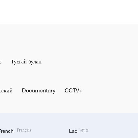
о
Тусгай булан
сский
Documentary
CCTV+
French
Français
Lao
ລາວ