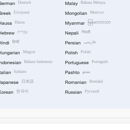
German
Deutsch
Malay
Bahasa Melayu
Greek
Ελληνικά
Mongolian
Монгол
Hausa
Hausa
Myanmar
မြန်မာဘာသာ
Hebrew
עברית
Nepali
नेपाली
Hindi
हिन्दी
Persian
فارسی
Hungarian
Magyar
Polish
Polski
Indonesian
Bahasa Indonesia
Portuguese
Português
Italian
Italiano
Pashto
پښتو
Japanese
日本語
Romanian
Română
Korean
한국어
Russian
Русский