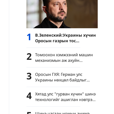
1
В.Зеленский:Украины хүчин
Оросын газрын тос
боловсруулах үйлдвэрүүд
болон Хар тэнгисийн хөлөг
2
Томоохон хэмжээний машин
онгоцнуудад цохилт өгчээ
механизмын аж ахуйн
нэгжүүдийн нэмүү өртөг 6.4
хувиар өсөв
3
Оросын ГХЯ: Герман улс
Украины нөхцөл байдлыг
хурцатгаж байна
4
Хятад улс "гурван хүчин" шинэ
технологийг ашиглан нэвтрэн
тархахаас сэргийлэхийг
уриалав
Шинэ цагаан номын анимэ