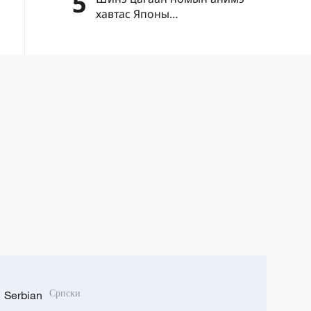
5
хавтас Японы
"цэрэгжүүлэлтийг дахин
эрчимжүүлэх" шуналыг нууж
чадахгүй
Serbian
Српски