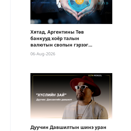
Хятад, Аргентины Төв
банкууд хоёр талын
валютын свопын гэрээг
шинэчиллээ
06-Aug-2026
Дуучин Давшилтын шинэ уран