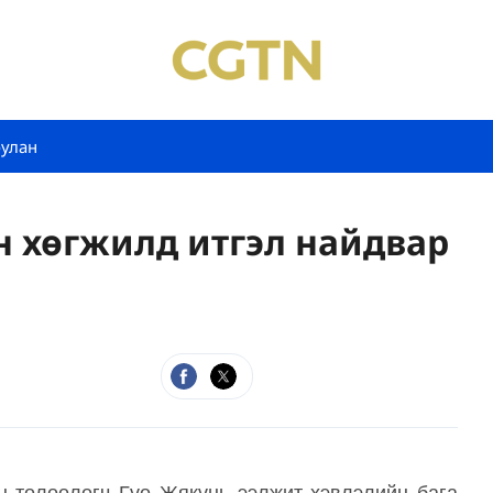
булан
н хөгжилд итгэл найдвар