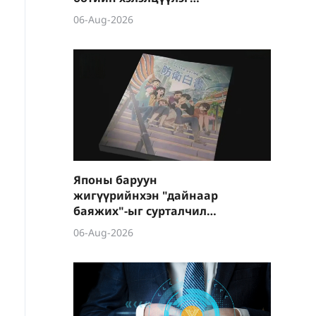
боллоо
06-Aug-2026
Японы баруун
жигүүрийнхэн "дайнаар
баяжих"-ыг сурталчилж
байна
06-Aug-2026