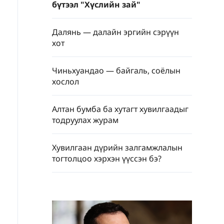
бүтээл "Хүслийн зай"
Далянь — далайн эргийн сэрүүн
хот
Чиньхуандао — байгаль, соёлын
хослол
Алтан бумба ба хутагт хувилгаадыг
тодруулах журам
Хувилгаан дүрийн залгамжлалын
тогтолцоо хэрхэн үүссэн бэ?