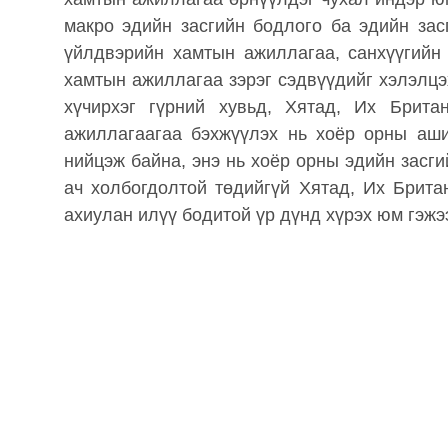
макро эдийн засгийн бодлого ба эдийн зас
үйлдвэрийн хамтын ажиллагаа, санхүүгийн 
хамтын ажиллагаа зэрэг сэдвүүдийг хэлэлцэ
хүчирхэг гүрний хувьд, Хятад, Их Брита
ажиллагаагаа бэхжүүлэх нь хоёр орны аши
нийцэж байна, энэ нь хоёр орны эдийн засг
ач холбогдолтой төдийгүй Хятад, Их Брита
ахиулан илүү бодитой үр дүнд хүрэх юм гэжэ