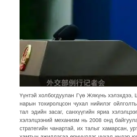
Үүнтэй холбогдуулан Гүө Жякүнь хэлэхдээ,
нарын тохиролцсон чухал нийилэг ойлголты
тал эдийн засаг, санхүүгийн яриа хэлэлцэ
хэлэлцээний механизм нь 2008 онд байгуула
стратегийн чанартай, их талыг хамарсан, у
хамтын ажиллагаа өрнүүлдэг чухал индэр юм