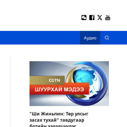
Аудио
"Ши Жиньпин: Төр улсыг
засах тухай" тавдугаар
ботийн хэлэлцүүлэг