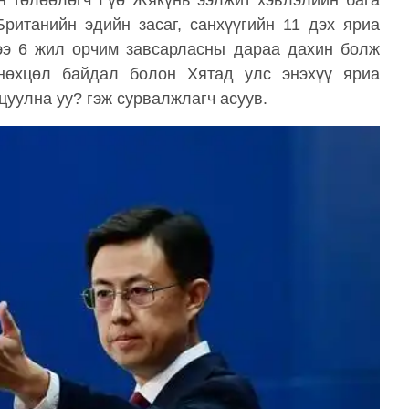
н төлөөлөгч Гүө Жякүнь ээлжит хэвлэлийн бага
Британийн эдийн засаг, санхүүгийн 11 дэх яриа
ээ 6 жил орчим завсарласны дараа дахин болж
 нөхцөл байдал болон Хятад улс энэхүү яриа
цуулна уу? гэж сурвалжлагч асуув.