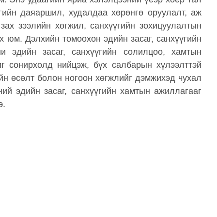
гийн даяаршил, худалдаа хөрөнгө оруулалт, аж
зах зээлийн хөгжил, санхүүгийн зохицуулалтын
х юм. Дэлхийн томоохон эдийн засаг, санхүүгийн
ни эдийн засаг, санхүүгийн солилцоо, хамтын
г сонирхолд нийцэж, бүх салбарын хүлээлттэй
ийн өсөлт болон ногоон хөгжлийг дэмжихэд чухал
ний эдийн засаг, санхүүгийн хамтын ажиллагааг
э.