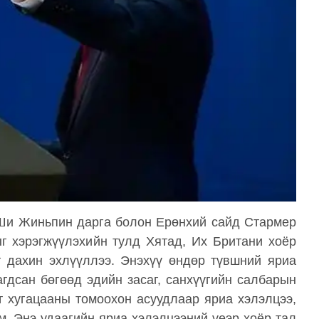
 Ши Жиньпин дарга болон Ерөнхий сайд Стармер
г хэрэгжүүлэхийн тулд Хятад, Их Британи хоёр
эг дахин эхлүүллээ. Энэхүү өндөр түвшний яриа
гдсан бөгөөд эдийн засаг, санхүүгийн салбарын
рт хугацааны томоохон асуудлаар яриа хэлэлцээ,
. Энэ удаагийн яриа хэлэлцээний үеэр хоёр тал