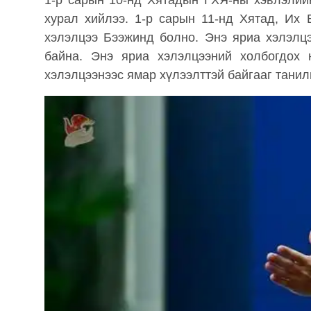
1-р сарын 10-нд Хятадын ГХЯ-ны хэвлэлий
хурал хийлээ. 1-р сарын 11-нд Хятад, Их 
хэлэлцээ Бээжинд болно. Энэ яриа хэлэлц
байна. Энэ яриа хэлэлцээний холбогдох
хэлэлцээнээс ямар хүлээлттэй байгааг танил