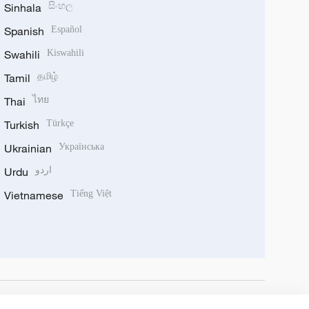
Sinhala
සිංහල
Spanish
Español
Swahili
Kiswahili
Tamil
தமிழ்
Thai
ไทย
Turkish
Türkçe
Ukrainian
Українська
Urdu
اردو
Vietnamese
Tiếng Việt