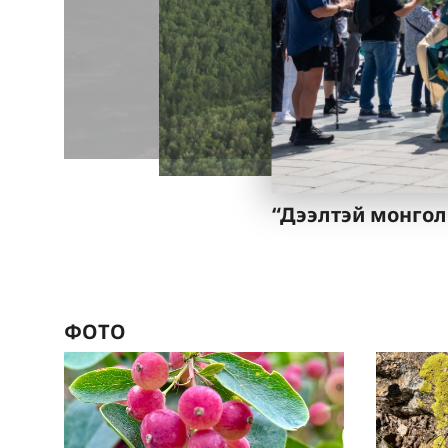
“Дээлтэй монгол
ФОТО