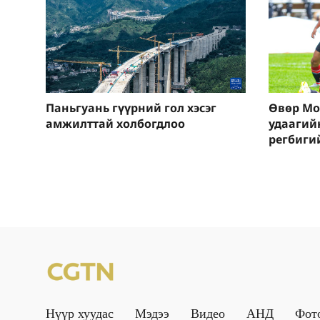
Паньгуань гүүрний гол хэсэг
Өвөр Мо
амжилттай холбогдлоо
удаагий
регбигий
Нүүр хуудас
Мэдээ
Видео
АНД
Фот