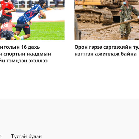
нголын 16 дахь
Орон гэрээ сэргээхийн ту
н спортын наадмын
нэгтгэн ажиллаж байна
н тэмцээн эхэллээ
о
Тусгай булан