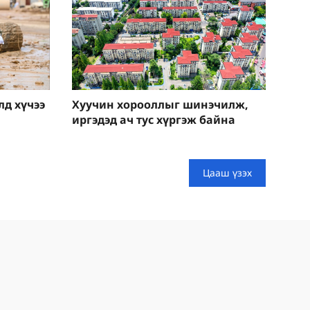
лд хүчээ
Хуучин хорооллыг шинэчилж,
иргэдэд ач тус хүргэж байна
Цааш үзэх