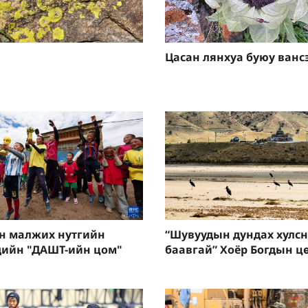
Цасан лянхуа буюу ванс
н малжих нутгийн
“Шувуудын дундах хулс
дийн "ДАШТ-ийн цом"
баавгай” Хоёр Богдын ц