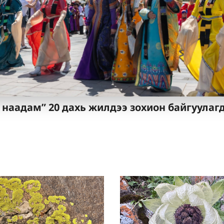
 наадам” 20 дахь жилдээ зохион байгуулаг