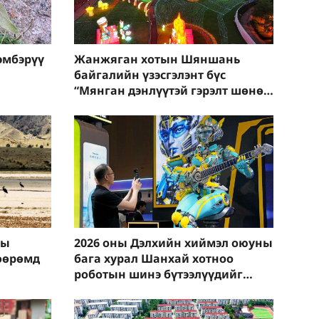
эмбэрүү
Жанжяган хотын Шяншань
байгалийн үзэсгэлэнт бүс
“Мянган дэнлүүтэй гэрэлт шөнө”
арга хэмжээ зохиов
ны
2026 оны Дэлхийн хиймэл оюуны
өөрөмд
бага хурал Шанхай хотноо
роботын шинэ бүтээлүүдийг
танилцуулж байна