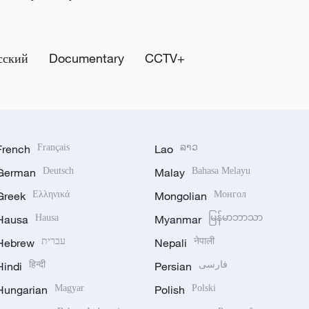
сский
Documentary
CCTV+
French
Français
Lao
ລາວ
German
Deutsch
Malay
Bahasa Melayu
Greek
Ελληνικά
Mongolian
Монгол
Hausa
Hausa
Myanmar
မြန်မာဘာသာ
Hebrew
עברית
Nepali
नेपाली
Hindi
हिन्दी
Persian
فارسی
Hungarian
Magyar
Polish
Polski