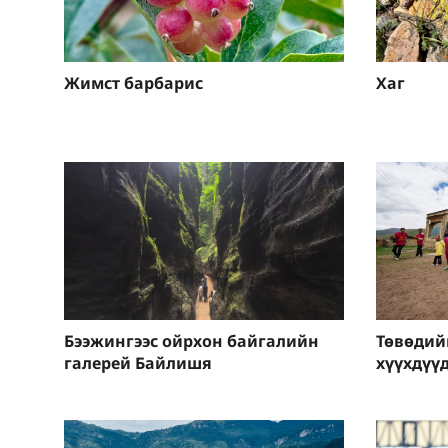
Жимст барбарис
Хаг
Бээжингээс ойрхон байгалийн
Төвөдий
галерей Байлишя
хүүхдүү