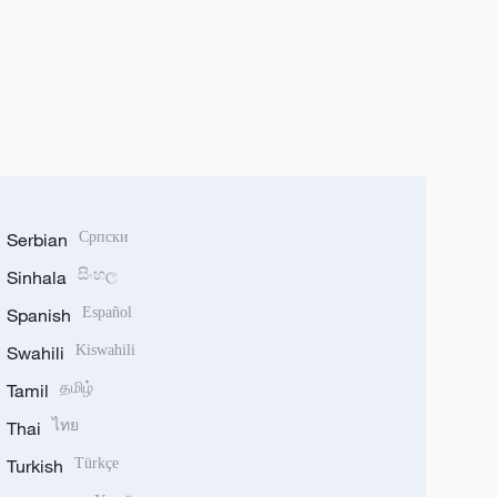
Serbian
Српски
Sinhala
සිංහල
Spanish
Español
Swahili
Kiswahili
Tamil
தமிழ்
Thai
ไทย
Turkish
Türkçe