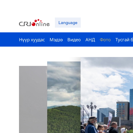
Language
Нүүр хуудас
Мэдээ
Видео
АНД
Фото
Тусгай 