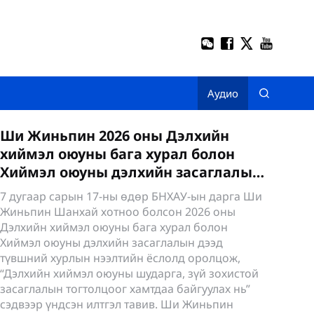
Аудио
Ши Жиньпин Шанхайд ажиллав
Хятад улсын дарга Ши Жиньпин долдугаар
сарын 15-нд Шанхай хотноо ажиллах үеэр
онцлохдоо, хотын шинэчлэлийг чанартай
хэрэгжүүлэх нь хотын орчин үеийн хөгжлийг
урагшлуулах гол хүчин зүйл юм. "Хүн төвтэй хот"
гэсэн үзэл баримтлалыг бүрэн хэрэгжүүлж,
иргэдийн хэрэгцээ, санал бодол, үнэлэмжийг
тогтмол сонссон байх ёстой. Хотын
шинэчлэлийн ажлыг нямбай, бодит үр
дүнтэйгээр хэрэгжүүлснээр оршин суугчдын