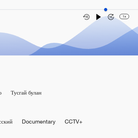
1x
о
Тусгай булан
сский
Documentary
CCTV+