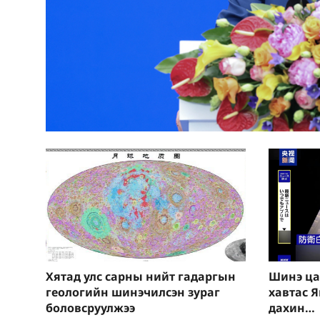
 ёс зүй,
айгааг
тай
 соёл
ыг
уй
 зүй
а
й сайн
ыг
Хятад улс сарны нийт гадаргын
Шинэ ца
геологийн шинэчилсэн зураг
хавтас 
боловсруулжээ
дахин