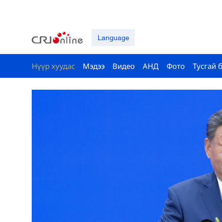
Language
Нүүр хуудас
Мэдээ
Видео
АНД
Фото
Тусгай 
н
он
лалын
арга Ши
ны
н
ож,
хистой
х нь”