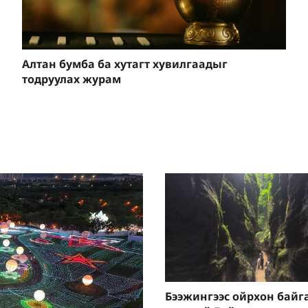
Алтан бумба ба хутагт хувилгаадыг
тодруулах журам
Бээжингээс ойрхон байг