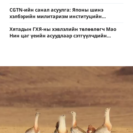
өндөр гарав
CGTN-ийн санал асуулга: Японы шинэ
хэлбэрийн милитаризм институцийн
түвшинд эрчимжиж байна
Хятадын ГХЯ-ны хэвлэлийн төлөөлөгч Мао
Нин цаг үеийн асуудлаар сэтгүүлчдийн
асуултад хариуллаа