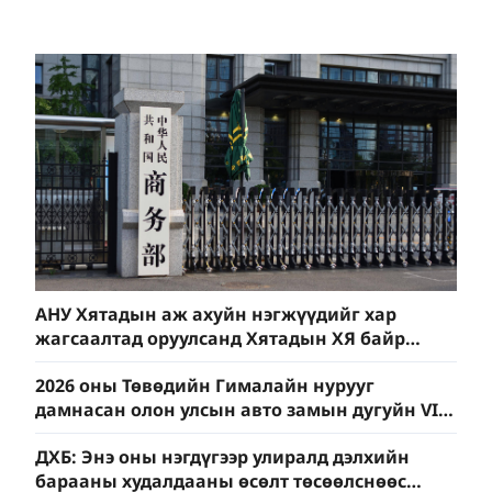
үлэх" шуналыг нууж
хүрээд байна
й
АНУ Хятадын аж ахуйн нэгжүүдийг хар
жагсаалтад оруулсанд Хятадын ХЯ байр
сууриа илэрхийлэв
2026 оны Төвөдийн Гималайн нурууг
дамнасан олон улсын авто замын дугуйн VII
уралдаан эхэллээ
ДХБ: Энэ оны нэгдүгээр улиралд дэлхийн
барааны худалдааны өсөлт төсөөлснөөс