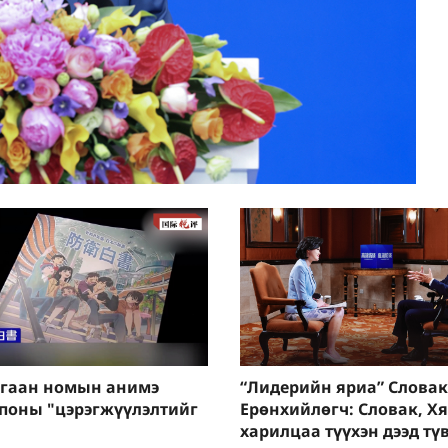
гаан номын анимэ
“Лидерийн яриа” Слова
Японы "цэрэгжүүлэлтийг
Ерөнхийлөгч: Словак, Х
харилцаа түүхэн дээд т