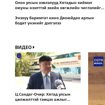
Олон улсын хэвлэлүүд Хятадын хиймэл
оюуны нээлттэй эхийн хөгжлийн чиглэлийг
анхаарч байна
Энэхүү баримтат кино Дяоюйдао арлын
бодит үнэнийг дэлгэлээ
ВИДЕО
Ц.Сандаг-Очир: Хятад улсын
цөлжилттэй тэмцэх ажлыг
өндрөөр үнэлж байна