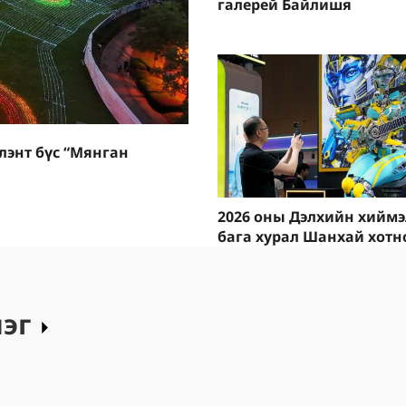
галерей Байлишя
энт бүс “Мянган
2026 оны Дэлхийн хийм
бага хурал Шанхай хотн
роботын шинэ бүтээлүү
танилцуулж байна
лэг