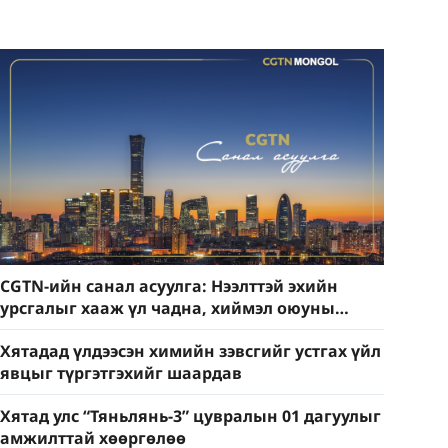
CGTN-ийн санал асуулга: Нээлттэй эхийн
урсгалыг хааж үл чадна, хиймэл оюуны
хөгжлийг хориглож үл чадна
Хятадад үлдээсэн химийн зэвсгийг устгах үйл
явцыг түргэтгэхийг шаардав
Хятад улс “Тяньлянь-3” цувралын 01 дагуулыг
амжилттай хөөргөлөө