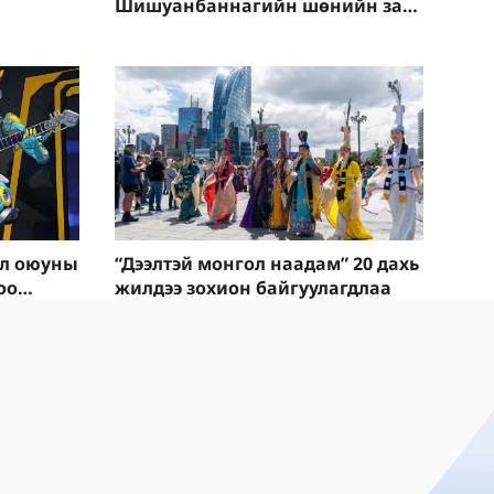
Шишуанбаннагийн шөнийн зах
хүмүүсийн ​​сонирхлыг ихээхэн
татаж байна
эл оюуны
“Дээлтэй монгол наадам” 20 дахь
оо
жилдээ зохион байгуулагдлаа
дийг