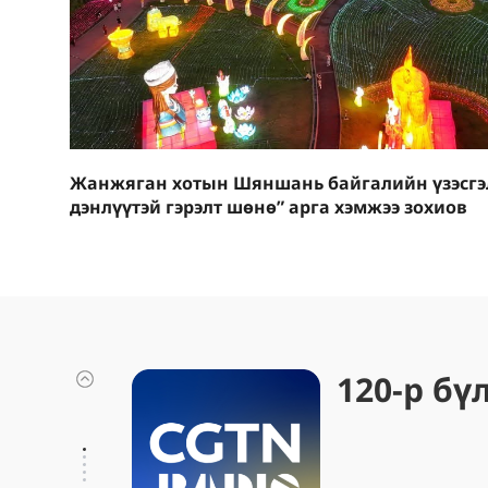
Жанжяган хотын Шяншань байгалийн үзэсгэл
дэнлүүтэй гэрэлт шөнө” арга хэмжээ зохиов
120-р бү