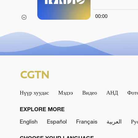
00:00
Нүүр хуудас
Мэдээ
Видео
АНД
Фот
EXPLORE MORE
English
Español
Français
العربية
Ру