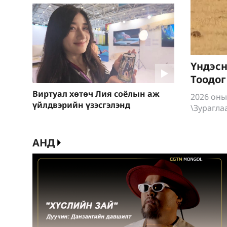
Үндэсн
Тоодог
Виртуал хөтөч Лия соёлын аж
2026 оны
үйлдвэрийн үзэсгэлэнд
\Зураглаа
АНД