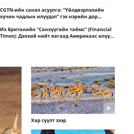
CGTN-ийн санал асуулга: “Үйлдвэрлэлийн
хүчин чадлын илүүдэл” гэх нэрийн дор
худалдааны ивээх бодлогыг халхалж
Их Британийн “Санхүүгийн таймс” (Financial
болохгүй
Times): Дэлхий нийт яагаад Америкаас илүү
Хятадад итгэдэг болсон бэ?
Хар сүүлт зээр