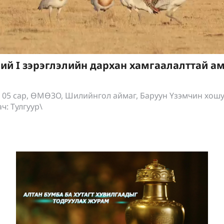
ий I зэрэглэлийн дархан хамгаалалттай ам
 05 сар, ӨМӨЗО, Шилийнгол аймаг, Баруун Үзэмчин хошу
ч: Тулгуур\