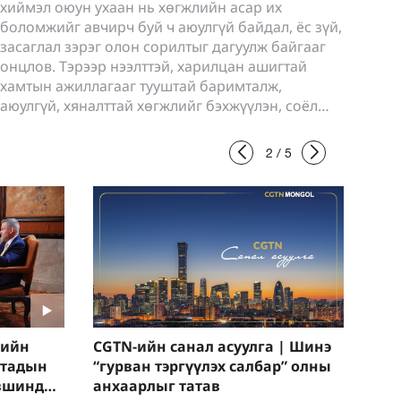
ашиг тус, аз жаргал, аюулгүй байдлын
мэдрэмжийг тасралтгүй дээшлүүлэх болно
гэжээ.
3
/
5
кийн
CGTN-ийн санал асуулга | Шинэ
ятадын
“гурван тэргүүлэх салбар” олны
үвшинд
анхаарлыг татав