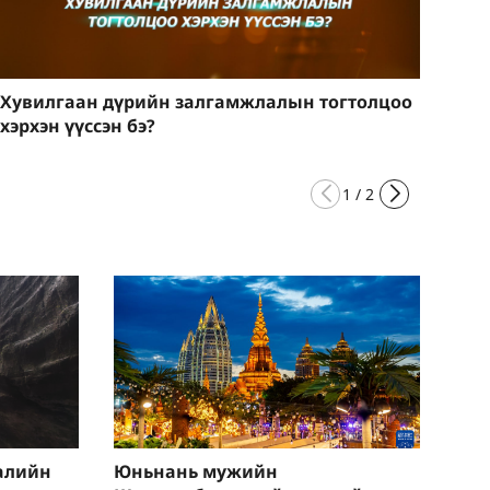
Хувилгаан дүрийн залгамжлалын тогтолцоо
Агу
хэрхэн үүссэн бэ?
1
/
2
алийн
Юньнань мужийн