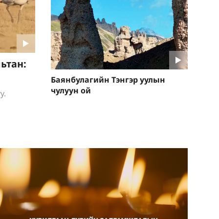
ьтан:
Баянбулагийн Тэнгэр уулын
чулуун ой
у.