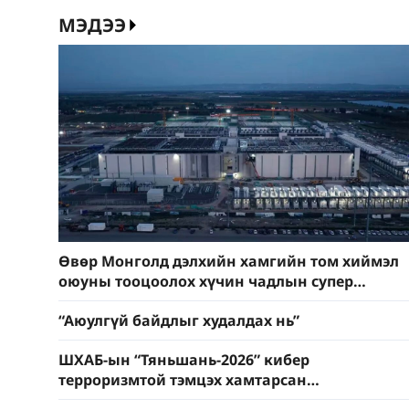
эрчимжү
МЭДЭЭ
чадахгү
Өвөр Монголд дэлхийн хамгийн том хиймэл
оюуны тооцоолох хүчин чадлын супер
төвийг байгуулжээ
“Аюулгүй байдлыг худалдах нь”
ШХАБ-ын “Тяньшань-2026” кибер
терроризмтой тэмцэх хамтарсан
сургуулилалт боллоо