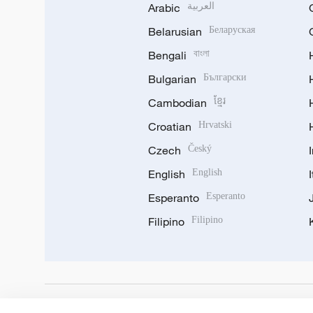
Arabic
العربية
Belarusian
Беларуская
Bengali
বাংলা
Bulgarian
Български
Cambodian
ខ្មែរ
Croatian
Hrvatski
Czech
Český
English
English
Esperanto
Esperanto
Filipino
Filipino