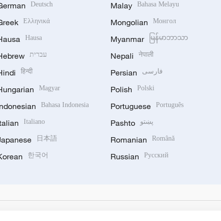
German
Deutsch
Malay
Bahasa Melayu
Greek
Ελληνικά
Mongolian
Монгол
Hausa
Hausa
Myanmar
မြန်မာဘာသာ
Hebrew
עברית
Nepali
नेपाली
Hindi
हिन्दी
Persian
فارسی
Hungarian
Magyar
Polish
Polski
Indonesian
Bahasa Indonesia
Portuguese
Português
Italian
Italiano
Pashto
پښتو
Japanese
日本語
Romanian
Română
Korean
한국어
Russian
Русский