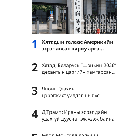
1
Хятадын талаас Америкийн
эсрэг авсан хариу арга
хэмжээ ямар дохио өгч
байна вэ?
2
Хятад, Беларусь “Шэньин-2026”
десантын цэргийн хамтарсан
сургуулилалт зохион байгуулна
3
Японы “дахин
цэрэгжих” үйлдэл нь бүс
нутгийн энх тайван, тогтвортой
байдалд заналхийлж байна
4
Д.Трамп: Ираны эсрэг дайн
удахгүй дуусна гэж үзэж байна
Өвөр Монголд дэлхийн