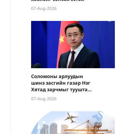
07-Aug-2026
Соломоны арлуудын
шинэ засгийн газар Нэг
Хятад зарчмыг тууштай
баримталж байгааг
07-Aug-2026
сайшаав