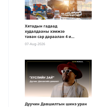
Хятадын гадаад
худалдааны хэмжээ
таван сар дараалан 4 их
наяд юаниас давав
07-Aug-2026
Дуучин Давшилтын шинэ уран