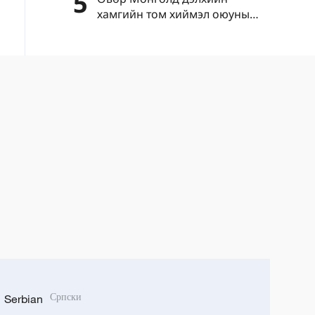
5
хамгийн том хиймэл оюуны
тооцоолох хүчин чадлын супер
төвийг байгуулжээ
Serbian
Српски