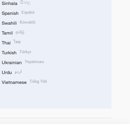
Sinhala
සිංහල
Spanish
Español
Swahili
Kiswahili
Tamil
தமிழ்
Thai
ไทย
Turkish
Türkçe
Ukrainian
Українська
Urdu
اردو
Vietnamese
Tiếng Việt