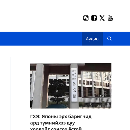
Аудио
ГХЯ: Японы эрх баригчид
ард түмнийхээ дуу
хоолойг сонсох ёстой