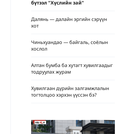
бүтээл "Хүслийн зай"
Далянь — далайн эргийн сэрүүн
хот
Чиньхуандао — байгаль, соёлын
хослол
Алтан бумба ба хутагт хувилгаадыг
тодруулах журам
Хувилгаан дүрийн залгамжлалын
тогтолцоо хэрхэн үүссэн бэ?