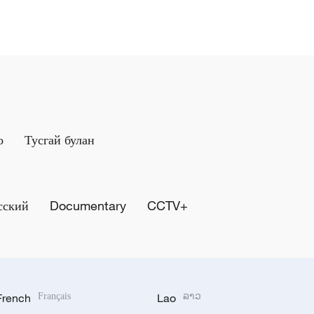
о
Тусгай булан
сский
Documentary
CCTV+
French
Français
Lao
ລາວ