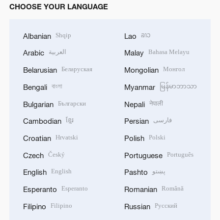
CHOOSE YOUR LANGUAGE
Shqip
ລາວ
Albanian
Lao
العربية
Bahasa Melayu
Arabic
Malay
Беларуская
Монгол
Belarusian
Mongolian
বাংলা
မြန်မာဘာသာ
Bengali
Myanmar
Български
नेपाली
Bulgarian
Nepali
ខ្មែរ
فارسی
Cambodian
Persian
Hrvatski
Polski
Croatian
Polish
Český
Português
Czech
Portuguese
English
پښتو
English
Pashto
Esperanto
Română
Esperanto
Romanian
Filipino
Русский
Filipino
Russian