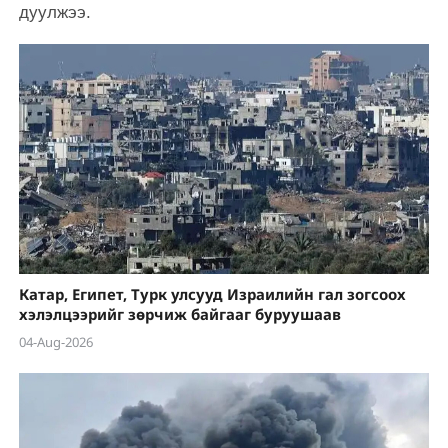
дуулжээ.
Катар, Египет, Турк улсууд Израилийн гал зогсоох
хэлэлцээрийг зөрчиж байгааг буруушаав
04-Aug-2026