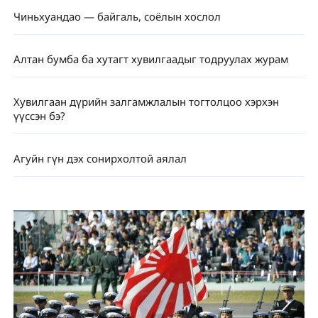
Чиньхуандао — байгаль, соёлын хослол
Алтан бумба ба хутагт хувилгаадыг тодруулах журам
Хувилгаан дүрийн залгамжлалын тогтолцоо хэрхэн
үүссэн бэ?
Агуйн гүн дэх сонирхолтой аялал