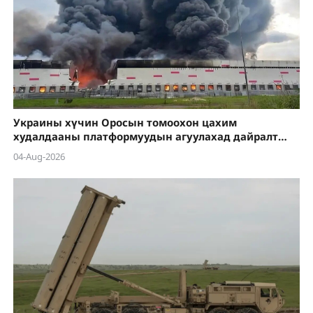
Украины хүчин Оросын томоохон цахим
худалдааны платформуудын агуулахад дайралт
хийсээр байна
04-Aug-2026