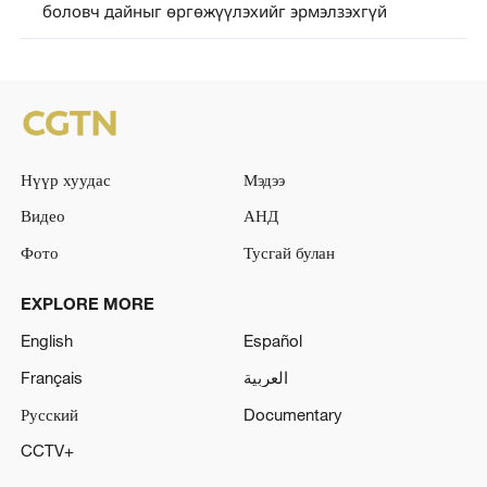
боловч дайныг өргөжүүлэхийг эрмэлзэхгүй
Нүүр хуудас
Мэдээ
Видео
АНД
Фото
Тусгай булан
EXPLORE MORE
English
Español
Français
العربية
Русский
Documentary
CCTV+