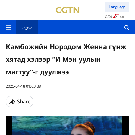
Language
Аудио
Камбожийн Нородом Женна гүнж
хятад хэлээр “И Мэн уулын
магтуу”-г дуулжээ
2025-04-18 01:03:39
Share