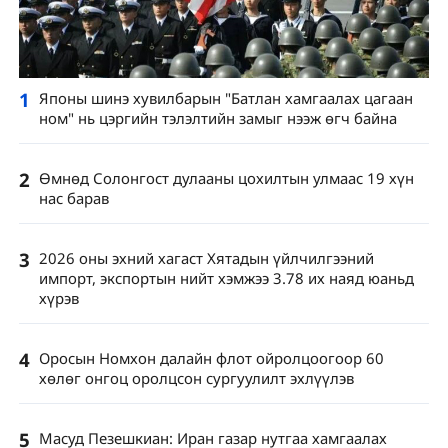
1
Японы шинэ хувилбарын "Батлан ​​​​хамгаалах цагаан
ном" нь цэргийн тэлэлтийн замыг нээж өгч байна
2
Өмнөд Солонгост дулааны цохилтын улмаас 19 хүн
нас барав
3
2026 оны эхний хагаст Хятадын үйлчилгээний
импорт, экспортын нийт хэмжээ 3.78 их наяд юаньд
хүрэв
4
Оросын Номхон далайн флот ойролцоогоор 60
хөлөг онгоц оролцсон сургуулилт эхлүүлэв
5
Масуд Пезешкиан: Иран газар нутгаа хамгаалах