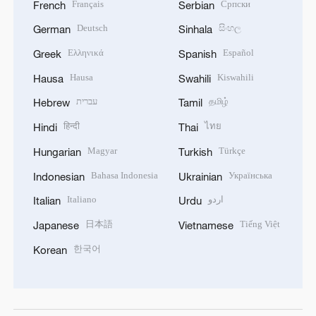
Français
Српски
French
Serbian
Deutsch
සිංහල
German
Sinhala
Ελληνικά
Español
Greek
Spanish
Hausa
Kiswahili
Hausa
Swahili
עברית
தமிழ்
Hebrew
Tamil
हिन्दी
ไทย
Hindi
Thai
Magyar
Türkçe
Hungarian
Turkish
Bahasa Indonesia
Українська
Indonesian
Ukrainian
Italiano
اردو
Italian
Urdu
日本語
Tiếng Việt
Japanese
Vietnamese
한국어
Korean