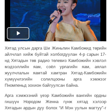
Play
Хятад улсын дарга Ши Жиньпин Камбожид төрийн
Video
айлчлал хийж буйтай холбогдуулан 4-р сарын 17-
нд Хятадын төв радио телевиз Камбожийн хэвлэл
мэдээллийн яам, соёл урлагийн яам, аялал
жуулчлалын яамтай хамтран Хятад-Камбожийн
хүмүүнлэгийн солилцооны арга хэмжээг
Пномпеньд зохион байгуулсан байна.
Арга хэмжээний үеэр Камбожийн вангийн ордны
гишүүн Нородом Женна гүнж хятад хэлээр
Хятадын ардын дуу болох “И Мэн уулын магтуу”-г