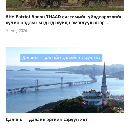
АНУ Patriot болон THAAD системийн үйлдвэрлэлийн
хүчин чадлыг мэдэгдэхүйц нэмэгдүүлэхээр
төлөвлөж байна
04-Aug-2026
Далянь — далайн эргийн сэрүүн хот