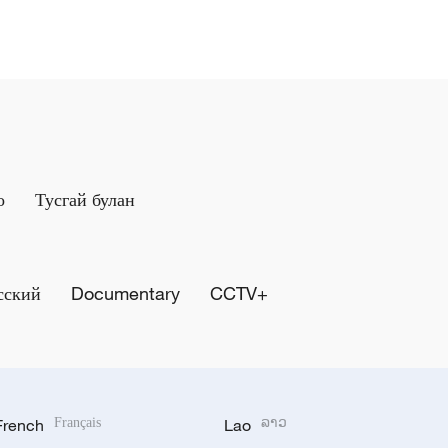
о
Тусгай булан
сский
Documentary
CCTV+
French
Français
Lao
ລາວ