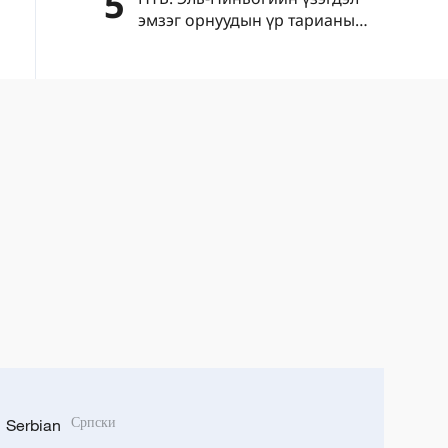
5
чадахгүй
эмзэг орнуудын үр тарианы
асуудлыг улам даамжруулж
болзошгүй
Serbian
Српски