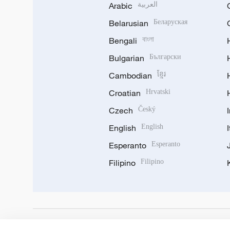
Arabic
العربية
Belarusian
Беларуская
Bengali
বাংলা
Bulgarian
Български
Cambodian
ខ្មែរ
Croatian
Hrvatski
Czech
Český
English
English
Esperanto
Esperanto
Filipino
Filipino