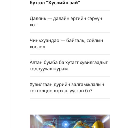
бүтээл "Хүслийн зай"
Далянь — далайн эргийн сэрүүн
хот
Чиньхуандао — байгаль, соёлын
хослол
Алтан бумба ба хутагт хувилгаадыг
тодруулах журам
Хувилгаан дүрийн залгамжлалын
тогтолцоо хэрхэн үүссэн бэ?