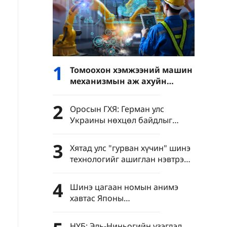
1
Томоохон хэмжээний машин
механизмын аж ахуйн
нэгжүүдийн нэмүү өртөг 6.4
хувиар өсөв
2
Оросын ГХЯ: Герман улс
Украины нөхцөл байдлыг
хурцатгаж байна
3
Хятад улс "гурван хүчин" шинэ
технологийг ашиглан нэвтрэн
тархахаас сэргийлэхийг
уриалав
4
Шинэ цагаан номын анимэ
хавтас Японы
"цэрэгжүүлэлтийг дахин
эрчимжүүлэх" шуналыг нууж
НҮБ: Эль-Ниньогийн үзэгдэл