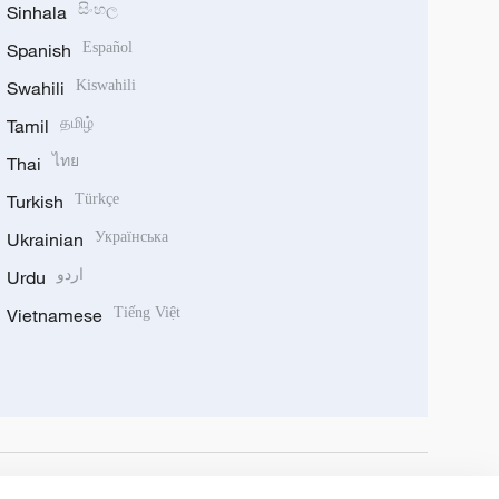
Sinhala
සිංහල
Spanish
Español
Swahili
Kiswahili
Tamil
தமிழ்
Thai
ไทย
Turkish
Türkçe
Ukrainian
Українська
Urdu
اردو
Vietnamese
Tiếng Việt