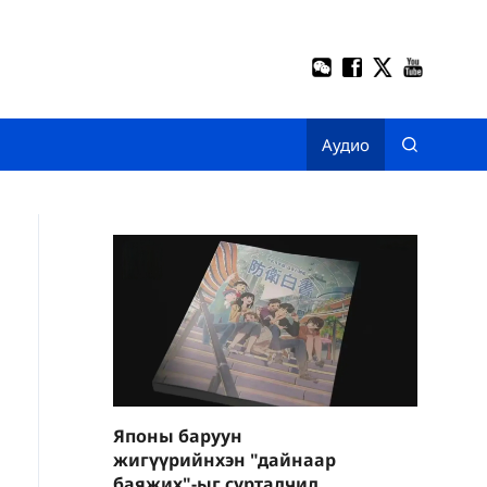
Аудио
Японы баруун
жигүүрийнхэн "дайнаар
баяжих"-ыг сурталчилж