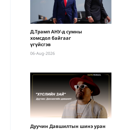
Д.Трамп АНУ-д сумны
хомсдол байгааг
үгүйсгэв
06-Aug-2026
Дуучин Давшилтын шинэ уран