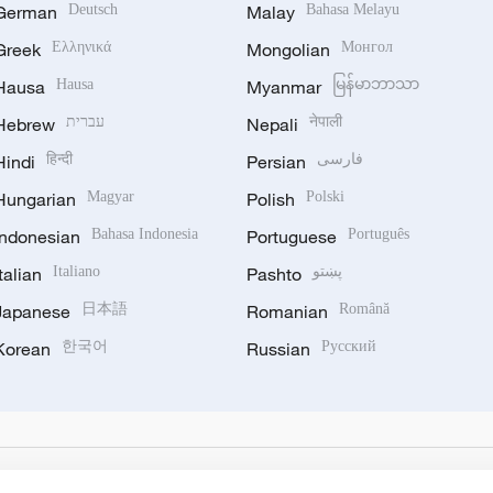
German
Deutsch
Malay
Bahasa Melayu
Greek
Ελληνικά
Mongolian
Монгол
Hausa
Hausa
Myanmar
မြန်မာဘာသာ
Hebrew
עברית
Nepali
नेपाली
Hindi
हिन्दी
Persian
فارسی
Hungarian
Magyar
Polish
Polski
Indonesian
Bahasa Indonesia
Portuguese
Português
Italian
Italiano
Pashto
پښتو
Japanese
日本語
Romanian
Română
Korean
한국어
Russian
Русский