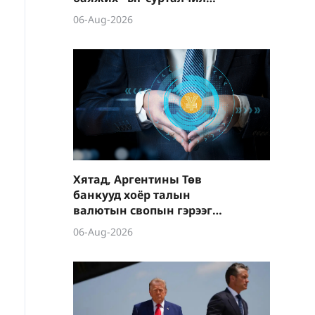
байна
06-Aug-2026
Хятад, Аргентины Төв
банкууд хоёр талын
валютын свопын гэрээг
шинэчиллээ
06-Aug-2026