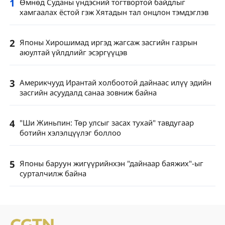
1
Өмнөд Суданы үндэсний тогтвортой байдлыг
хамгаалах ёстой гэж Хятадын тал онцлон тэмдэглэв
2
Японы Хирошимад иргэд жагсаж засгийн газрын
аюултай үйлдлийг эсэргүүцэв
3
Америкчууд Ирантай холбоотой дайнаас илүү эдийн
засгийн асуудалд санаа зовниж байна
4
"Ши Жиньпин: Төр улсыг засах тухай" тавдугаар
ботийн хэлэлцүүлэг боллоо
5
Японы баруун жигүүрийнхэн "дайнаар баяжих"-ыг
сурталчилж байна