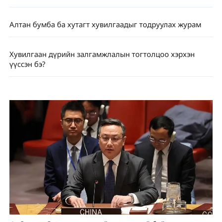
Алтан бумба ба хутагт хувилгаадыг тодруулах журам
Хувилгаан дүрийн залгамжлалын тогтолцоо хэрхэн
үүссэн бэ?