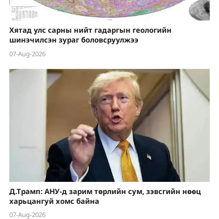
Хятад улс сарны нийт гадаргын геологийн
шинэчилсэн зураг боловсруулжээ
07-Aug-2026
Д.Трамп: АНУ-д зарим төрлийн сум, зэвсгийн нөөц
харьцангуй хомс байна
07-Aug-2026