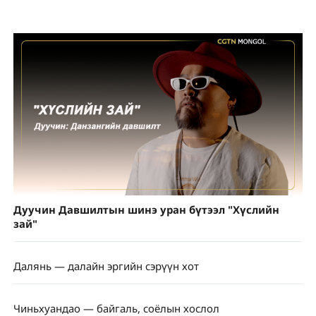
Дуучин Давшилтын шинэ уран бүтээл "Хүслийн
зай"
Далянь — далайн эргийн сэрүүн хот
Чиньхуандао — байгаль, соёлын хослол