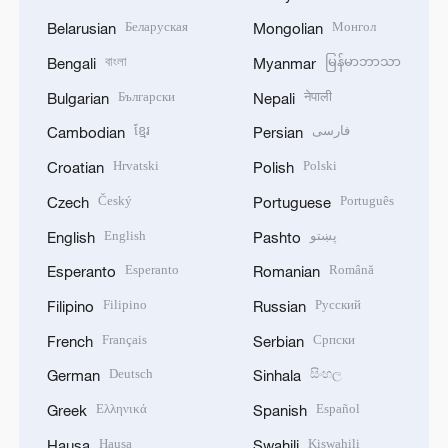
Беларуская
Монгол
Belarusian
Mongolian
বাংলা
မြန်မာဘာသာ
Bengali
Myanmar
Български
नेपाली
Bulgarian
Nepali
ខ្មែរ
فارسی
Cambodian
Persian
Hrvatski
Polski
Croatian
Polish
Český
Português
Czech
Portuguese
English
پښتو
English
Pashto
Esperanto
Română
Esperanto
Romanian
Filipino
Русский
Filipino
Russian
Français
Српски
French
Serbian
Deutsch
සිංහල
German
Sinhala
Ελληνικά
Español
Greek
Spanish
Hausa
Kiswahili
Hausa
Swahili