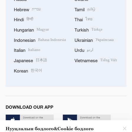
עברית
தமிழ்
Hebrew
Tamil
हिन्दी
ไทย
Hindi
Thai
Magyar
Türkçe
Hungarian
Turkish
Bahasa Indonesia
Українська
Indonesian
Ukrainian
Italiano
اردو
Italian
Urdu
日本語
Tiếng Việt
Japanese
Vietnamese
한국어
Korean
DOWNLOAD OUR APP
Нууцлалын бодлого&Cookie бодлого