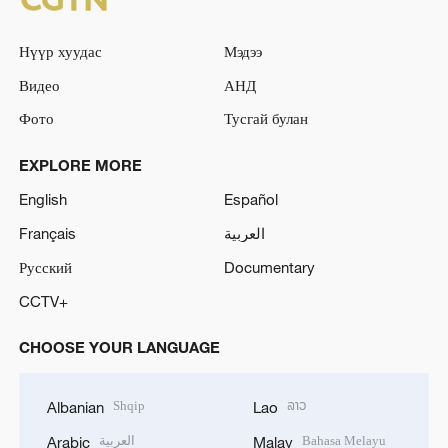
Нүүр хуудас
Мэдээ
Видео
АНД
Фото
Тусгай булан
EXPLORE MORE
English
Español
Français
العربية
Русский
Documentary
CCTV+
CHOOSE YOUR LANGUAGE
Shqip
ລາວ
Albanian
Lao
العربية
Bahasa Melayu
Arabic
Malay