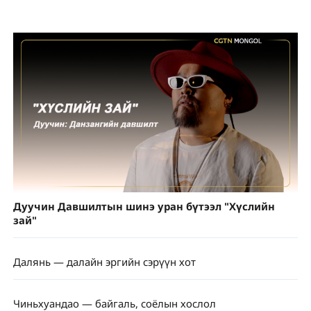
Дуучин Давшилтын шинэ уран бүтээл "Хүслийн
зай"
Далянь — далайн эргийн сэрүүн хот
Чиньхуандао — байгаль, соёлын хослол