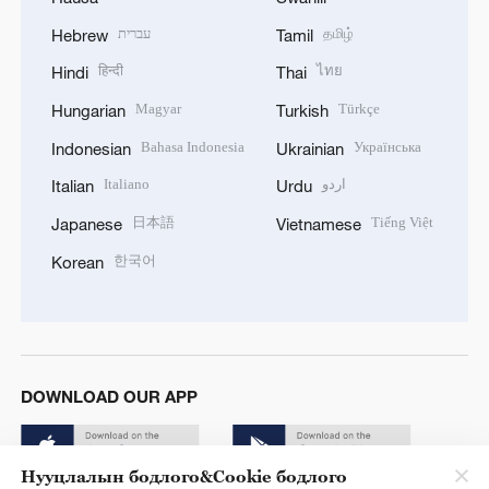
עברית
தமிழ்
Hebrew
Tamil
हिन्दी
ไทย
Hindi
Thai
Magyar
Türkçe
Hungarian
Turkish
Bahasa Indonesia
Українська
Indonesian
Ukrainian
Italiano
اردو
Italian
Urdu
日本語
Tiếng Việt
Japanese
Vietnamese
한국어
Korean
DOWNLOAD OUR APP
Нууцлалын бодлого&Cookie бодлого