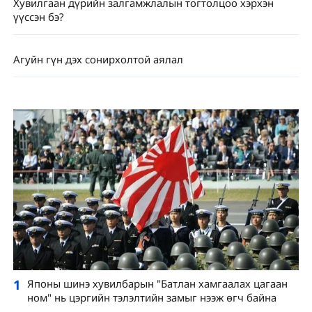
Хувилгаан дүрийн залгамжлалын тогтолцоо хэрхэн
үүссэн бэ?
Агуйн гүн дэх сонирхолтой аялал
1
Японы шинэ хувилбарын "Батлан ​​​​хамгаалах цагаан
ном" нь цэргийн тэлэлтийн замыг нээж өгч байна