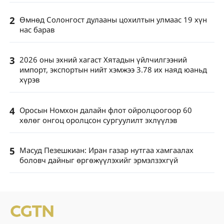
2
Өмнөд Солонгост дулааны цохилтын улмаас 19 хүн
нас барав
3
2026 оны эхний хагаст Хятадын үйлчилгээний
импорт, экспортын нийт хэмжээ 3.78 их наяд юаньд
хүрэв
4
Оросын Номхон далайн флот ойролцоогоор 60
хөлөг онгоц оролцсон сургуулилт эхлүүлэв
5
Масуд Пезешкиан: Иран газар нутгаа хамгаалах
боловч дайныг өргөжүүлэхийг эрмэлзэхгүй