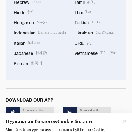
עברית
தமிழ்
Hebrew
Tamil
हिन्दी
ไทย
Hindi
Thai
Magyar
Türkçe
Hungarian
Turkish
Bahasa Indonesia
Українська
Indonesian
Ukrainian
Italiano
اردو
Italian
Urdu
日本語
Tiếng Việt
Japanese
Vietnamese
한국어
Korean
DOWNLOAD OUR APP
Нууцлалын бодлого&Cookie бодлого
Манай сайтад үргэлжлүүлэн хандаж буй бол та Cookie,