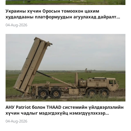
Украины хүчин Оросын томоохон цахим
худалдааны платформуудын агуулахад дайралт
хийсээр байна
04-Aug-2026
АНУ Patriot болон THAAD системийн үйлдвэрлэлийн
хүчин чадлыг мэдэгдэхүйц нэмэгдүүлэхээр
төлөвлөж байна
04-Aug-2026