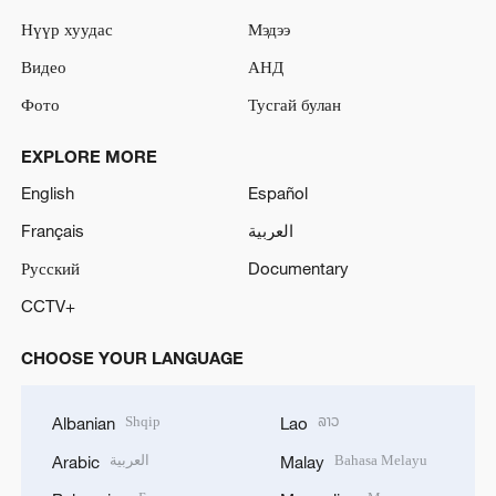
Нүүр хуудас
Мэдээ
Видео
АНД
Фото
Тусгай булан
EXPLORE MORE
English
Español
Français
العربية
Русский
Documentary
CCTV+
CHOOSE YOUR LANGUAGE
Shqip
ລາວ
Albanian
Lao
العربية
Bahasa Melayu
Arabic
Malay