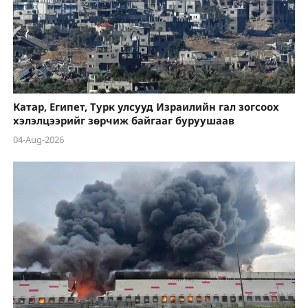
Катар, Египет, Турк улсууд Израилийн гал зогсоох
хэлэлцээрийг зөрчиж байгааг буруушаав
04-Aug-2026