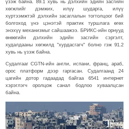
үзэж байна. 89.1 хувь нь дэлхийн эдийн засгийн
хөгжлийг дэмжих, илүү шударга, илүү
хүртээмжтэй дэлхийн засаглалын тогтолцоог бий
болгоход үнэ цэнэтэй практик туршлага өгөх
энэхүү механизмыг сайшаажээ. БРИКС-ийн орнууд
өнөөгийн дэлхийн эдийн засгийн сэргэлт,
худалдааны хөгжилд "хурдасгагч" болно гэж 91.2
хувь нь үзэж байна.
Судалгааг CGTN-ийн англи, испани, франц, араб,
орос платформ дээр гаргасан. Судалгаанд 24
цагийн дотор гадаадад байгаа 6541 интернет
хэрэглэгч оролцож санал бодлоо хуваалцсан
байна.