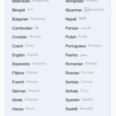
Беларуская
Монгол
Belarusian
Mongolian
বাংলা
မြန်မာဘာသာ
Bengali
Myanmar
Български
नेपाली
Bulgarian
Nepali
ខ្មែរ
فارسی
Cambodian
Persian
Hrvatski
Polski
Croatian
Polish
Český
Português
Czech
Portuguese
English
پښتو
English
Pashto
Esperanto
Română
Esperanto
Romanian
Filipino
Русский
Filipino
Russian
Français
Српски
French
Serbian
Deutsch
සිංහල
German
Sinhala
Ελληνικά
Español
Greek
Spanish
Hausa
Kiswahili
Hausa
Swahili