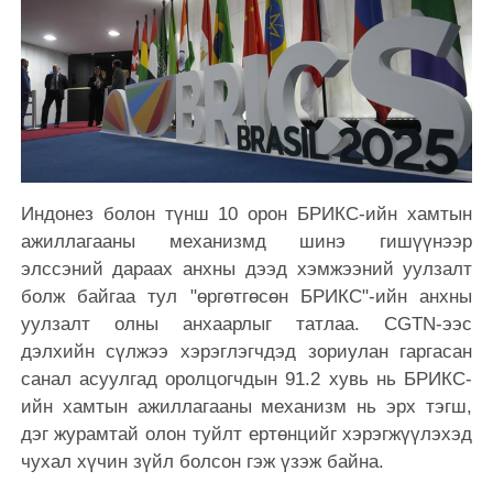
Индонез болон түнш 10 орон БРИКС-ийн хамтын
ажиллагааны механизмд шинэ гишүүнээр
элссэний дараах анхны дээд хэмжээний уулзалт
болж байгаа тул "өргөтгөсөн БРИКС"-ийн анхны
уулзалт олны анхаарлыг татлаа. CGTN-ээс
дэлхийн сүлжээ хэрэглэгчдэд зориулан гаргасан
санал асуулгад оролцогчдын 91.2 хувь нь БРИКС-
ийн хамтын ажиллагааны механизм нь эрх тэгш,
дэг журамтай олон туйлт ертөнцийг хэрэгжүүлэхэд
чухал хүчин зүйл болсон гэж үзэж байна.