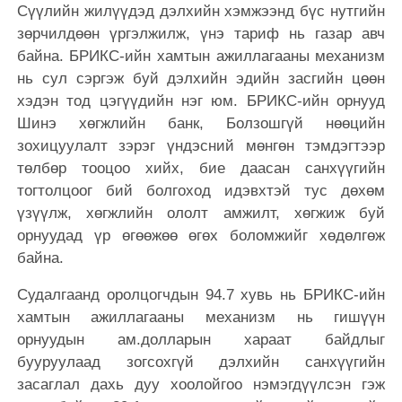
Сүүлийн жилүүдэд дэлхийн хэмжээнд бүс нутгийн
зөрчилдөөн үргэлжилж, үнэ тариф нь газар авч
байна. БРИКС-ийн хамтын ажиллагааны механизм
нь сул сэргэж буй дэлхийн эдийн засгийн цөөн
хэдэн тод цэгүүдийн нэг юм. БРИКС-ийн орнууд
Шинэ хөгжлийн банк, Болзошгүй нөөцийн
зохицуулалт зэрэг үндэсний мөнгөн тэмдэгтээр
төлбөр тооцоо хийх, бие даасан санхүүгийн
тогтолцоог бий болгоход идэвхтэй тус дөхөм
үзүүлж, хөгжлийн ололт амжилт, хөгжиж буй
орнуудад үр өгөөжөө өгөх боломжийг хөдөлгөж
байна.
Судалгаанд оролцогчдын 94.7 хувь нь БРИКС-ийн
хамтын ажиллагааны механизм нь гишүүн
орнуудын ам.долларын хараат байдлыг
бууруулаад зогсохгүй дэлхийн санхүүгийн
засаглал дахь дуу хоолойгоо нэмэгдүүлсэн гэж