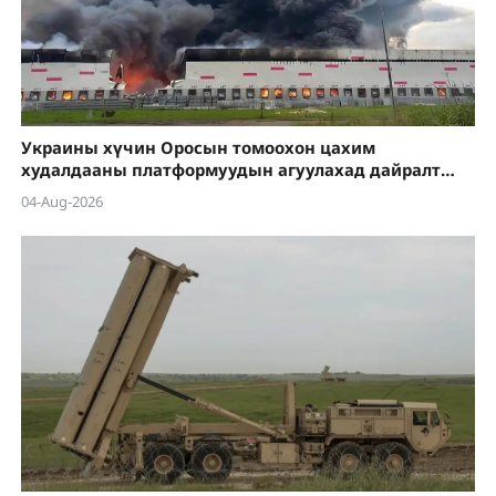
Украины хүчин Оросын томоохон цахим
худалдааны платформуудын агуулахад дайралт
хийсээр байна
04-Aug-2026