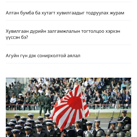
Алтан бумба ба хутагт хувилгаадыг тодруулах журам
Хувилгаан дүрийн залгамжлалын тогтолцоо хэрхэн
үүссэн бэ?
Агуйн гүн дэх сонирхолтой аялал