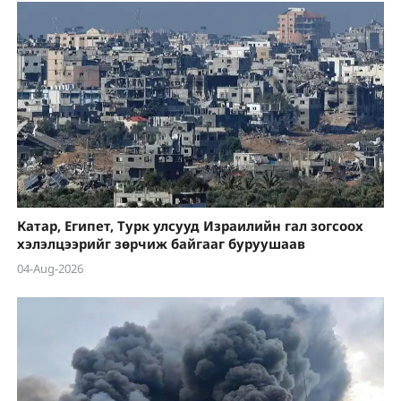
Катар, Египет, Турк улсууд Израилийн гал зогсоох
хэлэлцээрийг зөрчиж байгааг буруушаав
04-Aug-2026