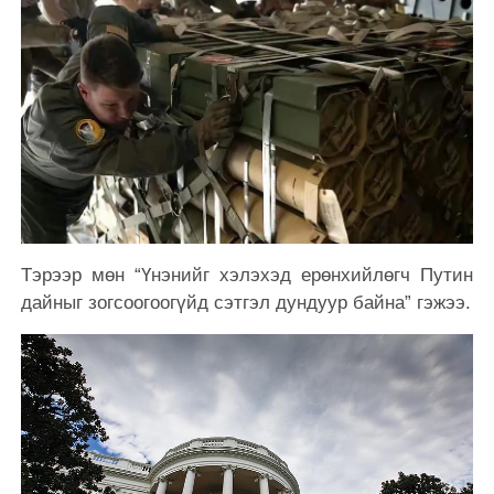
Тэрээр мөн “Үнэнийг хэлэхэд ерөнхийлөгч Путин
дайныг зогсоогоогүйд сэтгэл дундуур байна” гэжээ.