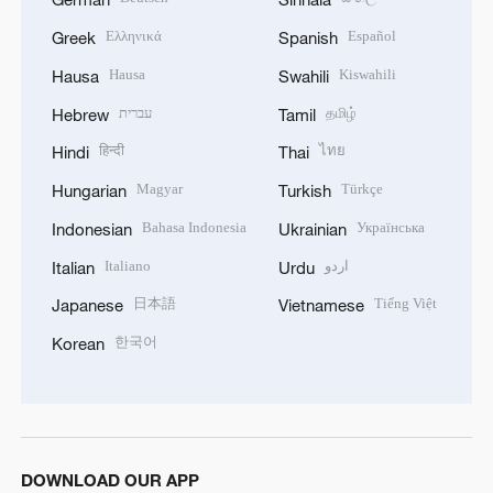
Ελληνικά
Español
Greek
Spanish
Hausa
Kiswahili
Hausa
Swahili
עברית
தமிழ்
Hebrew
Tamil
हिन्दी
ไทย
Hindi
Thai
Magyar
Türkçe
Hungarian
Turkish
Bahasa Indonesia
Українська
Indonesian
Ukrainian
Italiano
اردو
Italian
Urdu
日本語
Tiếng Việt
Japanese
Vietnamese
한국어
Korean
DOWNLOAD OUR APP