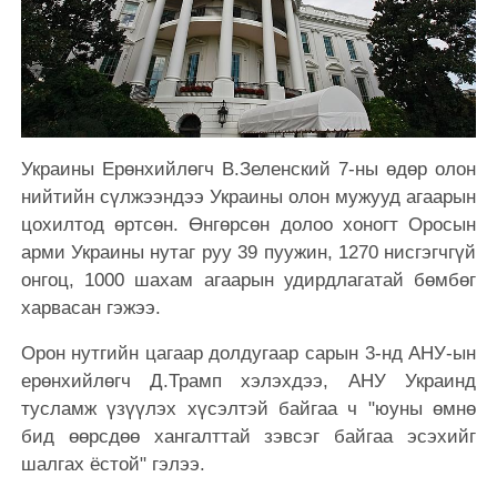
Украины Ерөнхийлөгч В.Зеленский 7-ны өдөр олон
нийтийн сүлжээндээ Украины олон мужууд агаарын
цохилтод өртсөн. Өнгөрсөн долоо хоногт Оросын
арми Украины нутаг руу 39 пуужин, 1270 нисгэгчгүй
онгоц, 1000 шахам агаарын удирдлагатай бөмбөг
харвасан гэжээ.
Орон нутгийн цагаар долдугаар сарын 3-нд АНУ-ын
ерөнхийлөгч Д.Трамп хэлэхдээ, АНУ Украинд
тусламж үзүүлэх хүсэлтэй байгаа ч "юуны өмнө
бид өөрсдөө хангалттай зэвсэг байгаа эсэхийг
шалгах ёстой" гэлээ.