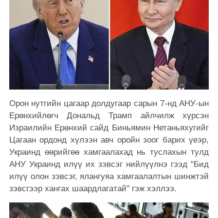
Орон нутгийн цагаар долдугаар сарын 7-нд АНУ-ын
Ерөнхийлөгч Дональд Трамп айлчилж хүрсэн
Израилийн Ерөнхий сайд Биньямин Нетаньяхугийг
Цагаан ордонд хүлээн авч оройн зоог барих үеэр,
Украинд өөрийгөө хамгаалахад нь туслахын тулд
АНУ Украинд илүү их зэвсэг нийлүүлнэ гээд "Бид
илүү олон зэвсэг, ялангуяа хамгаалалтын шинжтэй
зэвсгээр хангах шаардлагатай" гэж хэллээ.