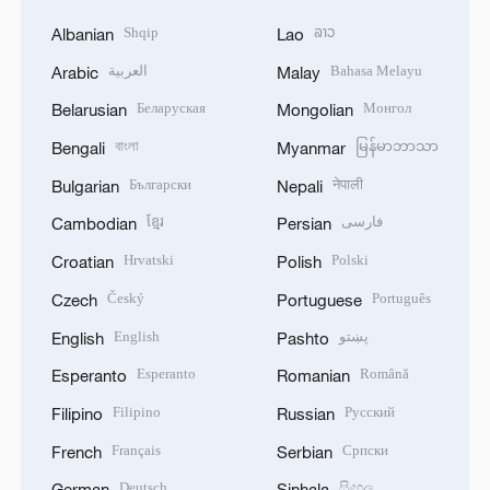
Shqip
ລາວ
Albanian
Lao
العربية
Bahasa Melayu
Arabic
Malay
Беларуская
Монгол
Belarusian
Mongolian
বাংলা
မြန်မာဘာသာ
Bengali
Myanmar
Български
नेपाली
Bulgarian
Nepali
ខ្មែរ
فارسی
Cambodian
Persian
Hrvatski
Polski
Croatian
Polish
Český
Português
Czech
Portuguese
English
پښتو
English
Pashto
Esperanto
Română
Esperanto
Romanian
Filipino
Русский
Filipino
Russian
Français
Српски
French
Serbian
Deutsch
සිංහල
German
Sinhala