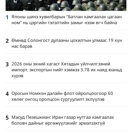
1
Японы шинэ хувилбарын "Батлан ​​​​хамгаалах цагаан
ном" нь цэргийн тэлэлтийн замыг нээж өгч байна
2
Өмнөд Солонгост дулааны цохилтын улмаас 19 хүн
нас барав
3
2026 оны эхний хагаст Хятадын үйлчилгээний
импорт, экспортын нийт хэмжээ 3.78 их наяд юаньд
хүрэв
4
Оросын Номхон далайн флот ойролцоогоор 60
хөлөг онгоц оролцсон сургуулилт эхлүүлэв
5
Масуд Пезешкиан: Иран газар нутгаа хамгаалах
боловч дайныг өргөжүүлэхийг эрмэлзэхгүй