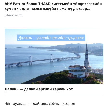
АНУ Patriot болон THAAD системийн үйлдвэрлэлийн
хүчин чадлыг мэдэгдэхүйц нэмэгдүүлэхээр
төлөвлөж байна
04-Aug-2026
Далянь — далайн эргийн сэрүүн хот
Чиньхуандао — байгаль, соёлын хослол