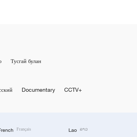
о
Тусгай булан
сский
Documentary
CCTV+
French
Français
Lao
ລາວ