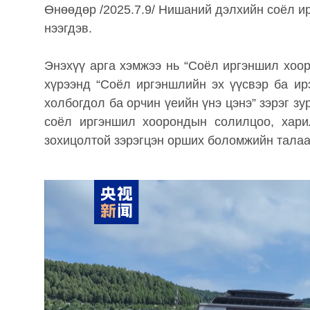
Өнөөдөр /2025.7.9/ Нишаний дэлхийн соёл 
нээгдэв.
Энэхүү арга хэмжээ нь “Соёл иргэншил хоо
хүрээнд “Соёл иргэншлийн эх үүсвэр ба ир
холбогдол ба орчин үеийн үнэ цэнэ” зэрэг з
соёл иргэншил хоорондын солилцоо, харил
зохицолтой зэрэгцэн орших боломжийн талаа