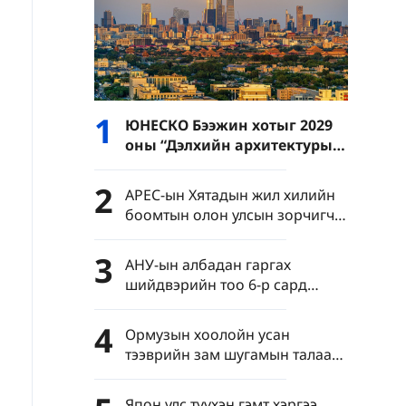
1
ЮНЕСКО Бээжин хотыг 2029
оны “Дэлхийн архитектурын
нийслэл”-ээр батламжиллаа
2
APEC-ын Хятадын жил хилийн
боомтын олон улсын зорчигч
урсгалыг эрчимжүүлэв
3
АНУ-ын албадан гаргах
шийдвэрийн тоо 6-р сард
түүхэн дээд хэмжээнд хүрчээ
4
Ормузын хоолойн усан
тээврийн зам шугамын талаар
Иран Омантай тохиролцоонд
хүрчээ
Япон улс түүхэн гэмт хэргээ