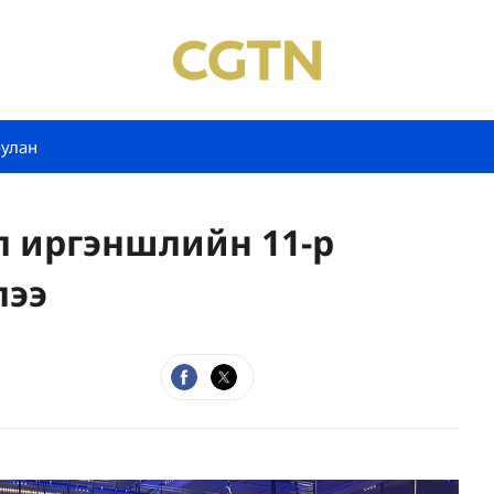
булан
 иргэншлийн 11-р
лээ