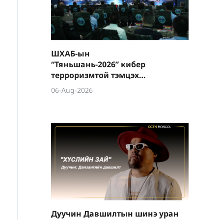
ШХАБ-ын
“Тяньшань-2026” кибер
терроризмтой тэмцэх
хамтарсан сургуулилалт
06-Aug-2026
боллоо
Дуучин Давшилтын шинэ уран