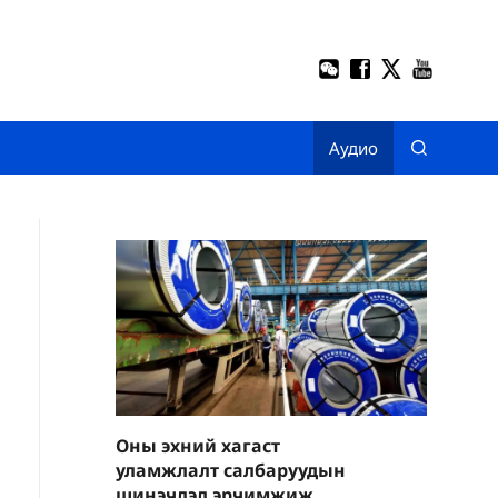
Аудио
Оны эхний хагаст
уламжлалт салбаруудын
шинэчлэл эрчимжиж,