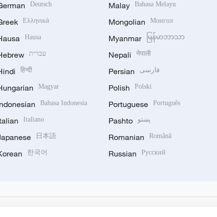
German
Deutsch
Malay
Bahasa Melayu
Greek
Ελληνικά
Mongolian
Монгол
Hausa
Hausa
Myanmar
မြန်မာဘာသာ
Hebrew
עברית
Nepali
नेपाली
Hindi
हिन्दी
Persian
فارسی
Hungarian
Magyar
Polish
Polski
Indonesian
Bahasa Indonesia
Portuguese
Português
Italian
Italiano
Pashto
پښتو
Japanese
日本語
Romanian
Română
Korean
한국어
Russian
Русский