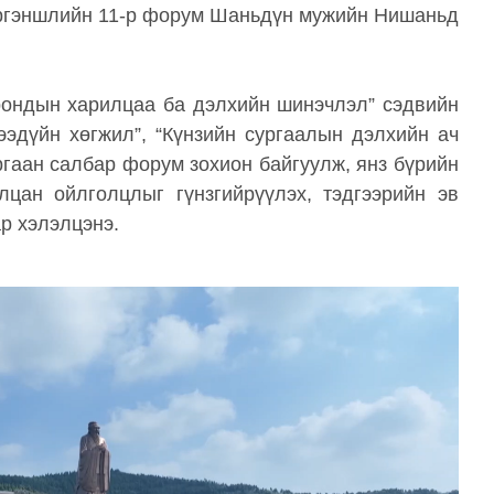
иргэншлийн 11-р форум Шаньдүн мужийн Нишаньд
рондын харилцаа ба дэлхийн шинэчлэл” сэдвийн
ээдүйн хөгжил”, “Күнзийн сургаалын дэлхийн ач
ургаан салбар форум зохион байгуулж, янз бүрийн
цан ойлголцлыг гүнзгийрүүлэх, тэдгээрийн эв
р хэлэлцэнэ.