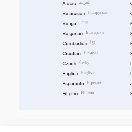
Arabic
العربية
Belarusian
Беларуская
Bengali
বাংলা
Bulgarian
Български
Cambodian
ខ្មែរ
Croatian
Hrvatski
Czech
Český
English
English
Esperanto
Esperanto
Filipino
Filipino