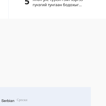
5
гүнзгий тунгаан бодохыг
уриалав
Serbian
Српски