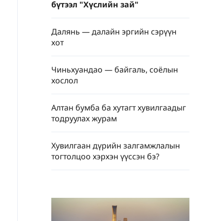
бүтээл "Хүслийн зай"
Далянь — далайн эргийн сэрүүн
хот
Чиньхуандао — байгаль, соёлын
хослол
Алтан бумба ба хутагт хувилгаадыг
тодруулах журам
Хувилгаан дүрийн залгамжлалын
тогтолцоо хэрхэн үүссэн бэ?