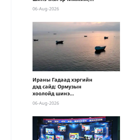
шинэ салбарууд
06-Aug-2026
хурдацтай өсөлт үзүүлэв
Ираны Гадаад хэргийн
дэд сайд: Ормузын
хоолойд шинэ
зохицуулалт хэрэгжүүлж,
06-Aug-2026
усан замуудыг түр хаана