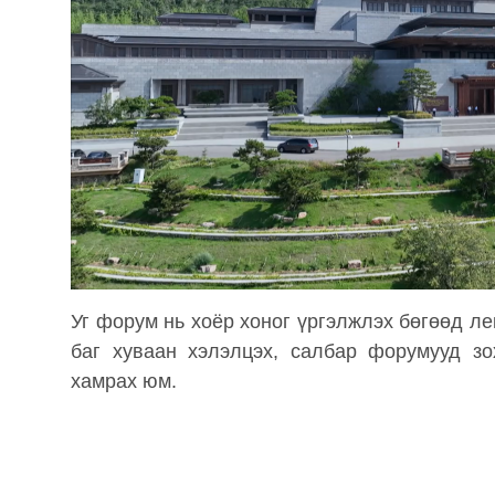
Уг форум нь хоёр хоног үргэлжлэх бөгөөд ле
баг хуваан хэлэлцэх, салбар форумууд зо
хамрах юм.