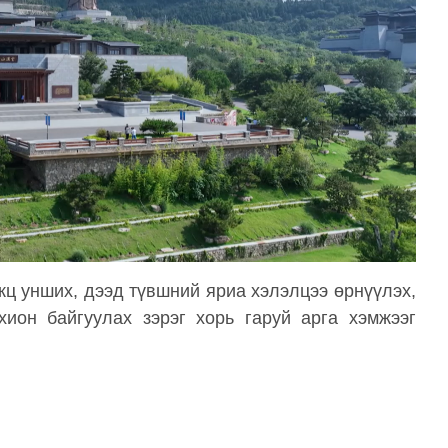
кц унших, дээд түвшний яриа хэлэлцээ өрнүүлэх,
хион байгуулах зэрэг хорь гаруй арга хэмжээг