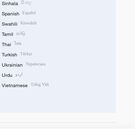
Sinhala
සිංහල
Spanish
Español
Swahili
Kiswahili
Tamil
தமிழ்
Thai
ไทย
Turkish
Türkçe
Ukrainian
Українська
Urdu
اردو
Vietnamese
Tiếng Việt