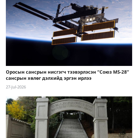
Оросын сансрын нисгэгч тээвэрлэсэн “Союз MS-28”
сансрын хөлөг дэлхийд эргэн ирлээ
27-Jul-2026