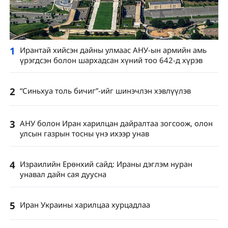
1
Ирантай хийсэн дайны улмаас АНУ-ын армийн амь
үрэгдсэн болон шархадсан хүний тоо 642-д хүрэв
2
“Синьхуа толь бичиг”-ийг шинэчлэн хэвлүүлэв
3
АНУ болон Иран харилцан дайралтаа зогсоож, олон
улсын газрын тосны үнэ ихээр унав
4
Израилийн Ерөнхий сайд: Ираны дэглэм нуран
унавал дайн сая дуусна
5
Иран Украины харилцаа хурцадлаа