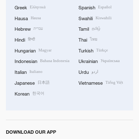
Ελληνικά
Español
Greek
Spanish
Hausa
Kiswahili
Hausa
Swahili
עברית
தமிழ்
Hebrew
Tamil
हिन्दी
ไทย
Hindi
Thai
Magyar
Türkçe
Hungarian
Turkish
Bahasa Indonesia
Українська
Indonesian
Ukrainian
Italiano
اردو
Italian
Urdu
日本語
Tiếng Việt
Japanese
Vietnamese
한국어
Korean
DOWNLOAD OUR APP