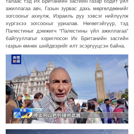
талаас тэд Их Британийн засгийн газар бодит үйл
ажиллагаа авч, Газын зурвас дахь мөргөлдөөнийг
зогсоохыг ахиулж, Израиль руу зэвсэг нийлүүлж
хүргэхээ зогсоохыг уриалав. Нөгөөтэйгүүр, тэд
Палестиныг дэмжигч “Палестины үйл ажиллагаа”
байгууллагыг хориглосон Их Британийн засгийн
газрын өмнөх шийдвэрийг илт эсэргүүцсэн байна.