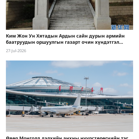
Ким Жон Ун Хятадын Ардын сайн дурын армийн
баатруудын оршуулгын газарт очин хүндэтгэл
үзүүлэв
27-Jul-2026
Өвөр Монголд дэлхийн анхны нүүрстөрөгчийн тэг