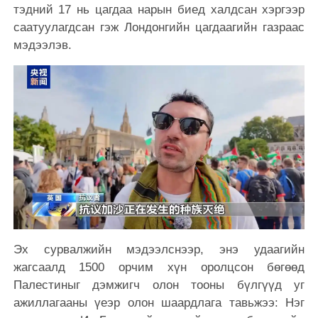
тэдний 17 нь цагдаа нарын биед халдсан хэргээр
саатуулагдсан гэж Лондонгийн цагдаагийн газраас
мэдээлэв.
Эх сурвалжийн мэдээлснээр, энэ удаагийн
жагсаалд 1500 орчим хүн оролцсон бөгөөд
Палестиныг дэмжигч олон тооны бүлгүүд уг
ажиллагааны үеэр олон шаардлага тавьжээ: Нэг