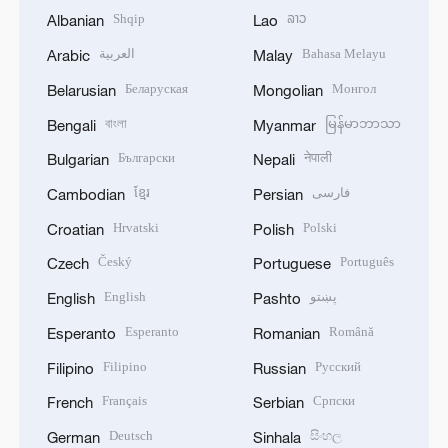
Shqip
ລາວ
Albanian
Lao
العربية
Bahasa Melayu
Arabic
Malay
Беларуская
Монгол
Belarusian
Mongolian
বাংলা
မြန်မာဘာသာ
Bengali
Myanmar
Български
नेपाली
Bulgarian
Nepali
ខ្មែរ
فارسی
Cambodian
Persian
Hrvatski
Polski
Croatian
Polish
Český
Português
Czech
Portuguese
English
پښتو
English
Pashto
Esperanto
Română
Esperanto
Romanian
Filipino
Русский
Filipino
Russian
Français
Српски
French
Serbian
Deutsch
සිංහල
German
Sinhala