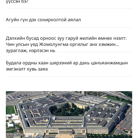
үүссэн бэ?
Агуйн гүн дэх сонирхолтой аялал
Дэлхийн бусад орноос зуу гаруй жилийн өмнөх нээлт:
Чин улсын үед Жомолунгма оргилыг анх хэмжин
зураглаж, нэрлэсэн нь
Будала ордны хаан ширээний ар дахь цанъяанжамцын
эмгэнэлт хувь заяа