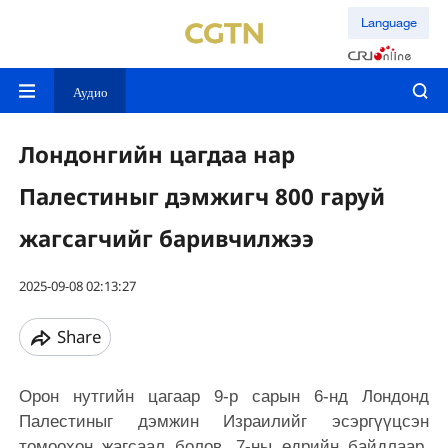
Language
Аудио
Лондонгийн цагдаа нар
Палестиныг дэмжигч 800 гаруй
жагсагчийг баривчилжээ
2025-09-08 02:13:27
Share
Орон нутгийн цагаар 9-р сарын 6-нд Лондонд
Палестиныг дэмжин Израилийг эсэргүүцсэн
томоохон жагсаал болов. 7-ны өдрийн байдлаар,