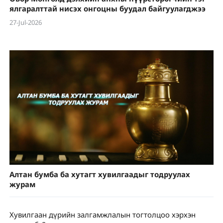
ялгаралттай нисэх онгоцны буудал байгуулагджээ
27-Jul-2026
Алтан бумба ба хутагт хувилгаадыг тодруулах
журам
Хувилгаан дүрийн залгамжлалын тогтолцоо хэрхэн