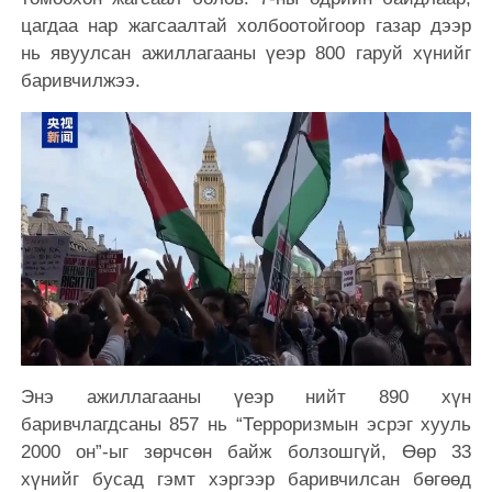
цагдаа нар жагсаалтай холбоотойгоор газар дээр
нь явуулсан ажиллагааны үеэр 800 гаруй хүнийг
баривчилжээ.
Энэ ажиллагааны үеэр нийт 890 хүн
баривчлагдсаны 857 нь “Терроризмын эсрэг хууль
2000 он”-ыг зөрчсөн байж болзошгүй, Өөр 33
хүнийг бусад гэмт хэргээр баривчилсан бөгөөд