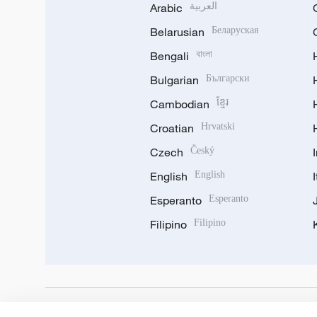
Arabic
العربية
Belarusian
Беларуская
Bengali
বাংলা
Bulgarian
Български
Cambodian
ខ្មែរ
Croatian
Hrvatski
Czech
Český
English
English
Esperanto
Esperanto
Filipino
Filipino