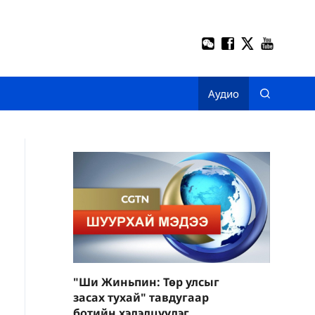
Аудио
"Ши Жиньпин: Төр улсыг
засах тухай" тавдугаар
ботийн хэлэлцүүлэг