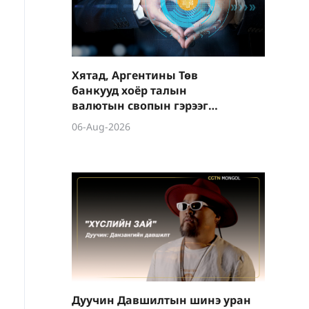
Хятад, Аргентины Төв
банкууд хоёр талын
валютын свопын гэрээг
шинэчиллээ
06-Aug-2026
Дуучин Давшилтын шинэ уран