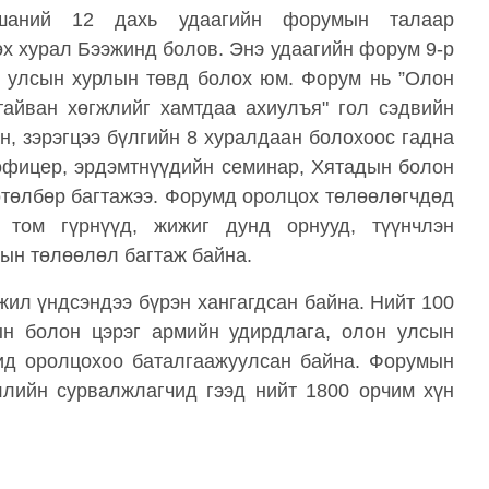
шаний 12 дахь удаагийн форумын талаар
х хурал Бээжинд болов. Энэ удаагийн форум 9-р
н улсын хурлын төвд болох юм. Форум нь ”Олон
тайван хөгжлийг хамтдаа ахиулъя" гол сэдвийн
н, зэрэгцээ бүлгийн 8 хуралдаан болохоос гадна
 офицер, эрдэмтнүүдийн семинар, Хятадын болон
өтөлбөр багтажээ. Форумд оролцох төлөөлөгчдөд
 том гүрнүүд, жижиг дунд орнууд, түүнчлэн
дын төлөөлөл багтаж байна.
ил үндсэндээ бүрэн хангагдсан байна. Нийт 100
рын болон цэрэг армийн удирдлага, олон улсын
чид оролцохоо баталгаажуулсан байна. Форумын
ллийн сурвалжлагчид гээд нийт 1800 орчим хүн