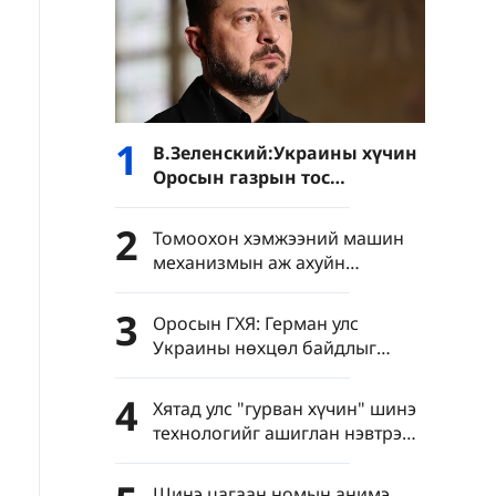
1
В.Зеленский:Украины хүчин
Оросын газрын тос
боловсруулах үйлдвэрүүд
болон Хар тэнгисийн хөлөг
2
Томоохон хэмжээний машин
онгоцнуудад цохилт өгчээ
механизмын аж ахуйн
нэгжүүдийн нэмүү өртөг 6.4
хувиар өсөв
3
Оросын ГХЯ: Герман улс
Украины нөхцөл байдлыг
хурцатгаж байна
4
Хятад улс "гурван хүчин" шинэ
технологийг ашиглан нэвтрэн
тархахаас сэргийлэхийг
уриалав
Шинэ цагаан номын анимэ