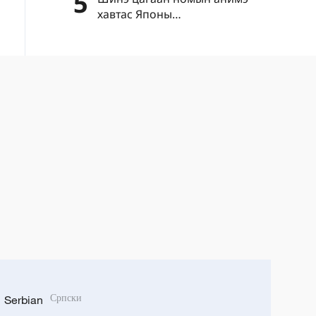
5
хавтас Японы
"цэрэгжүүлэлтийг дахин
эрчимжүүлэх" шуналыг нууж
чадахгүй
Serbian
Српски