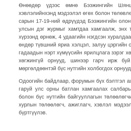
Өнөөдөр үдээс өмнө Бээжингийн Шян
хэвлэлийнхэнд мэдээлэл өгөх болон төлөвлө
сарын 17-19-ний өдрүүдэд Бээжингийн оло
улсын дэг журмыг хамтдаа хамгаалж, энх 
хүрээнд өрнөж, 4 удаагийн нэгдсэн хуралдаа
өндөр түвшний яриа хэлцэл, залуу цэргийн
гадаадын нэрт хүмүүсийн ярилцлага зэрэг х
хөгжингүй орнууд, шинээр гарч ирж буй
мөргөлдөөнтэй бүс нутгийн холбогдох орнуу
Одоогийн байдлаар, форумын бүх бэлтгэл аж
гаруй улс орны батлан ​​хамгаалах салба
болон бүс нутгийн байгууллагын төлөөлөг
хурлын төлөөлөгч, ажиглагч, хэвлэл мэдээ
бүртгүүлэв.