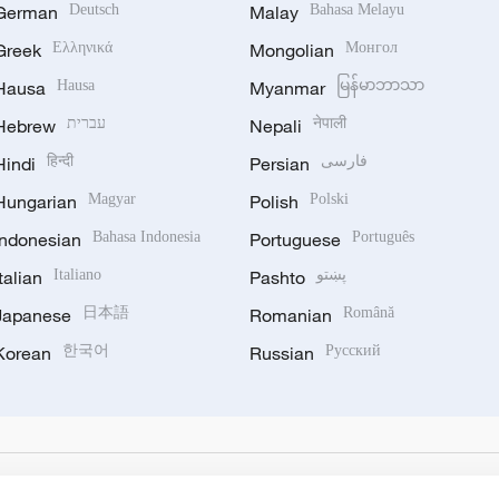
German
Deutsch
Malay
Bahasa Melayu
Greek
Ελληνικά
Mongolian
Монгол
Hausa
Hausa
Myanmar
မြန်မာဘာသာ
Hebrew
עברית
Nepali
नेपाली
Hindi
हिन्दी
Persian
فارسی
Hungarian
Magyar
Polish
Polski
Indonesian
Bahasa Indonesia
Portuguese
Português
Italian
Italiano
Pashto
پښتو
Japanese
日本語
Romanian
Română
Korean
한국어
Russian
Русский