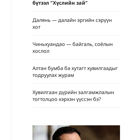
бүтээл "Хүслийн зай"
Далянь — далайн эргийн сэрүүн
хот
Чиньхуандао — байгаль, соёлын
хослол
Алтан бумба ба хутагт хувилгаадыг
тодруулах журам
Хувилгаан дүрийн залгамжлалын
тогтолцоо хэрхэн үүссэн бэ?