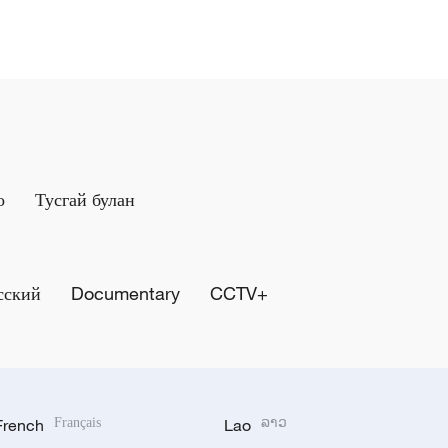
о
Тусгай булан
сский
Documentary
CCTV+
French
Français
Lao
ລາວ