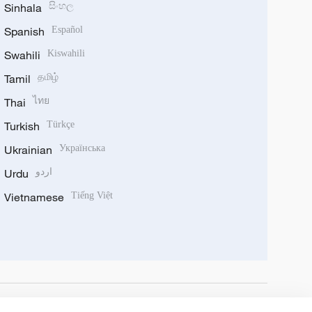
Sinhala
සිංහල
Spanish
Español
Swahili
Kiswahili
Tamil
தமிழ்
Thai
ไทย
Turkish
Türkçe
Ukrainian
Українська
Urdu
اردو
Vietnamese
Tiếng Việt