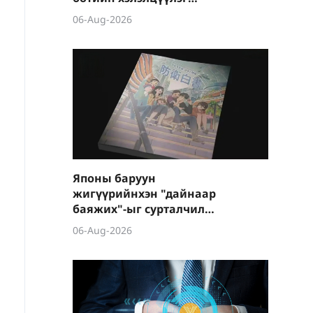
боллоо
06-Aug-2026
Японы баруун
жигүүрийнхэн "дайнаар
баяжих"-ыг сурталчилж
байна
06-Aug-2026