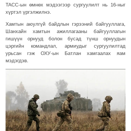
ТАСС-ын өмнөх мэдээгээр сургуулилт нь 16-ныг
хүртэл үргэлжилнэ.
Хамтын аюулгүй байдлын гэрээний байгууллага,
Шанхайн хамтын ажиллагааны байгууллагын
гишүүн орнууд болон бусад түнш орнуудын
цэргийн командлал, армиудыг сургуулилтад
урьсан гэж ОХУ-ын Батлан ​​хамгаалах яам
мэдэгдэв.