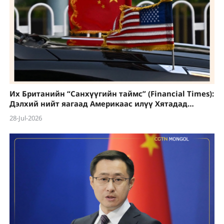
Их Британийн “Санхүүгийн таймс” (Financial Times):
Дэлхий нийт яагаад Америкаас илүү Хятадад
итгэдэг болсон бэ?
28-Jul-2026