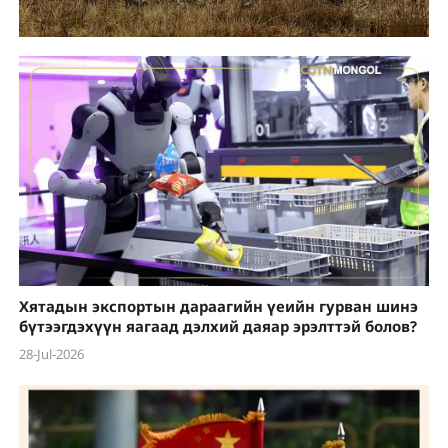
Хятадын экспортын дараагийн үеийн гурван шинэ
бүтээгдэхүүн яагаад дэлхий даяар эрэлттэй болов?
28-Jul-2026