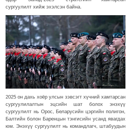
сургуулилт хийж эхэлсэн байна.
2025 он дахь хоёр улсын зэвсэгт хүчний хамтарсан
сургуулилалтын эцсийн шат болох энэхүү
сургуулилт нь Орос, Беларусийн цэргийн полигон,
Балтийн болон Баренцын тэнгисийн усанд явагдах
юм. Энэхүү сургуулилт нь командлагч, штабуудын