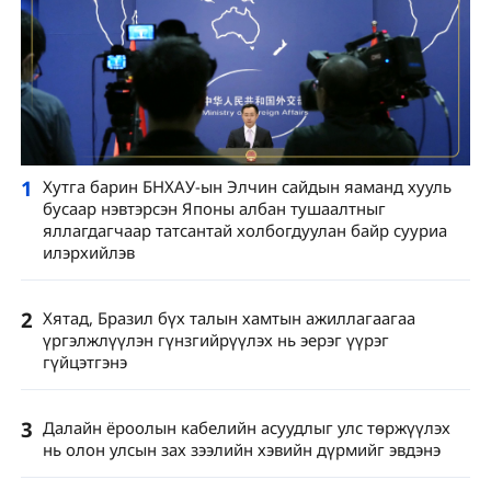
1
Хутга барин БНХАУ-ын Элчин сайдын яаманд хууль
бусаар нэвтэрсэн Японы албан тушаалтныг
яллагдагчаар татсантай холбогдуулан байр сууриа
илэрхийлэв
2
Хятад, Бразил бүх талын хамтын ажиллагаагаа
үргэлжлүүлэн гүнзгийрүүлэх нь эерэг үүрэг
гүйцэтгэнэ
3
Далайн ёроолын кабелийн асуудлыг улс төржүүлэх
нь олон улсын зах зээлийн хэвийн дүрмийг эвдэнэ