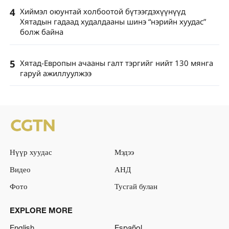
4
Хиймэл оюунтай холбоотой бүтээгдэхүүнүүд
Хятадын гадаад худалдааны шинэ “нэрийн хуудас”
болж байна
5
Хятад-Европын ачааны галт тэргийг нийт 130 мянга
гаруй ажиллуулжээ
Нүүр хуудас
Мэдээ
Видео
АНД
Фото
Тусгай булан
EXPLORE MORE
English
Español