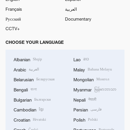
Français
العربية
Русский
Documentary
CCTV+
CHOOSE YOUR LANGUAGE
Shqip
ລາວ
Albanian
Lao
العربية
Bahasa Melayu
Arabic
Malay
Беларуская
Монгол
Belarusian
Mongolian
বাংলা
မြန်မာဘာသာ
Bengali
Myanmar
Български
नेपाली
Bulgarian
Nepali
ខ្មែរ
فارسی
Cambodian
Persian
Hrvatski
Polski
Croatian
Polish
Český
Português
Czech
Portuguese