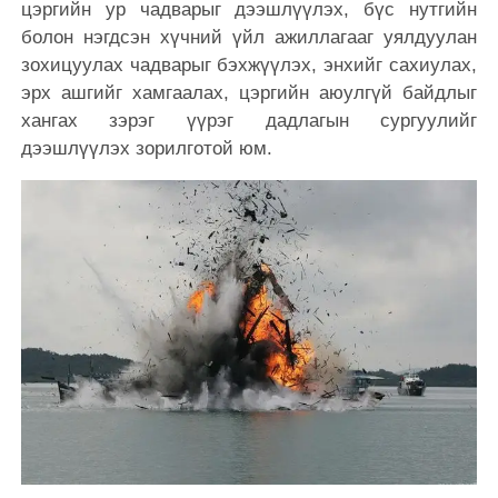
цэргийн ур чадварыг дээшлүүлэх, бүс нутгийн
болон нэгдсэн хүчний үйл ажиллагааг уялдуулан
зохицуулах чадварыг бэхжүүлэх, энхийг сахиулах,
эрх ашгийг хамгаалах, цэргийн аюулгүй байдлыг
хангах зэрэг үүрэг дадлагын сургуулийг
дээшлүүлэх зорилготой юм.