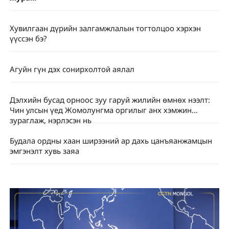
Хувилгаан дүрийн залгамжлалын тогтолцоо хэрхэн
үүссэн бэ?
Агуйн гүн дэх сонирхолтой аялал
Дэлхийн бусад орноос зуу гаруй жилийн өмнөх нээлт:
Чин улсын үед Жомолунгма оргилыг анх хэмжин
зураглаж, нэрлэсэн нь
Будала ордны хаан ширээний ар дахь цанъяанжамцын
эмгэнэлт хувь заяа