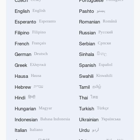
English
پښتو
English
Pashto
Esperanto
Română
Esperanto
Romanian
Filipino
Русский
Filipino
Russian
Français
Српски
French
Serbian
Deutsch
සිංහල
German
Sinhala
Ελληνικά
Español
Greek
Spanish
Hausa
Kiswahili
Hausa
Swahili
עברית
தமிழ்
Hebrew
Tamil
हिन्दी
ไทย
Hindi
Thai
Magyar
Türkçe
Hungarian
Turkish
Bahasa Indonesia
Українська
Indonesian
Ukrainian
Italiano
اردو
Italian
Urdu