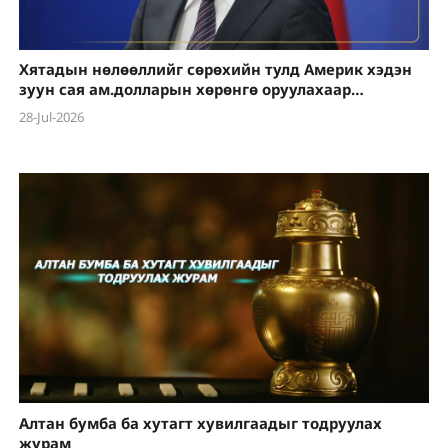
Хятадын нөлөөллийг сөрөхийн тулд Америк хэдэн
зуун сая ам.долларын хөрөнгө оруулахаар
төлөвлөж буй гэх мэдээлэлд хариу өглөө
28-Jul-2026
Алтан бумба ба хутагт хувилгаадыг тодруулах
журам