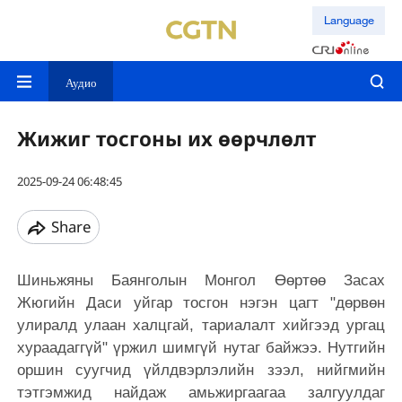
Language
Аудио
Жижиг тосгоны их өөрчлөлт
2025-09-24 06:48:45
Share
Шиньжяны Баянголын Монгол Өөртөө Засах
Жюгийн Даси уйгар тосгон нэгэн цагт "дөрвөн
улиралд улаан халцгай, тариалалт хийгээд ургац
хураадаггүй" үржил шимгүй нутаг байжээ. Нутгийн
оршин суугчид үйлдвэрлэлийн зээл, нийгмийн
тэтгэмжид найдаж амьжиргаагаа залгуулдаг