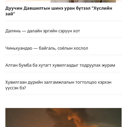
Дуучин Давшилтын шинэ уран бүтээл "Хүслийн
зай"
Далянь — далайн эргийн сэрүүн хот
Чиньхуандао — байгаль, соёлын хослол
Алтан бумба ба хутагт хувилгаадыг тодруулах журам
Хувилгаан дүрийн залгамжлалын тогтолцоо хэрхэн
үүссэн бэ?