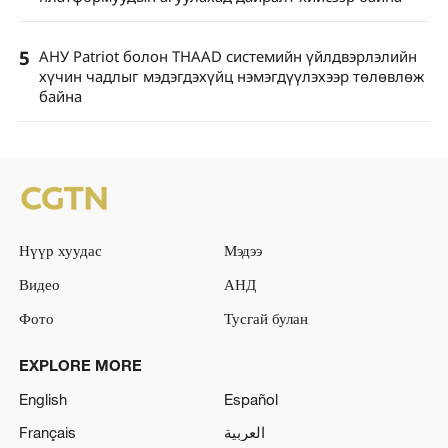
5
АНУ Patriot болон THAAD системийн үйлдвэрлэлийн
хүчин чадлыг мэдэгдэхүйц нэмэгдүүлэхээр төлөвлөж
байна
Нүүр хуудас
Мэдээ
Видео
АНД
Фото
Тусгай булан
EXPLORE MORE
English
Español
Français
العربية