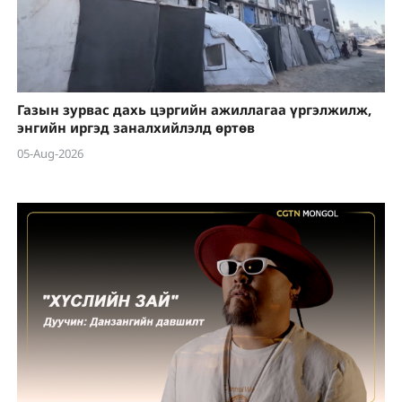
Газын зурвас дахь цэргийн ажиллагаа үргэлжилж,
энгийн иргэд заналхийлэлд өртөв
05-Aug-2026