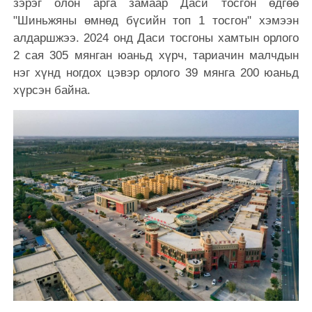
зэрэг олон арга замаар Даси тосгон өдгөө
"Шиньжяны өмнөд бүсийн топ 1 тосгон" хэмээн
алдаршжээ. 2024 онд Даси тосгоны хамтын орлого
2 сая 305 мянган юаньд хүрч, тариачин малчдын
нэг хүнд ногдох цэвэр орлого 39 мянга 200 юаньд
хүрсэн байна.