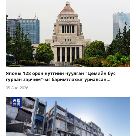
Японы 128 орон нутгийн чуулган "Цөмийн бус
гурван зарчим"-ыг баримтлахыг уриалсан
тогтоолуудыг өргөн барилаа
05-Aug-2026