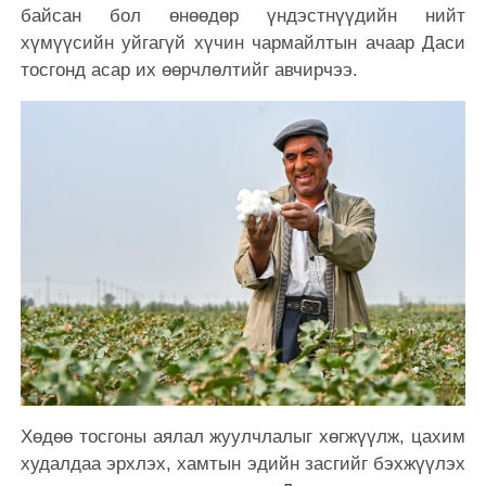
байсан бол өнөөдөр үндэстнүүдийн нийт
хүмүүсийн уйгагүй хүчин чармайлтын ачаар Даси
тосгонд асар их өөрчлөлтийг авчирчээ.
Хөдөө тосгоны аялал жуулчлалыг хөгжүүлж, цахим
худалдаа эрхлэх, хамтын эдийн засгийг бэхжүүлэх