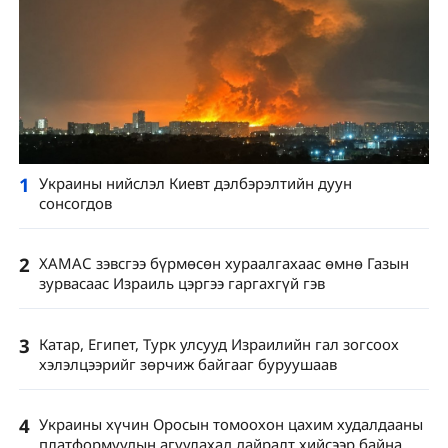
1
Украины нийслэл Киевт дэлбэрэлтийн дуун
сонсогдов
2
ХАМАС зэвсгээ бүрмөсөн хураалгахаас өмнө Газын
зурвасаас Израиль цэргээ гаргахгүй гэв
3
Катар, Египет, Турк улсууд Израилийн гал зогсоох
хэлэлцээрийг зөрчиж байгааг буруушаав
4
Украины хүчин Оросын томоохон цахим худалдааны
платформуудын агуулахад дайралт хийсээр байна