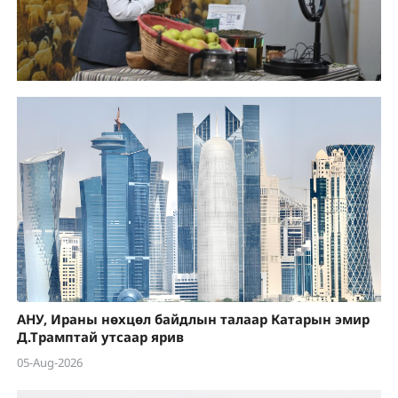
АНУ, Ираны нөхцөл байдлын талаар Катарын эмир
Д.Трамптай утсаар ярив
05-Aug-2026