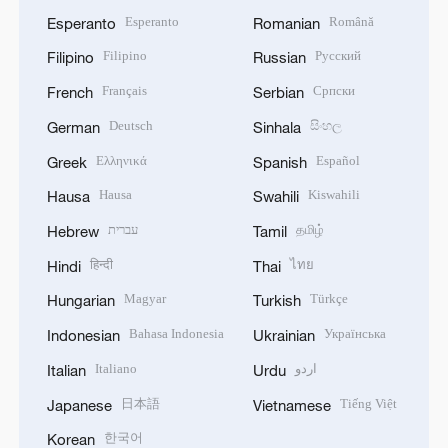
Esperanto
Română
Esperanto
Romanian
Filipino
Русский
Filipino
Russian
Français
Српски
French
Serbian
Deutsch
සිංහල
German
Sinhala
Ελληνικά
Español
Greek
Spanish
Hausa
Kiswahili
Hausa
Swahili
עברית
தமிழ்
Hebrew
Tamil
हिन्दी
ไทย
Hindi
Thai
Magyar
Türkçe
Hungarian
Turkish
Bahasa Indonesia
Українська
Indonesian
Ukrainian
Italiano
اردو
Italian
Urdu
日本語
Tiếng Việt
Japanese
Vietnamese
한국어
Korean