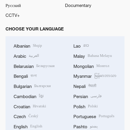
Русский
Documentary
CCTV+
CHOOSE YOUR LANGUAGE
Shqip
ລາວ
Albanian
Lao
العربية
Bahasa Melayu
Arabic
Malay
Беларуская
Монгол
Belarusian
Mongolian
বাংলা
မြန်မာဘာသာ
Bengali
Myanmar
Български
नेपाली
Bulgarian
Nepali
ខ្មែរ
فارسی
Cambodian
Persian
Hrvatski
Polski
Croatian
Polish
Český
Português
Czech
Portuguese
English
پښتو
English
Pashto