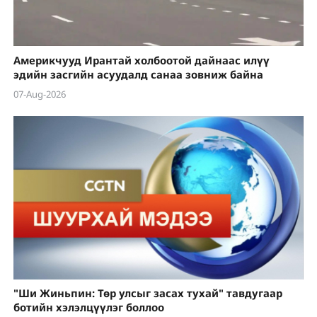
Америкчууд Ирантай холбоотой дайнаас илүү
эдийн засгийн асуудалд санаа зовниж байна
07-Aug-2026
"Ши Жиньпин: Төр улсыг засах тухай" тавдугаар
ботийн хэлэлцүүлэг боллоо