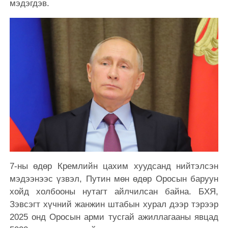
мэдэгдэв.
7-ны өдөр Кремлийн цахим хуудсанд нийтэлсэн
мэдээнээс үзвэл, Путин мөн өдөр Оросын баруун
хойд холбооны нутагт айлчилсан байна. БХЯ,
Зэвсэгт хүчний жанжин штабын хурал дээр тэрээр
2025 онд Оросын арми тусгай ажиллагааны явцад