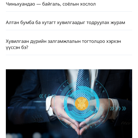
Чиньхуандао — байгаль, соёлын хослол
Алтан бумба ба хутагт хувилгаадыг тодруулах журам
Хувилгаан дүрийн залгамжлалын тогтолцоо хэрхэн
үүссэн бэ?