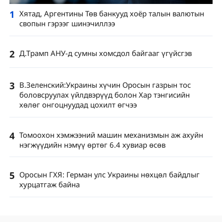
1
Хятад, Аргентины Төв банкууд хоёр талын валютын
свопын гэрээг шинэчиллээ
2
Д.Трамп АНУ-д сумны хомсдол байгааг үгүйсгэв
3
В.Зеленский:Украины хүчин Оросын газрын тос
боловсруулах үйлдвэрүүд болон Хар тэнгисийн
хөлөг онгоцнуудад цохилт өгчээ
4
Томоохон хэмжээний машин механизмын аж ахуйн
нэгжүүдийн нэмүү өртөг 6.4 хувиар өсөв
5
Оросын ГХЯ: Герман улс Украины нөхцөл байдлыг
хурцатгаж байна