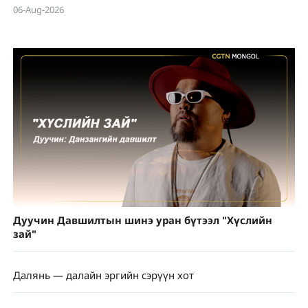
06-Aug-2026
Дуучин Давшилтын шинэ уран бүтээл "Хүслийн
зай"
Далянь — далайн эргийн сэрүүн хот