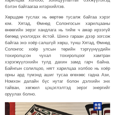
харилцаа холбоо, зохицуулалтыг бэхжүүлэхэд
бэлэн байгаагаа илэрхийлэв.
Хөршдөө туслах нь өөртөө тусалж байгаа хэрэг
юм. Хятад, Өмнөд Солонгосын харилцааны
өнөөгийн эерэг хандлага нь тийм ч амар ирээгүй
бөгөөд үнэлэгдэх ёстой. Шинэ гараан дээр зогсож
байгаа энэ хоёр салшгүй хөрш, түнш Хятад, Өмнөд
Солонгос хоёр улсын төрийн тэргүүнүүдийн
тохиролцсон чухал тохиролцоог хамтран
хэрэгжүүлэхийн тулд дахин замд гарч байна.
Байнгын солилцоо, нягт харилцаа холбоо нь хоёр
орны ард түмэнд ашиг тусаа өгөхөөс гадна Ази,
Номхон далайн бүс нутаг болон дэлхийн энх
тайван, хөгжил цэцэглэлтэд эерэг энергийг
оруулах болно.