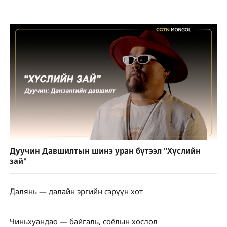
Дуучин Давшилтын шинэ уран бүтээл "Хүслийн
зай"
Далянь — далайн эргийн сэрүүн хот
Чиньхуандао — байгаль, соёлын хослол