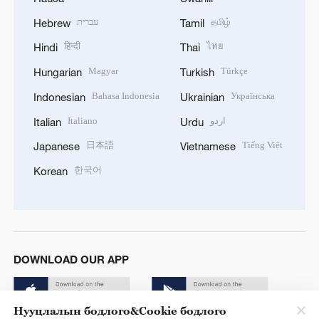
עברית
தமிழ்
Hebrew
Tamil
हिन्दी
ไทย
Hindi
Thai
Magyar
Türkçe
Hungarian
Turkish
Bahasa Indonesia
Українська
Indonesian
Ukrainian
Italiano
اردو
Italian
Urdu
日本語
Tiếng Việt
Japanese
Vietnamese
한국어
Korean
DOWNLOAD OUR APP
Нууцлалын бодлого&Cookie бодлого