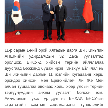
11-р сарын 1-ний орой Хятадын дарга Ши Жиньпин
АПЕК-ийн удирдагчдын 32 дахь уулзалтад
оролцож, БНСУ-д хийсэн төрийн айлчлалаа
дуусгаад Бээжинд буцаж ирэв. Энэхүү айлчлал нь
Ши Жиньпин даргын 11 жилийн хугацаанд хөрш
орондоо хийсэн, мөн Ерөнхийлөгч Ли Жэ Мён
албан тушаалаа авснаас хойш хоёр улсын төрийн
тэргүүнүүдийн анхны уулзалт болсон юм.
Айлчлалын чухал үр дүн нь БНХАУ, БНСУ-ын
стратегийн хамтын ажиллагааны түншлэлийг