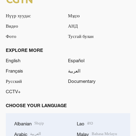
Нүүр хуудас
Мэдээ
Видео
АНД
Фото
Тусгай булан
EXPLORE MORE
English
Español
Français
العربية
Русский
Documentary
CCTV+
CHOOSE YOUR LANGUAGE
Shqip
ລາວ
Albanian
Lao
العربية
Bahasa Melayu
Arabic
Malay