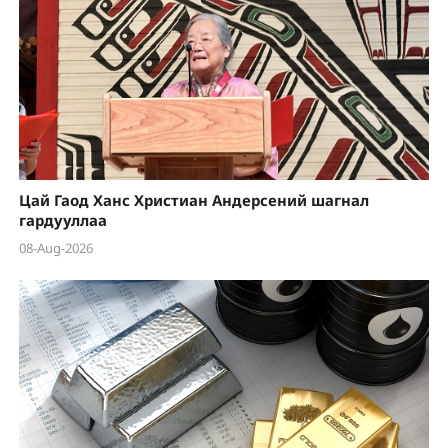
Цай Гаод Ханс Христиан Андерсений шагнал
гардууллаа
08-Aug-2026