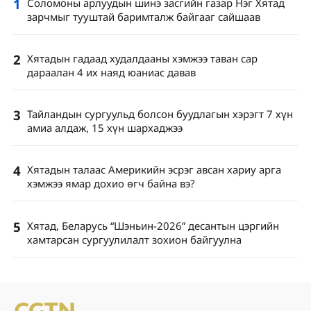
1
Соломоны арлуудын шинэ засгийн газар Нэг Хятад
зарчмыг тууштай баримталж байгааг сайшаав
2
Хятадын гадаад худалдааны хэмжээ таван сар
дараалан 4 их наяд юаниас давав
3
Тайландын сургуульд болсон буудлагын хэрэгт 7 хүн
амиа алдаж, 15 хүн шархаджээ
4
Хятадын талаас Америкийн эсрэг авсан хариу арга
хэмжээ ямар дохио өгч байна вэ?
5
Хятад, Беларусь “Шэньин-2026” десантын цэргийн
хамтарсан сургуулилалт зохион байгуулна