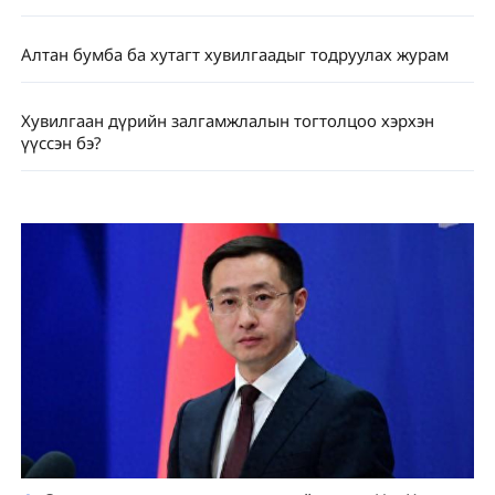
Алтан бумба ба хутагт хувилгаадыг тодруулах журам
Хувилгаан дүрийн залгамжлалын тогтолцоо хэрхэн
үүссэн бэ?