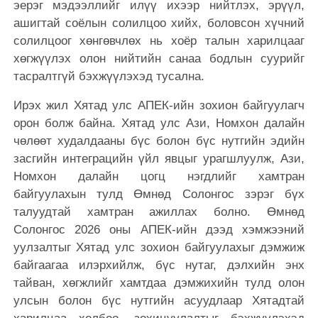
эерэг мэдээллийг илүү ихээр нийтлэх, эрүүл,
ашигтай соёлын солилцоо хийх, боловсон хүчний
солилцоог хөнгөвчлөх нь хоёр талын харилцааг
хөгжүүлэх олон нийтийн санаа бодлын суурийг
тасралтгүй бэхжүүлэхэд тусална.
Ирэх жил Хятад улс АПЕК-ийн зохион байгуулагч
орон болж байна. Хятад улс Ази, Номхон далайн
чөлөөт худалдааны бүс болон бүс нутгийн эдийн
засгийн интеграцийн үйл явцыг урагшлуулж, Ази,
Номхон далайн цогц нэгдлийг хамтран
байгуулахын тулд Өмнөд Солонгос зэрэг бүх
талуудтай хамтран ажиллах болно. Өмнөд
Солонгос 2026 оны АПЕК-ийн дээд хэмжээний
уулзалтыг Хятад улс зохион байгуулахыг дэмжиж
байгаагаа илэрхийлж, бүс нутаг, дэлхийн энх
тайван, хөгжлийг хамтдаа дэмжихийн тулд олон
улсын болон бүс нутгийн асуудлаар Хятадтай