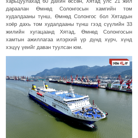
харьцуулахад 60 дахин өссөн, Хятад улс 21 жил
дараалан Өмнөд Солонгосын хамгийн том
худалдааны түнш, Өмнөд Солонгос бол Хятадын
хоёр дахь том худалдааны түнш гээд сүүлийн 33
жилийн хугацаанд Хятад, Өмнөд Солонгосын
хамтын ажиллагаа илэрхий үр дүнд хүрч, хүнд
хэцүү үеийг даван туулсан юм.