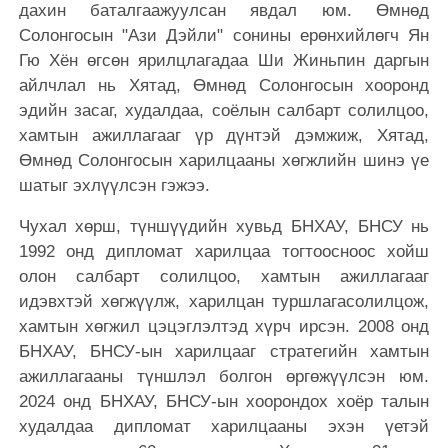
дахин баталгаажуулсан явдал юм. Өмнөд
Солонгосын "Ази Дэйли" сонины ерөнхийлөгч Ян
Гю Хён өгсөн ярилцлагадаа Ши Жиньпин даргын
айлчлал нь Хятад, Өмнөд Солонгосын хооронд
эдийн засаг, худалдаа, соёлын салбарт солилцоо,
хамтын ажиллагааг үр дүнтэй дэмжиж, Хятад,
Өмнөд Солонгосын харилцааны хөгжлийн шинэ үе
шатыг эхлүүлсэн гэжээ.
Чухал хөрш, түншүүдийн хувьд БНХАУ, БНСУ нь
1992 онд дипломат харилцаа тогтоосноос хойш
олон салбарт солилцоо, хамтын ажиллагааг
идэвхтэй хөгжүүлж, харилцан туршлагасолилцож,
хамтын хөгжил цэцэглэлтэд хүрч ирсэн. 2008 онд
БНХАУ, БНСУ-ын харилцааг стратегийн хамтын
ажиллагааны түншлэл болгон өргөжүүлсэн юм.
2024 онд БНХАУ, БНСУ-ын хоорондох хоёр талын
худалдаа дипломат харилцааны эхэн үетэй