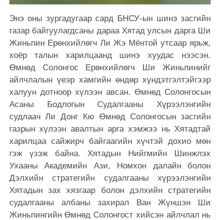
Энэ оны зургадугаар сард БНСУ-ын шинэ засгийн
газар байгуулагдсаны дараа Хятад улсын дарга Ши
Жиньпин Ерөнхийлөгч Ли Жэ Мёнтой утсаар ярьж,
хоёр талын харилцаанд шинэ хуудас нээсэн.
Өмнөд Солонгос Ерөнхийлөгч Ши Жиньпинийг
айлчлалын үеэр хамгийн өндөр хүндэтгэлтэйгээр
халуун дотноор хүлээн авсан. Өмнөд Солонгосын
Асаны Бодлогын Судалгааны Хүрээлэнгийн
судлаач Ли Донг Кю Өмнөд Солонгосын засгийн
газрын хүлээн авалтын арга хэмжээ нь Хятадтай
харилцаа сайжирч байгаагийн хүчтэй дохио мөн
гэж үзэж байна. Хятадын Нийгмийн Шинжлэх
Ухааны Академийн Ази, Номхон далайн болон
Дэлхийн стратегийн судалгааны хүрээлэнгийн
Хятадын зах хязгаар болон дэлхийн стратегийн
судалгааны албаны захирал Ван Жүншэн Ши
Жиньпингийн Өмнөд Солонгост хийсэн айлчлал нь