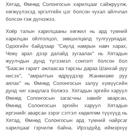
Хятад, Өмнөд Солонгосын харилцааг сайжруулж,
хөгжүүлэхэд эргэлтийн цэг болсон чухал айлчлал
болсон гэж дүгнэжээ.
Хоёр талын харилцааны хөгжил нь ард түмний
харилцан ойлголцол, зөвшилцөлд тулгуурладаг.
Одоогийн байдлаар "Сөүлд намрын навч харах,
Чежү арал дээр далайд зугаалах" нь Хятадын
жуулчдын дунд түгээмэл сонголт болсон бол
"Баасан гарагт ажлаасаа тарсны дараа Шанхай руу
нисэх", "амралтын өдрүүдээр Жанжиаже руу
аялах" нь Өмнөд Солонгосын залуу хүмүүсийн
дунд чиг хандлага болжээ. Хятадын эргийн харуул
Өмнөд Солонгосын загасчны завийг аварсан,
Өмнөд Солонгосын эргийн харуул Хятадын
иргэнийг аварсан зэрэг сэтгэл хөдөлгөм түүхүүд нь
Хятад, Өмнөд Солонгосын ард түмний найрсаг
харилцааг гэрчилж байна. Ирээдүйд иймэрхүү