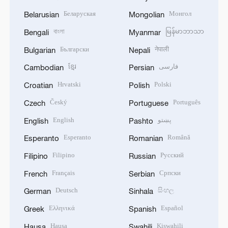
Беларуская
Монгол
Belarusian
Mongolian
বাংলা
မြန်မာဘာသာ
Bengali
Myanmar
Български
नेपाली
Bulgarian
Nepali
ខ្មែរ
فارسی
Cambodian
Persian
Hrvatski
Polski
Croatian
Polish
Český
Português
Czech
Portuguese
English
پښتو
English
Pashto
Esperanto
Română
Esperanto
Romanian
Filipino
Русский
Filipino
Russian
Français
Српски
French
Serbian
Deutsch
සිංහල
German
Sinhala
Ελληνικά
Español
Greek
Spanish
Hausa
Kiswahili
Hausa
Swahili