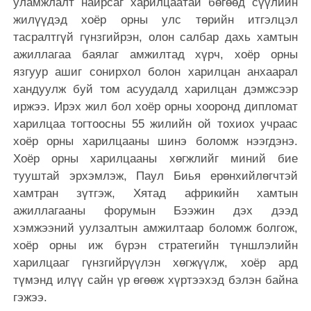
уламжлалт найрсаг харилцаатай бөгөөд сүүлийн
жилүүдэд хоёр орны улс төрийн итгэлцэл
тасралтгүй гүнзгийрэн, олон салбар дахь хамтын
ажиллагаа баялаг амжилтад хүрч, хоёр орны
язгуур ашиг сонирхол болон харилцан анхаарал
хандуулж буй том асуудалд харилцан дэмжсээр
иржээ. Ирэх жил бол хоёр орны хооронд дипломат
харилцаа тогтоосны 55 жилийн ой тохиох учраас
хоёр орны харилцааны шинэ боломж нээгдэнэ.
Хоёр орны харилцааны хөгжлийг миний бие
тууштай эрхэмлэж, Паул Биья ерөнхийлөгчтэй
хамтран зүтгэж, Хятад африкийн хамтын
ажиллагааны форумын Бээжин дэх дээд
хэмжээний уулзалтын амжилтаар боломж болгож,
хоёр орны иж бүрэн стратегийн түншлэлийн
харилцааг гүнзгийрүүлэн хөгжүүлж, х
оёр ард
түмэнд илүү сайн үр өгөөж хүртээхэд бэлэн байна
гэжээ.