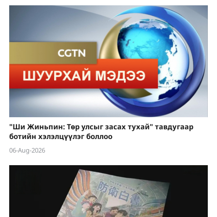
"Ши Жиньпин: Төр улсыг засах тухай" тавдугаар
ботийн хэлэлцүүлэг боллоо
06-Aug-2026