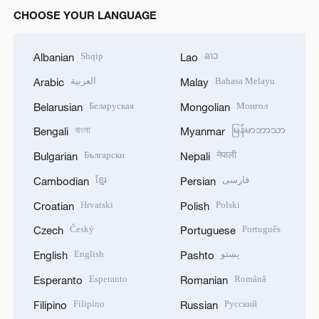
CHOOSE YOUR LANGUAGE
Shqip
ລາວ
Albanian
Lao
العربية
Bahasa Melayu
Arabic
Malay
Беларуская
Монгол
Belarusian
Mongolian
বাংলা
မြန်မာဘာသာ
Bengali
Myanmar
Български
नेपाली
Bulgarian
Nepali
ខ្មែរ
فارسی
Cambodian
Persian
Hrvatski
Polski
Croatian
Polish
Český
Português
Czech
Portuguese
English
پښتو
English
Pashto
Esperanto
Română
Esperanto
Romanian
Filipino
Русский
Filipino
Russian