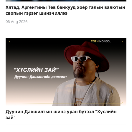
Хятад, Аргентины Төв банкууд хоёр талын валютын
свопын гэрээг шинэчиллээ
06-Aug-2026
Дуучин Давшилтын шинэ уран бүтээл "Хүслийн
зай"