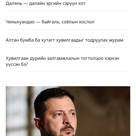
Далянь — далайн эргийн сэрүүн хот
Чиньхуандао — байгаль, соёлын хослол
Алтан бумба ба хутагт хувилгаадыг тодруулах журам
Хувилгаан дүрийн залгамжлалын тогтолцоо хэрхэн
үүссэн бэ?