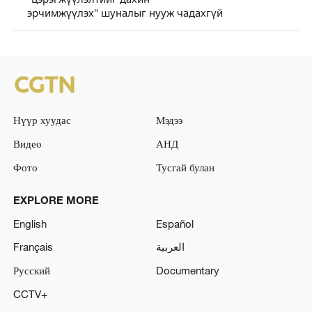
эрчимжүүлэх" шуналыг нууж чадахгүй
Нүүр хуудас
Мэдээ
Видео
АНД
Фото
Тусгай булан
EXPLORE MORE
English
Español
Français
العربية
Русский
Documentary
CCTV+