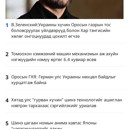
1
В.Зеленский:Украины хүчин Оросын газрын тос
боловсруулах үйлдвэрүүд болон Хар тэнгисийн
хөлөг онгоцнуудад цохилт өгчээ
2
Томоохон хэмжээний машин механизмын аж ахуйн
нэгжүүдийн нэмүү өртөг 6.4 хувиар өсөв
3
Оросын ГХЯ: Герман улс Украины нөхцөл байдлыг
хурцатгаж байна
4
Хятад улс "гурван хүчин" шинэ технологийг ашиглан
нэвтрэн тархахаас сэргийлэхийг уриалав
5
Шинэ цагаан номын анимэ хавтас Японы
"цэрэгжүүлэлтийг дахин