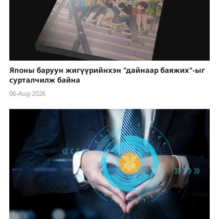
Японы баруун жигүүрийнхэн "дайнаар баяжих"-ыг
сурталчилж байна
06-Aug-2026