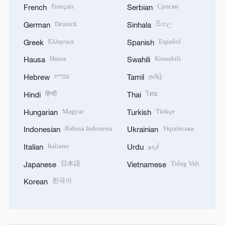
Français
Српски
French
Serbian
Deutsch
සිංහල
German
Sinhala
Ελληνικά
Español
Greek
Spanish
Hausa
Kiswahili
Hausa
Swahili
עברית
தமிழ்
Hebrew
Tamil
हिन्दी
ไทย
Hindi
Thai
Magyar
Türkçe
Hungarian
Turkish
Bahasa Indonesia
Українська
Indonesian
Ukrainian
Italiano
اردو
Italian
Urdu
日本語
Tiếng Việt
Japanese
Vietnamese
한국어
Korean