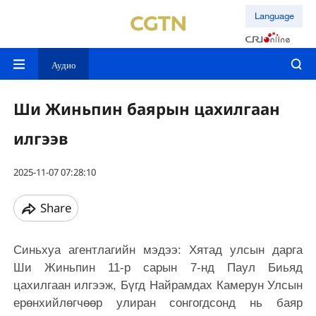
Language
Аудио
Ши Жиньпин баярын цахилгаан
илгээв
2025-11-07 07:28:10
Share
Синьхуа агентлагийн мэдээ: Хятад улсын дарга
Ши Жиньпин 11-р сарын 7-нд Паул Биьяд
цахилгаан илгээж, Бүгд Найрамдах Камерун Улсын
ерөнхийлөгчөөр улиран сонгогдсонд нь баяр