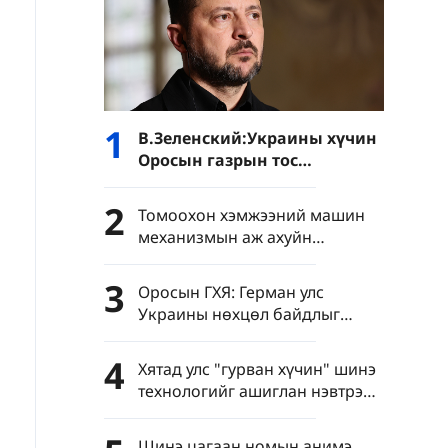
1
В.Зеленский:Украины хүчин
Оросын газрын тос
боловсруулах үйлдвэрүүд
болон Хар тэнгисийн хөлөг
2
Томоохон хэмжээний машин
онгоцнуудад цохилт өгчээ
механизмын аж ахуйн
нэгжүүдийн нэмүү өртөг 6.4
хувиар өсөв
3
Оросын ГХЯ: Герман улс
Украины нөхцөл байдлыг
хурцатгаж байна
4
Хятад улс "гурван хүчин" шинэ
технологийг ашиглан нэвтрэн
тархахаас сэргийлэхийг
уриалав
Шинэ цагаан номын анимэ