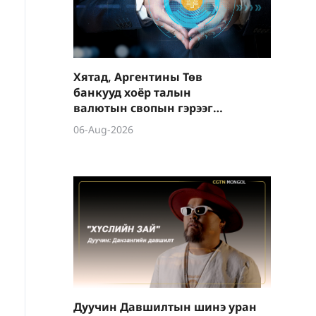
Хятад, Аргентины Төв
банкууд хоёр талын
валютын свопын гэрээг
шинэчиллээ
06-Aug-2026
Дуучин Давшилтын шинэ уран