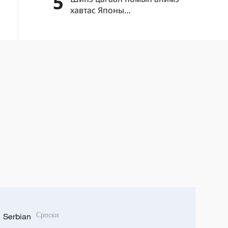
5
хавтас Японы
"цэрэгжүүлэлтийг дахин
эрчимжүүлэх" шуналыг нууж
чадахгүй
Serbian
Српски