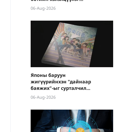
боллоо
06-Aug-2026
Японы баруун
жигүүрийнхэн "дайнаар
баяжих"-ыг сурталчилж
байна
06-Aug-2026