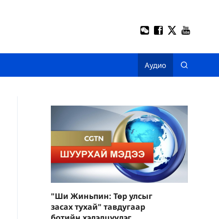
Аудио
"Ши Жиньпин: Төр улсыг
засах тухай" тавдугаар
ботийн хэлэлцүүлэг