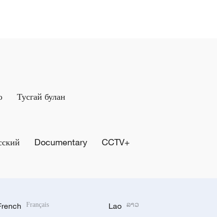
о
Тусгай булан
сский
Documentary
CCTV+
French
Français
Lao
ລາວ