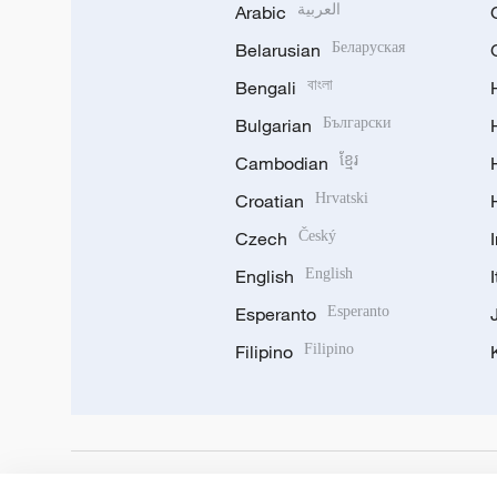
Arabic
العربية
Belarusian
Беларуская
Bengali
বাংলা
Bulgarian
Български
Cambodian
ខ្មែរ
Croatian
Hrvatski
Czech
Český
English
English
Esperanto
Esperanto
Filipino
Filipino