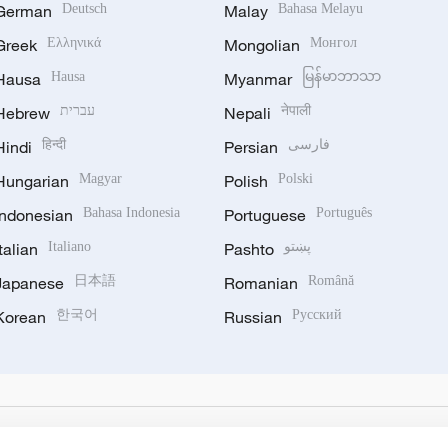
German
Deutsch
Malay
Bahasa Melayu
Greek
Ελληνικά
Mongolian
Монгол
Hausa
Hausa
Myanmar
မြန်မာဘာသာ
Hebrew
עברית
Nepali
नेपाली
Hindi
हिन्दी
Persian
فارسی
Hungarian
Magyar
Polish
Polski
Indonesian
Bahasa Indonesia
Portuguese
Português
Italian
Italiano
Pashto
پښتو
Japanese
日本語
Romanian
Română
Korean
한국어
Russian
Русский