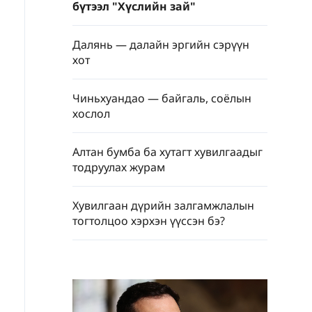
бүтээл "Хүслийн зай"
Далянь — далайн эргийн сэрүүн
хот
Чиньхуандао — байгаль, соёлын
хослол
Алтан бумба ба хутагт хувилгаадыг
тодруулах журам
Хувилгаан дүрийн залгамжлалын
тогтолцоо хэрхэн үүссэн бэ?