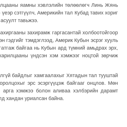
илцааны яамны хэвлэлийн төлөөлөгч Линь Жянь
 үеэр сэтгүүлч, Америкийн тал Кубад тавих хориг
 асуулт тавьжээ.
захиргааны захирамж гаргасантай холбоотойгоор
н гэдгийг тэмдэглээд, Америк Кубын эсрэг хууль
гатгаж байгаа нь Кубын ард түмний амьдрах эрх,
 харилцааны үндсэн хэм хэмжээг ноцтой зөрчиж
юулгүй байдлыг хамгаалахыг Хятадын тал тууштай
оролцохыг эрс эсэргүүцэж байгааг онцлов. Мөн
иг арга хэмжээ болон аливаа хэлбэрийн дарамт
лд хандан уриалсан байна.