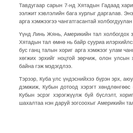
Тавдугаар сарын 7-нд Хятадын Гадаад хар
ээлжит хэвлэлийн бага хурлыг даргалав. Энэ
арга хэмжээгээ чангатгасантай холбогдуулан
Үүнд Линь Жянь, Америкийн тал холбогдох 
Хятадын тал өмнө нь байр сууриа илэрхийлсэ
бус ганц талын хориг арга хэмжээг улам чан
хөгжих эрхийг ноцтой зөрчиж, олон улсын
байна гэж мэдэгдлээ.
Тэрээр, Куба улс үндэснийхээ бүрэн эрх, а
дэмжиж, Кубын дотоод хэрэгт хөндлөнгөөс 
Кубын эсрэг хэрэгжүүлж буй бүслэлт, хор
шахалтаа нэн даруй зогсоохыг Америкийн та