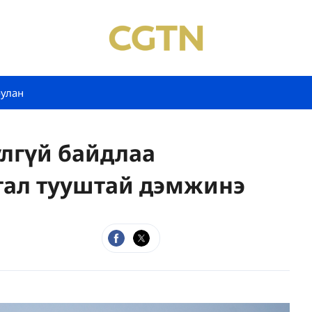
булан
улгүй байдлаа
тал тууштай дэмжинэ