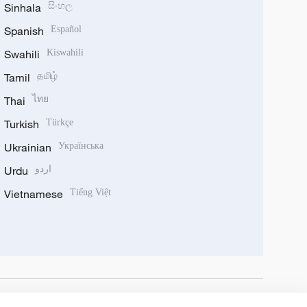
Sinhala
සිංහල
Spanish
Español
Swahili
Kiswahili
Tamil
தமிழ்
Thai
ไทย
Turkish
Türkçe
Ukrainian
Українська
Urdu
اردو
Vietnamese
Tiếng Việt