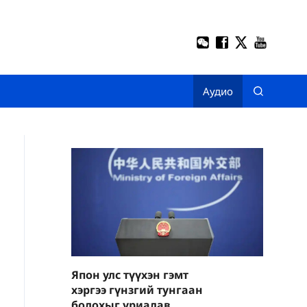
Аудио
Япон улс түүхэн гэмт
хэргээ гүнзгий тунгаан
бодохыг уриалав