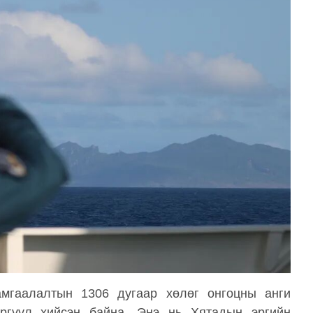
амгаалалтын 1306 дугаар хөлөг онгоцны анги
ргүүл хийсэн байна. Энэ нь Хятадын эргийн