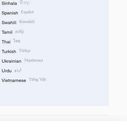
Sinhala
සිංහල
Spanish
Español
Swahili
Kiswahili
Tamil
தமிழ்
Thai
ไทย
Turkish
Türkçe
Ukrainian
Українська
Urdu
اردو
Vietnamese
Tiếng Việt