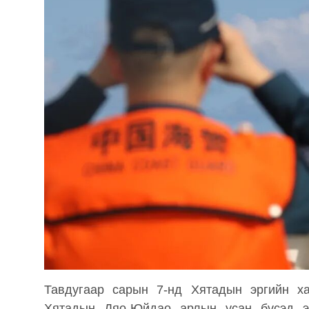
Тавдугаар сарын 7-нд Хятадын эргийн х
Хятадын Дяо-Юйдао арлын усан бүсэд э