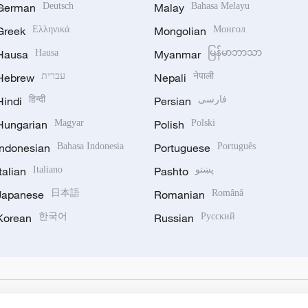
German
Deutsch
Malay
Bahasa Melayu
Greek
Ελληνικά
Mongolian
Монгол
Hausa
Hausa
Myanmar
မြန်မာဘာသာ
Hebrew
עברית
Nepali
नेपाली
Hindi
हिन्दी
Persian
فارسی
Hungarian
Magyar
Polish
Polski
Indonesian
Bahasa Indonesia
Portuguese
Português
Italian
Italiano
Pashto
پښتو
Japanese
日本語
Romanian
Română
Korean
한국어
Russian
Русский