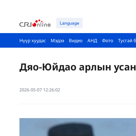
Language
Нүүр хуудас
Мэдээ
Видео
АНД
Фото
Тусгай 
Дяо-Юйдао арлын усан 
2026-05-07 12:26:02