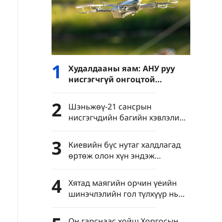
1
Худалдааны яам: АНУ руу
нисгэгчгүй онгоцтой
холбоотой давхар
хэрэглээний барааны
2
Шэньжөү-21 сансрын
экспортын хяналтыг
нисгэгчдийн багийн хэвлэлийн
чангатгана
бага хурал Бээжинд болов
3
Киевийн бүс нутаг халдлагад
өртөж олон хүн эндэж
шархдав
4
Хятад маягийн орчин үеийн
шинэчлэлийн гол түлхүүр нь
яагаад шинжлэх ухаан,
технологийн шинэчлэл вэ?
Он гарснаас хойш Хоргосын