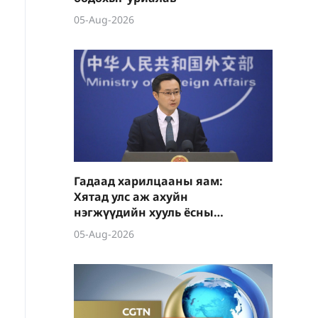
05-Aug-2026
Гадаад харилцааны яам:
Хятад улс аж ахуйн
нэгжүүдийн хууль ёсны
эрх ашгийг тууштай
05-Aug-2026
хамгаална