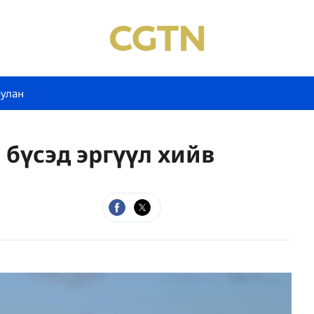
булан
бүсэд эргүүл хийв