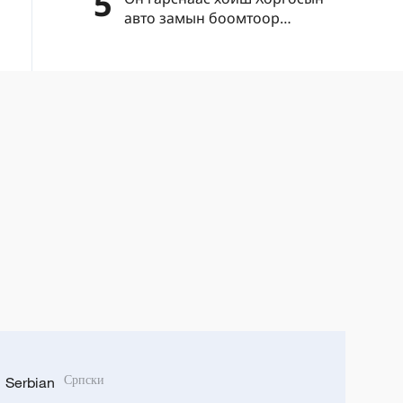
5
авто замын боомтоор
нэвтэрсэн зорчигчдын тоо нэг
сая давлаа
Serbian
Српски