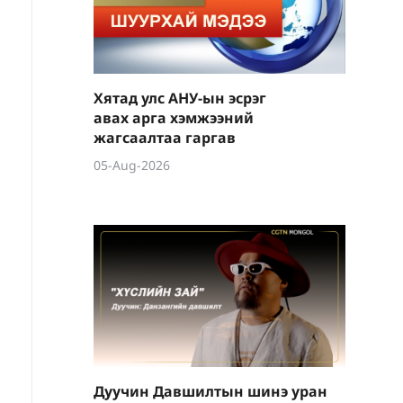
Хятад улс АНУ-ын эсрэг
авах арга хэмжээний
жагсаалтаа гаргав
05-Aug-2026
Дуучин Давшилтын шинэ уран