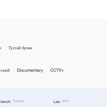
о
Тусгай булан
сский
Documentary
CCTV+
French
Français
Lao
ລາວ