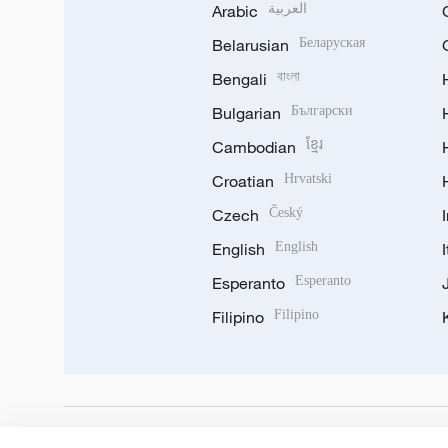
Arabic
العربية
Belarusian
Беларуская
Bengali
বাংলা
Bulgarian
Български
Cambodian
ខ្មែរ
Croatian
Hrvatski
Czech
Český
English
English
Esperanto
Esperanto
Filipino
Filipino