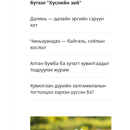
бүтээл "Хүслийн зай"
Далянь — далайн эргийн сэрүүн
хот
Чиньхуандао — байгаль, соёлын
хослол
Алтан бумба ба хутагт хувилгаадыг
тодруулах журам
Хувилгаан дүрийн залгамжлалын
тогтолцоо хэрхэн үүссэн бэ?