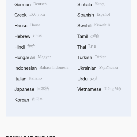
Deutsch
සිංහල
German
Sinhala
Ελληνικά
Español
Greek
Spanish
Hausa
Kiswahili
Hausa
Swahili
עברית
தமிழ்
Hebrew
Tamil
हिन्दी
ไทย
Hindi
Thai
Magyar
Türkçe
Hungarian
Turkish
Bahasa Indonesia
Українська
Indonesian
Ukrainian
Italiano
اردو
Italian
Urdu
日本語
Tiếng Việt
Japanese
Vietnamese
한국어
Korean