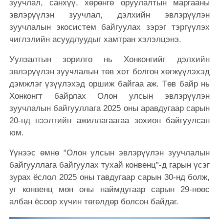
зуучлал, санхүү, хөрөнгө оруулалтын маргааны
эвлэрүүлэн зуучлал, дэлхийн эвлэрүүлэн
зуучлалын экосистем байгуулах зэрэг тэргүүлэх
чиглэлийн асуудлуудыг хамтран хэлэлцэнэ.
Уулзалтын зорилго нь Хонконгийг дэлхийн
эвлэрүүлэн зуучлалын төв хот болгон хөгжүүлэхэд
дэмжлэг үзүүлэхэд оршиж байгаа аж. Төв байр нь
Хонконгт байрлах Олон улсын эвлэрүүлэн
зуучлалын байгууллага 2025 оны аравдугаар сарын
20-нд нээлтийн ажиллагаагаа зохион байгуулсан
юм.
Үүнээс өмнө “Олон улсын эвлэрүүлэн зуучлалын
байгууллага байгуулах тухай конвенц”-д гарын үсэг
зурах ёслол 2025 оны тавдугаар сарын 30-нд болж,
уг конвенц мөн оны наймдугаар сарын 29-нөөс
албан ёсоор хүчин төгөлдөр болсон байдаг.