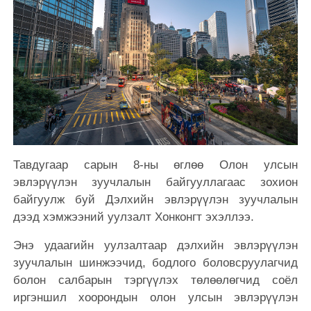
Тавдугаар сарын 8-ны өглөө Олон улсын
эвлэрүүлэн зуучлалын байгууллагаас зохион
байгуулж буй Дэлхийн эвлэрүүлэн зуучлалын
дээд хэмжээний уулзалт Хонконгт эхэллээ.
Энэ удаагийн уулзалтаар дэлхийн эвлэрүүлэн
зуучлалын шинжээчид, бодлого боловсруулагчид
болон салбарын тэргүүлэх төлөөлөгчид соёл
иргэншил хоорондын олон улсын эвлэрүүлэн