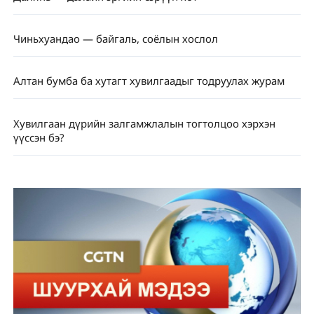
Чиньхуандао — байгаль, соёлын хослол
Алтан бумба ба хутагт хувилгаадыг тодруулах журам
Хувилгаан дүрийн залгамжлалын тогтолцоо хэрхэн
үүссэн бэ?