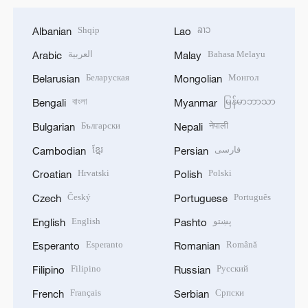
Shqip
ລາວ
Albanian
Lao
العربية
Bahasa Melayu
Arabic
Malay
Беларуская
Монгол
Belarusian
Mongolian
বাংলা
မြန်မာဘာသာ
Bengali
Myanmar
Български
नेपाली
Bulgarian
Nepali
ខ្មែរ
فارسی
Cambodian
Persian
Hrvatski
Polski
Croatian
Polish
Český
Português
Czech
Portuguese
English
پښتو
English
Pashto
Esperanto
Română
Esperanto
Romanian
Filipino
Русский
Filipino
Russian
Français
Српски
French
Serbian