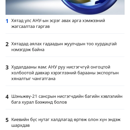
1
Хятад улс АНУ-ын эсрэг авах арга хэмжээний
жагсаалтаа гаргав
2
Хятадад аялах гадаадын жуулчдын тоо хурдацтай
нэмэгдэж байна
3
Худалдааны яам: АНУ руу нисгэгчгүй онгоцтой
холбоотой давхар хэрэглээний барааны экспортын
хяналтыг чангатгана
4
Шэньжөү-21 сансрын нисгэгчдийн багийн хэвлэлийн
бага хурал Бээжинд болов
5
Киевийн бүс нутаг халдлагад өртөж олон хүн эндэж
шархдав