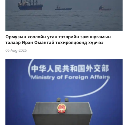
Ормузын хоолойн усан тээврийн зам шугамын
талаар Иран Омантай тохиролцоонд хүрчээ
06-Aug-2026