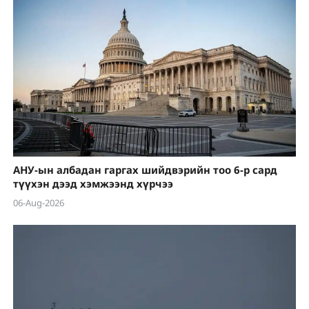
АНУ-ын албадан гаргах шийдвэрийн тоо 6-р сард
түүхэн дээд хэмжээнд хүрчээ
06-Aug-2026