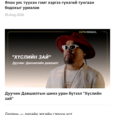
Япон улс түүхэн гэмт хэргээ гүнзгий тунгаан
бодохыг уриалав
05-Aug-2026
Дуучин Давшилтын шинэ уран бүтээл "Хүслийн
зай"
Далянь — далайн эргийн сэрүүн хот