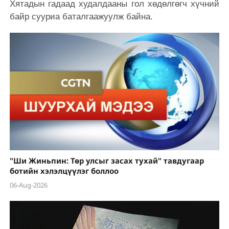
Хятадын гадаад худалдааны гол хөдөлгөгч хүчний
байр сууриа баталгаажуулж байна.
"Ши Жиньпин: Төр улсыг засах тухай" тавдугаар
ботийн хэлэлцүүлэг боллоо
06-Aug-2026