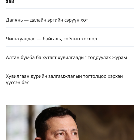
зай"
Далянь — далайн эргийн сэрүүн хот
Чиньхуандао — байгаль, соёлын хослол
Алтан бумба ба хутагт хувилгаадыг тодруулах журам
Хувилгаан дүрийн залгамжлалын тогтолцоо хэрхэн
үүссэн бэ?