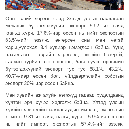
Оны эхний дөрвөн сард Хятад улсын цахилгаан
механик бүтээгдэхүүний экспорт 5.92 их наяд
юаньд хүрч, 17.6%-иар өссөн нь нийт экспортын
63.5%-ийг эзэлж, өнгөрсөн оны мөн үетэй
харьцуулахад 3.4 хувиар нэмэгдсэн байна. Үүнд
цахилгаан тээврийн хэрэгсэл, литийн батерей,
салхин турбин зэрэг ногоон, бага нүүрстөрөгчийн
бүтээгдэхүүний экспорт тус тус 68.1%, 43.2%,
40.7%-иар өссөн бол, үйлдвэрлэлийн роботын
экспорт 30%-иар өссөн байна.
Мөн хувийн аж ахуйн нэгжүүд гадаад худалдаанд
хүчтэй эрч хүчээ хадгалж байна. Хятад улсын
хувийн хэвшлийн компаниудын импорт, экспортын
хэмжээ 9.31 их наяд юаньд хүрч, 15.9%-иар өссөн
нь нийт импорт, экспортын 57.4%-ийг эзэлж,