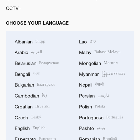
CCTV+
CHOOSE YOUR LANGUAGE
Shqip
ລາວ
Albanian
Lao
العربية
Bahasa Melayu
Arabic
Malay
Беларуская
Монгол
Belarusian
Mongolian
বাংলা
မြန်မာဘာသာ
Bengali
Myanmar
Български
नेपाली
Bulgarian
Nepali
ខ្មែរ
فارسی
Cambodian
Persian
Hrvatski
Polski
Croatian
Polish
Český
Português
Czech
Portuguese
English
پښتو
English
Pashto
Esperanto
Română
Esperanto
Romanian