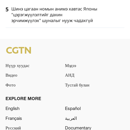
5
Шинэ цагаан номын анимэ хавтас Японы
"цэрэгжүүлэлтийг дахин
эрчимжүүлэх" шуналыг нууж чадахгүй
Нүүр хуудас
Мэдээ
Видео
АНД
Фото
Тусгай булан
EXPLORE MORE
English
Español
Français
العربية
Русский
Documentary