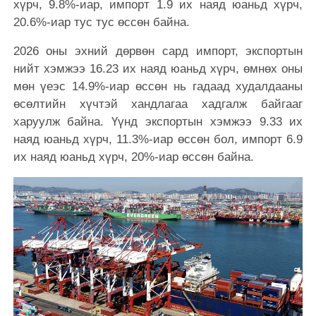
хүрч, 9.8%-иар, импорт 1.9 их наяд юаньд хүрч,
20.6%-иар тус тус өссөн байна.
2026 оны эхний дөрвөн сард импорт, экспортын
нийт хэмжээ 16.23 их наяд юаньд хүрч, өмнөх оны
мөн үеэс 14.9%-иар өссөн нь гадаад худалдааны
өсөлтийн хүчтэй хандлагаа хадгалж байгааг
харуулж байна. Үүнд экспортын хэмжээ 9.33 их
наяд юаньд хүрч, 11.3%-иар өссөн бол, импорт 6.9
их наяд юаньд хүрч, 20%-иар өссөн байна.