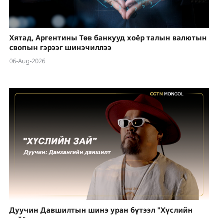
Хятад, Аргентины Төв банкууд хоёр талын валютын
свопын гэрээг шинэчиллээ
06-Aug-2026
Дуучин Давшилтын шинэ уран бүтээл "Хүслийн