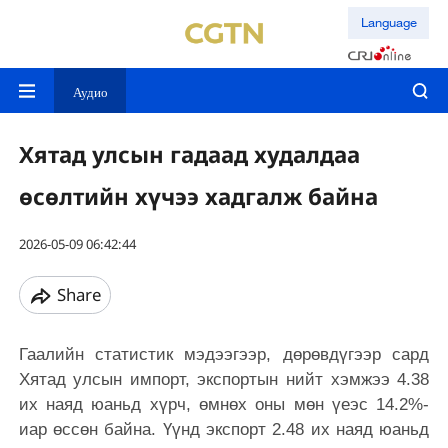
Language
Аудио
Хятад улсын гадаад худалдаа
өсөлтийн хүчээ хадгалж байна
2026-05-09 06:42:44
Share
Гаалийн статистик мэдээгээр, дөрөвдүгээр сард
Хятад улсын импорт, экспортын нийт хэмжээ 4.38
их наяд юаньд хүрч, өмнөх оны мөн үеэс 14.2%-
иар өссөн байна. Үүнд экспорт 2.48 их наяд юаньд