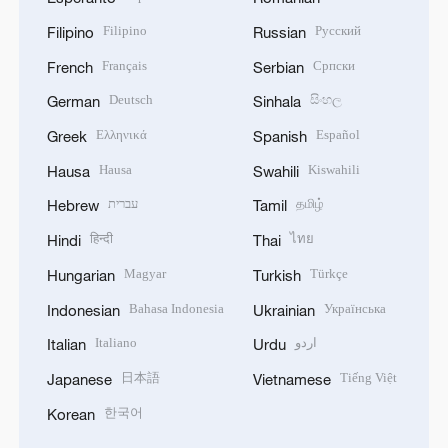
Filipino
Русский
Filipino
Russian
Français
Српски
French
Serbian
Deutsch
සිංහල
German
Sinhala
Ελληνικά
Español
Greek
Spanish
Hausa
Kiswahili
Hausa
Swahili
עברית
தமிழ்
Hebrew
Tamil
हिन्दी
ไทย
Hindi
Thai
Magyar
Türkçe
Hungarian
Turkish
Bahasa Indonesia
Українська
Indonesian
Ukrainian
Italiano
اردو
Italian
Urdu
日本語
Tiếng Việt
Japanese
Vietnamese
한국어
Korean