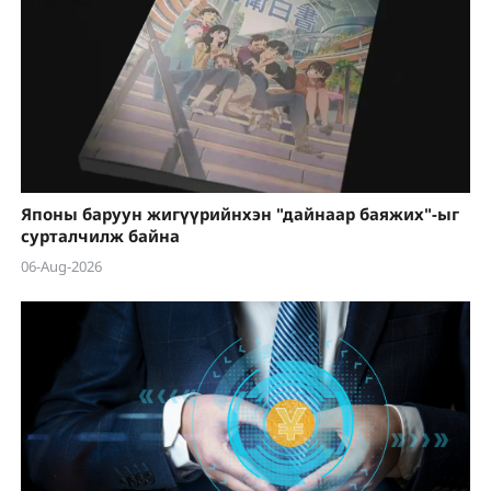
Японы баруун жигүүрийнхэн "дайнаар баяжих"-ыг
сурталчилж байна
06-Aug-2026