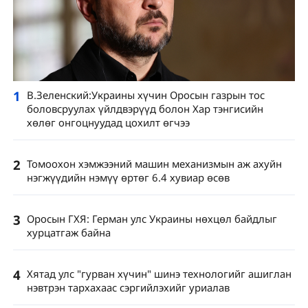
1
В.Зеленский:Украины хүчин Оросын газрын тос
боловсруулах үйлдвэрүүд болон Хар тэнгисийн
хөлөг онгоцнуудад цохилт өгчээ
2
Томоохон хэмжээний машин механизмын аж ахуйн
нэгжүүдийн нэмүү өртөг 6.4 хувиар өсөв
3
Оросын ГХЯ: Герман улс Украины нөхцөл байдлыг
хурцатгаж байна
4
Хятад улс "гурван хүчин" шинэ технологийг ашиглан
нэвтрэн тархахаас сэргийлэхийг уриалав