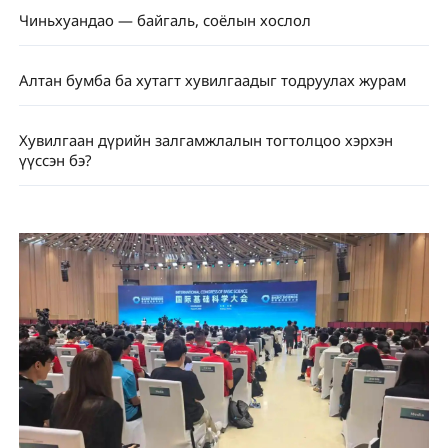
Чиньхуандао — байгаль, соёлын хослол
Алтан бумба ба хутагт хувилгаадыг тодруулах журам
Хувилгаан дүрийн залгамжлалын тогтолцоо хэрхэн
үүссэн бэ?