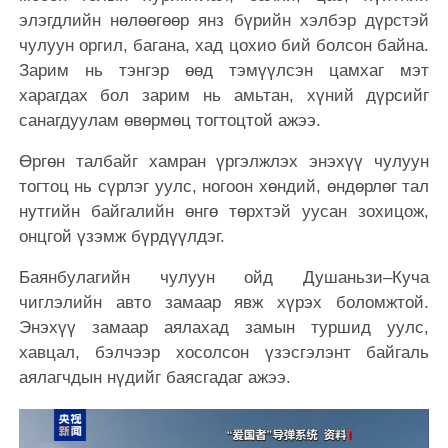
элэгдлийн нөлөөгөөр янз бүрийн хэлбэр дүрстэй
чулуун оргил, багана, хад цохио бий болсон байна.
Зарим нь тэнгэр өөд тэмүүлсэн цамхаг мэт
харагдах бол зарим нь амьтан, хүний дүрсийг
санагдуулам өвөрмөц тогтоцтой ажээ.
Өргөн талбайг хамран үргэлжлэх энэхүү чулуун
тогтоц нь сүрлэг уулс, ногоон хөндий, өндөрлөг тал
нутгийн байгалийн өнгө төрхтэй уусан зохицож,
онцгой үзэмж бүрдүүлдэг.
Баянбулагийн чулуун ойд Душаньзи–Куча
чиглэлийн авто замаар явж хүрэх боломжтой.
Энэхүү замаар аялахад замын туршид уулс,
хавцал, бэлчээр хосолсон үзэсгэлэнт байгаль
аялагчдын нүдийг баясгадаг ажээ.