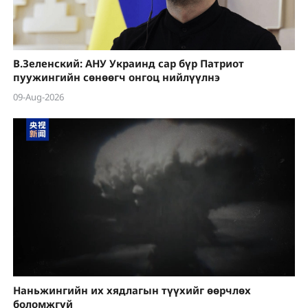
В.Зеленский: АНУ Украинд сар бүр Патриот
пуужингийн сөнөөгч онгоц нийлүүлнэ
09-Aug-2026
Наньжингийн их хядлагын түүхийг өөрчлөх
боломжгүй