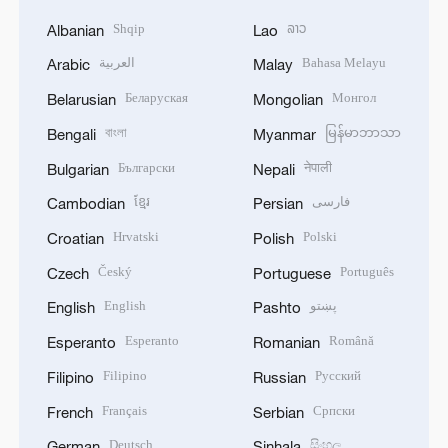
Shqip
ລາວ
Albanian
Lao
العربية
Bahasa Melayu
Arabic
Malay
Беларуская
Монгол
Belarusian
Mongolian
বাংলা
မြန်မာဘာသာ
Bengali
Myanmar
Български
नेपाली
Bulgarian
Nepali
ខ្មែរ
فارسی
Cambodian
Persian
Hrvatski
Polski
Croatian
Polish
Český
Português
Czech
Portuguese
English
پښتو
English
Pashto
Esperanto
Română
Esperanto
Romanian
Filipino
Русский
Filipino
Russian
Français
Српски
French
Serbian
Deutsch
සිංහල
German
Sinhala