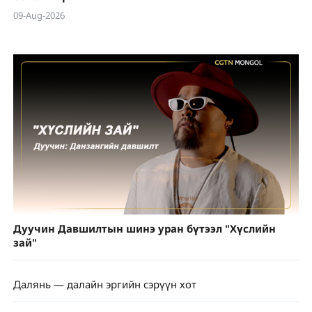
09-Aug-2026
Дуучин Давшилтын шинэ уран бүтээл "Хүслийн
зай"
Далянь — далайн эргийн сэрүүн хот