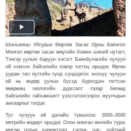
Play
Шиньжяны Уйгурын Өөртөө Засах Орны Баянгол
Video
Монгол өөртөө засах жөүгийн Хэжин шяний нутагт,
Тэнгэр уулын баруун хэсэгт Баянбулагийн чулуун
ой хэмээх байгалийн ховор тогтоц оршдог. Өргөн
уудам тал нутгийн гүнд сүндэрлэх энэхүү чулуун
ой нь өндөр уулын бүсэд бүрэлдэн тогтсон
өвөрмөц геологийн дурсгалт газар бөгөөд
байгалийн гайхамшигт үзэсгэлэнгээрээ жуулчдын
анхаарлыг татдаг.
Тус чулуун ой далайн түвшнээс 3000–3500
метрийн өндөрт оршдог. Олон мянган жилийн турш
мөсөн голын хуримтлал, салхи, цас, хүйтний