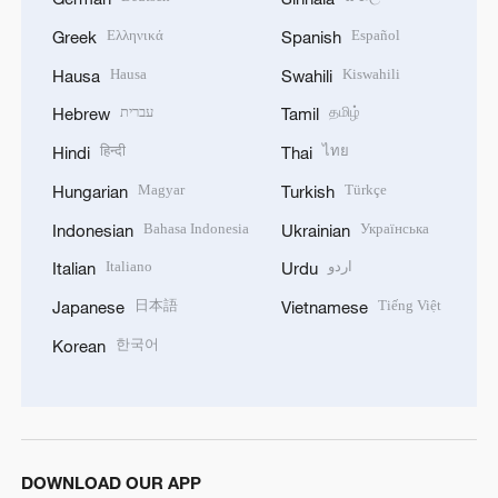
Ελληνικά
Español
Greek
Spanish
Hausa
Kiswahili
Hausa
Swahili
עברית
தமிழ்
Hebrew
Tamil
हिन्दी
ไทย
Hindi
Thai
Magyar
Türkçe
Hungarian
Turkish
Bahasa Indonesia
Українська
Indonesian
Ukrainian
Italiano
اردو
Italian
Urdu
日本語
Tiếng Việt
Japanese
Vietnamese
한국어
Korean
DOWNLOAD OUR APP