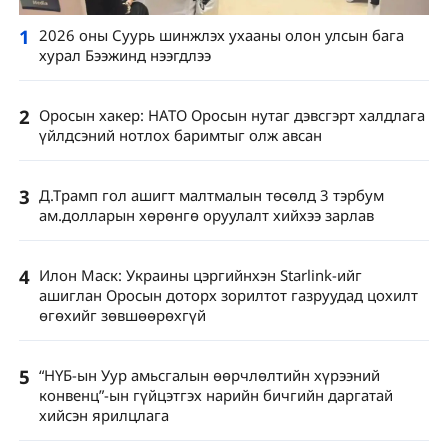
1
2026 оны Суурь шинжлэх ухааны олон улсын бага
хурал Бээжинд нээгдлээ
2
Оросын хакер: НАТО Оросын нутаг дэвсгэрт халдлага
үйлдсэний нотлох баримтыг олж авсан
3
Д.Трамп гол ашигт малтмалын төсөлд 3 тэрбум
ам.долларын хөрөнгө оруулалт хийхээ зарлав
4
Илон Маск: Украины цэргийнхэн Starlink-ийг
ашиглан Оросын доторх зорилтот газруудад цохилт
өгөхийг зөвшөөрөхгүй
5
“НҮБ-ын Уур амьсгалын өөрчлөлтийн хүрээний
конвенц”-ын гүйцэтгэх нарийн бичгийн даргатай
хийсэн ярилцлага