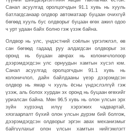
Санал асуулгад оролцогчдын 91.1 хувь нь хууль
батлагдсанаар олдвор автоматаар буцаан очихгүй
бөгөөд хууль бус олдворыг буцаан өгөх ажил одоо
ч урт удаан байх болно гэж үзэж байна.
Олдвор нь улс, үндэстний соёлын үргэлжлэл, өв
сан бөгөөд гадаад руу алдагдсан олдворыг эх
оронд нь буцаан авчрах нь колоничлолоор
дээрэмдэгдсэн улс орнуудын хамтын хүсэл юм.
Санал асуулгад оролцогчдын 91.1 хувь нь
колоничлол, дайн байлдааны үеэр дээрэмдсэн
олдвор нь ямар ч хууль ёсны үндэслэлгүй гэж
үзэж, аль болох хурдан эх оронд нь буцаан өгөхийг
уриалсан байна. Мөн 96.5 хувь нь олон улсын эрх
зүйн хүрээнд илүү хэрэгжих чадвартай,
хязгаарлалт бүхий олон улсын дүрэм бий болгож,
дээрэмдэгдсэн олдворыг эргэн авах механизмыг
байгуулахыг олон улсын хамтын нийгэмлэгт