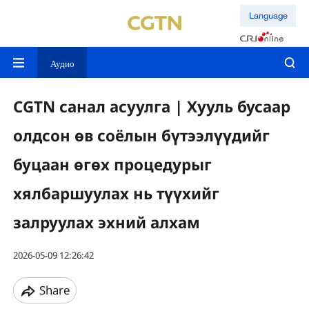
Language
Аудио
CGTN санал асуулга | Хууль бусаар
олдсон өв соёлын бүтээлүүдийг
буцаан өгөх процедурыг
хялбаршуулах нь түүхийг
залруулах эхний алхам
2026-05-09 12:26:42
Share