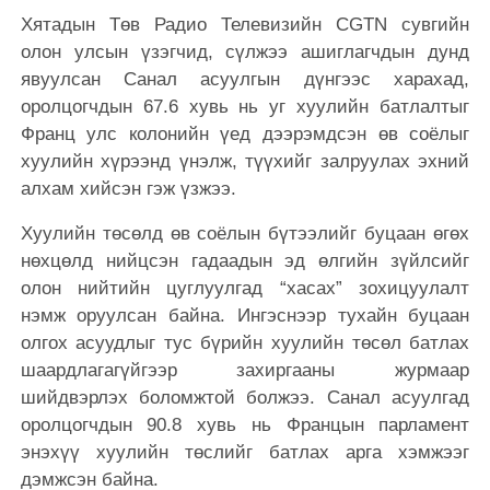
Хятадын Төв Радио Телевизийн CGTN сувгийн
олон улсын үзэгчид, сүлжээ ашиглагчдын дунд
явуулсан Санал асуулгын дүнгээс харахад,
оролцогчдын 67.6 хувь нь уг хуулийн батлалтыг
Франц улс колонийн үед дээрэмдсэн өв соёлыг
хуулийн хүрээнд үнэлж, түүхийг залруулах эхний
алхам хийсэн гэж үзжээ.
Хуулийн төсөлд өв соёлын бүтээлийг буцаан өгөх
нөхцөлд нийцсэн гадаадын эд өлгийн зүйлсийг
олон нийтийн цуглуулгад “хасах” зохицуулалт
нэмж оруулсан байна. Ингэснээр тухайн буцаан
олгох асуудлыг тус бүрийн хуулийн төсөл батлах
шаардлагагүйгээр захиргааны журмаар
шийдвэрлэх боломжтой болжээ. Санал асуулгад
оролцогчдын 90.8 хувь нь Францын парламент
энэхүү хуулийн төслийг батлах арга хэмжээг
дэмжсэн байна.