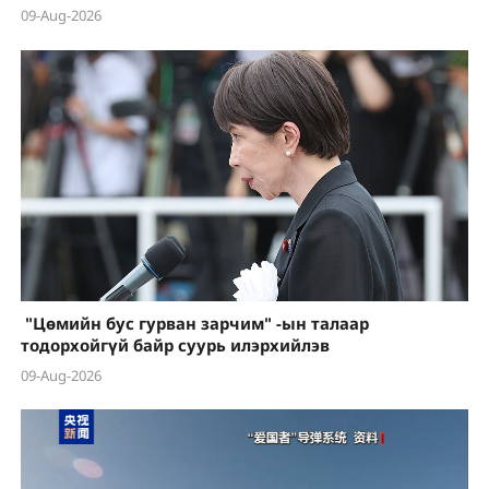
09-Aug-2026
"Цөмийн бус гурван зарчим" -ын талаар
тодорхойгүй байр суурь илэрхийлэв
09-Aug-2026