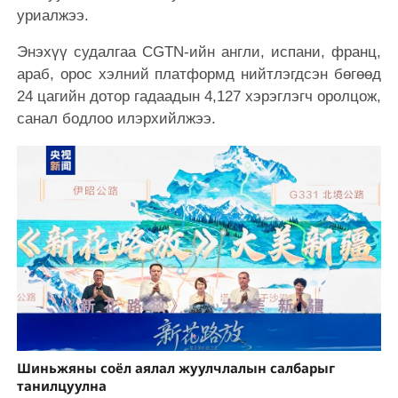
уриалжээ.
Энэхүү судалгаа CGTN-ийн англи, испани, франц,
араб, орос хэлний платформд нийтлэгдсэн бөгөөд
24 цагийн дотор гадаадын 4,127 хэрэглэгч оролцож,
санал бодлоо илэрхийлжээ.
Шиньжяны соёл аялал жуулчлалын салбарыг
танилцуулна