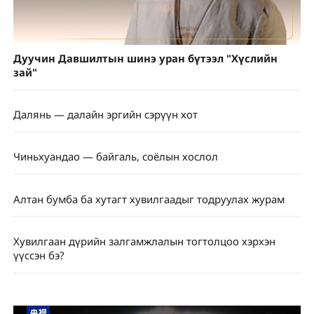
Дуучин Давшилтын шинэ уран бүтээл "Хүслийн
зай"
Далянь — далайн эргийн сэрүүн хот
Чиньхуандао — байгаль, соёлын хослол
Алтан бумба ба хутагт хувилгаадыг тодруулах журам
Хувилгаан дүрийн залгамжлалын тогтолцоо хэрхэн
үүссэн бэ?