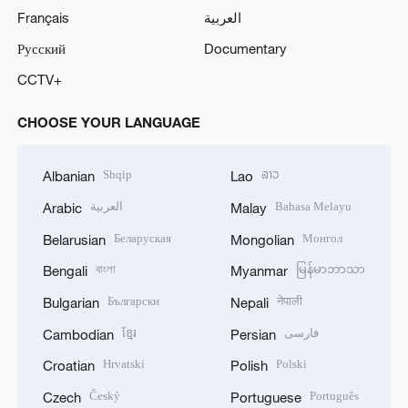
Français
العربية
Русский
Documentary
CCTV+
CHOOSE YOUR LANGUAGE
Shqip
ລາວ
Albanian
Lao
العربية
Bahasa Melayu
Arabic
Malay
Беларуская
Монгол
Belarusian
Mongolian
বাংলা
မြန်မာဘာသာ
Bengali
Myanmar
Български
नेपाली
Bulgarian
Nepali
ខ្មែរ
فارسی
Cambodian
Persian
Hrvatski
Polski
Croatian
Polish
Český
Português
Czech
Portuguese