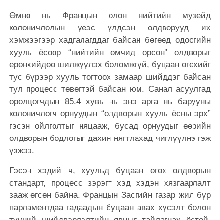
Өмнө нь Францын олон нийтийн музейд
колоничлолын үеэс үлдсэн олдворууд их
хэмжээгээр хадгалагддаг байсан бөгөөд одоогийн
хууль ёсоор “нийтийн өмчид орсон” олдворыг
ерөнхийдөө шилжүүлэх боломжгүй, буцаан өгөхийг
тус бүрээр хууль тогтоох замаар шийддэг байсан
тул процесс төвөгтэй байсан юм. Санал асуулгад
оролцогчдын 85.4 хувь нь энэ арга нь барууны
колоничлогч орнуудын “олдворын хууль ёсны эрх”
гэсэн ойлголтыг няцааж, бусад орнуудыг өөрийн
олдворын бодлогыг дахин нягтлахад чиглүүлнэ гэж
үзжээ.
Гэсэн хэдий ч, хуульд буцаан өгөх олдворын
стандарт, процесс зэрэгт хэд хэдэн хязгаарлалт
зааж өгсөн байна. Францын Засгийн газар жил бүр
парламентдаа гадаадын буцаан авах хүсэлт болон
түүний шийдвэрлэлтийн явцыг тайлагнах ёстой.