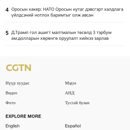
4
Оросын хакер: НАТО Оросын нутаг дэвсгэрт халдлага
үйлдсэний нотлох баримтыг олж авсан
5
Д.Трамп гол ашигт малтмалын төсөлд 3 тэрбум
ам.долларын хөрөнгө оруулалт хийхээ зарлав
Нүүр хуудас
Мэдээ
Видео
АНД
Фото
Тусгай булан
EXPLORE MORE
English
Español