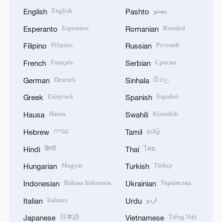
English
پښتو
English
Pashto
Esperanto
Română
Esperanto
Romanian
Filipino
Русский
Filipino
Russian
Français
Српски
French
Serbian
Deutsch
සිංහල
German
Sinhala
Ελληνικά
Español
Greek
Spanish
Hausa
Kiswahili
Hausa
Swahili
עברית
தமிழ்
Hebrew
Tamil
हिन्दी
ไทย
Hindi
Thai
Magyar
Türkçe
Hungarian
Turkish
Bahasa Indonesia
Українська
Indonesian
Ukrainian
Italiano
اردو
Italian
Urdu
日本語
Tiếng Việt
Japanese
Vietnamese