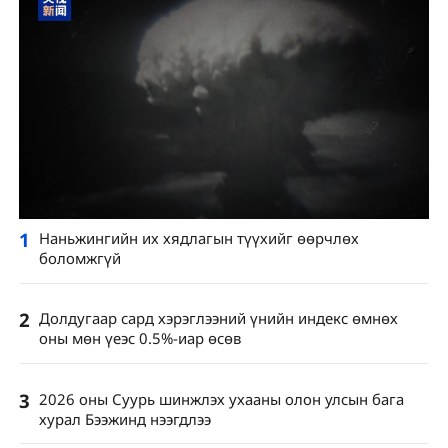
1
Наньжингийн их хядлагын түүхийг өөрчлөх
боломжгүй
2
Долдугаар сард хэрэглээний үнийн индекс өмнөх
оны мөн үеэс 0.5%-иар өсөв
3
2026 оны Суурь шинжлэх ухааны олон улсын бага
хурал Бээжинд нээгдлээ