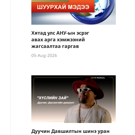
Хятад улс АНУ-ын эсрэг
авах арга хэмжээний
жагсаалтаа гаргав
05-Aug-2026
Дуучин Давшилтын шинэ уран