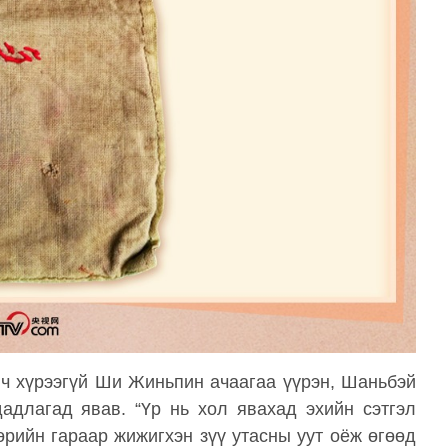
с ч хүрээгүй Ши Жиньпин ачаагаа үүрэн, Шаньбэй
адлагад явав. “Үр нь хол явахад эхийн сэтгэл
өрийн гараар жижигхэн зүү утасны уут оёж өгөөд