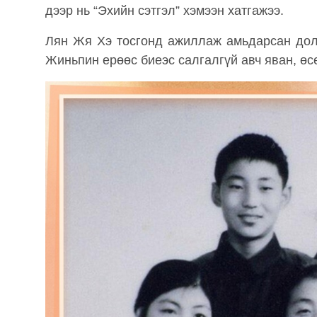
дээр нь “Эхийн сэтгэл” хэмээн хатгажээ.
Лян Жя Хэ тосгонд ажиллаж амьдарсан дол
Жиньпин ерөөс биеэс салгалгүй авч яван, өс