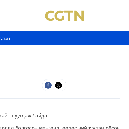
булан
хайр нуугдаж байдаг.
зардал болгосон мөнгөнд, өөдөс нийлүүлэн оёсон