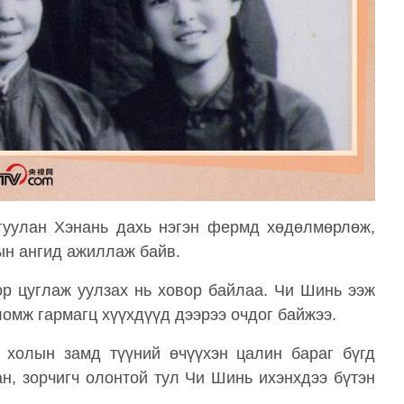
гуулан Хэнань дахь нэгэн фермд хөдөлмөрлөж,
ын ангид ажиллаж байв.
дор цуглаж уулзах нь ховор байлаа. Чи Шинь ээж
ломж гармагц хүүхдүүд дээрээ очдог байжээ.
холын замд түүний өчүүхэн цалин бараг бүгд
аан, зорчигч олонтой тул Чи Шинь ихэнхдээ бүтэн