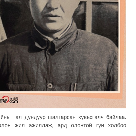
айны гал дундуур шалгарсан хувьсгалч байлаа.
 олон жил ажиллаж, ард олонтой гүн холбоо