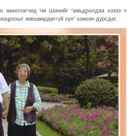
 ажиллагчид Чи Шинийг “амьдралдаа хэзээ ч
 хоцрохыг зөвшөөрдөггүй хүн” хэмээн дурсдаг.