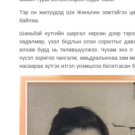
Тэр он жилүүдэд Ши Жиньпин ээжтэйгээ цөө
байлаа.
Шаньбэй нутгийн шаргал хөрсөн дээр тэрээ
хөдөлмөр, үзэл бодлын олон сорилтыг дава
алхам бүрд нь төлөвшүүлжээ. Чухам энэ л 
хүсэл зоригоо чангалж, амьдралынхаа зам мө
насаараа зүтгэх итгэл үнэмшлээ бататгасан б