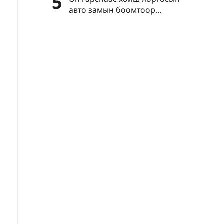
5
авто замын боомтоор
нэвтэрсэн зорчигчдын тоо нэг
сая давлаа