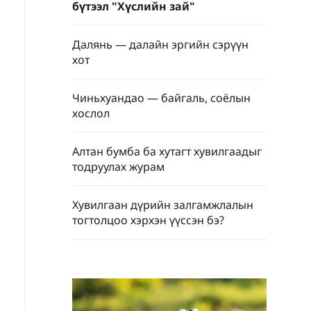
бүтээл "Хүслийн зай"
Далянь — далайн эргийн сэрүүн
хот
Чиньхуандао — байгаль, соёлын
хослол
Алтан бумба ба хутагт хувилгаадыг
тодруулах журам
Хувилгаан дүрийн залгамжлалын
тогтолцоо хэрхэн үүссэн бэ?