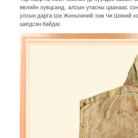
өвлийн хувцсанд, алсын утасны цаанаас сон
улсын дарга Ши Жиньпиний ээж Чи Шиний хай
шигдсэн байдаг.