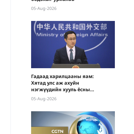
05-Aug-2026
Гадаад харилцааны яам:
Хятад улс аж ахуйн
нэгжүүдийн хууль ёсны
эрх ашгийг тууштай
05-Aug-2026
хамгаална