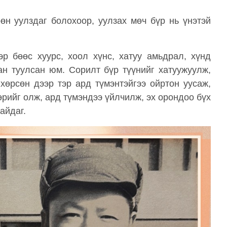
н уулздаг болохоор, уулзах мөч бүр нь үнэтэй
р бөөс хуурс, хоол хүнс, хатуу амьдрал, хүнд
н туулсан юм. Сорилт бүр түүнийг хатуужуулж,
хөрсөн дээр тэр ард түмэнтэйгээ ойртон уусаж,
рийг олж, ард түмэндээ үйлчилж, эх орондоо бүх
айдаг.