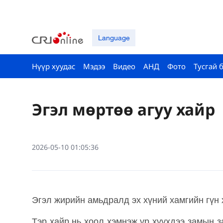
Language
Нүүр хуудас
Мэдээ
Видео
АНД
Фото
Тусгай 
Эгэл мөртөө агуу хайр
2026-05-10 01:05:36
Эгэл жирийн амьдралд эх хүний хамгийн гүн 
Тэр хайр нь хоол хэмнэж үр хүүхдээ замын 