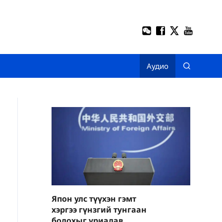
Аудио
Япон улс түүхэн гэмт
хэргээ гүнзгий тунгаан
бодохыг уриалав