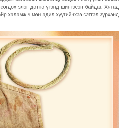
согдох элэг дотно үгэнд шингэсэн байдаг. Хятад
р халамж ч мөн адил хүүгийнхээ сэтгэл зүрхэнд