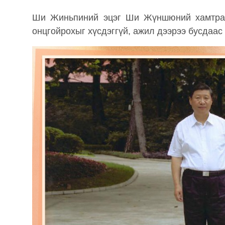
Ши Жиньпиний эцэг Ши Жүншюний хамтран
онцгойрохыг хүсдэггүй, ажил дээрээ бусдаас