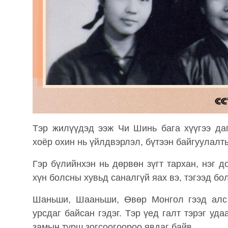
Тэр жилүүдэд ээж Чи Шинь бага хүүгээ да
хоёр охин нь үйлдвэрлэл, бүтээн байгуулалт
Гэр бүлийнхэн нь дөрвөн зүгт тархан, нэг 
хүн болсны хувьд саналгүй яах вэ, тэгээд бо
Шаньши, Шааньши, Өвөр Монгол гээд алс 
урсдаг байсан гэдэг. Тэр үед галт тэрэг уд
замын турш зогсоогоороо явдаг байв.