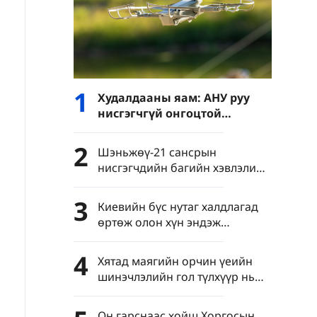
1
Худалдааны яам: АНУ руу
нисгэгчгүй онгоцтой
холбоотой давхар
хэрэглээний барааны
2
Шэньжөү-21 сансрын
экспортын хяналтыг
нисгэгчдийн багийн хэвлэлийн
чангатгана
бага хурал Бээжинд болов
3
Киевийн бүс нутаг халдлагад
өртөж олон хүн эндэж
шархдав
4
Хятад маягийн орчин үеийн
шинэчлэлийн гол түлхүүр нь
яагаад шинжлэх ухаан,
технологийн шинэчлэл вэ?
Он гарснаас хойш Хоргосын