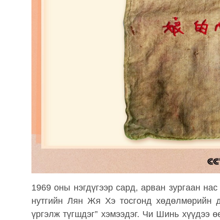
1969 оны нэгдүгээр сард, арван зургаан на
нутгийн Лян Жя Хэ тосгонд хөдөлмөрийн д
үргэлж түгшдэг” хэмээдэг. Чи Шинь хүүдээ ө