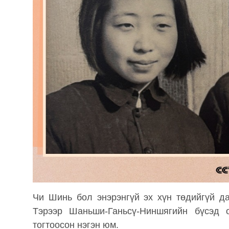
Чи Шинь бол энэрэнгүй эх хүн төдийгүй д
Тэрээр Шаньши-Ганьсү-Ниншягийн бүсэд
тогтоосон нэгэн юм.