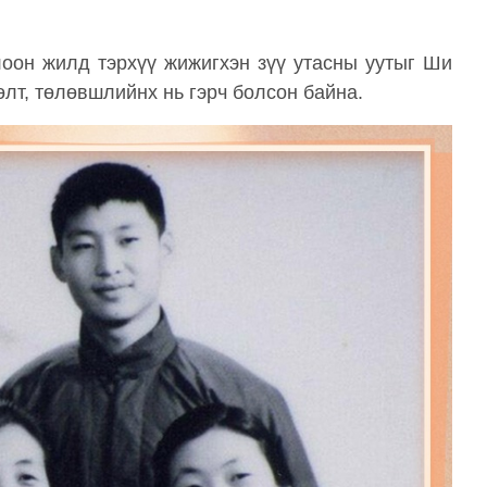
оон жилд тэрхүү жижигхэн зүү утасны уутыг Ши
өлт, төлөвшлийнх нь гэрч болсон байна.