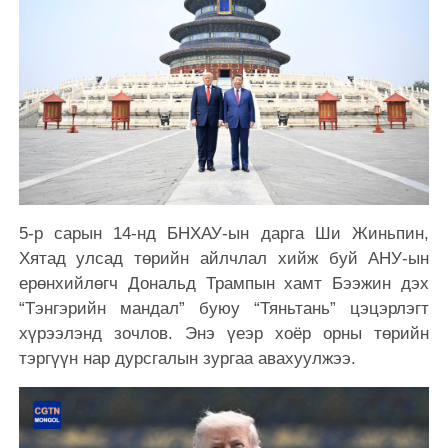
5-р сарын 14-нд БНХАУ-ын дарга Ши Жиньпин,
Хятад улсад төрийн айлчлал хийж буй АНУ-ын
ерөнхийлөгч Дональд Трампын хамт Бээжин дэх
“Тэнгэрийн мандал” буюу “Тяньтань” цэцэрлэгт
хүрээлэнд зочлов. Энэ үеэр хоёр орны төрийн
тэргүүн нар дурсгалын зургаа авахуулжээ.