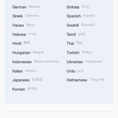
Deutsch
සිංහල
German
Sinhala
Ελληνικά
Español
Greek
Spanish
Hausa
Kiswahili
Hausa
Swahili
עברית
தமிழ்
Hebrew
Tamil
हिन्दी
ไทย
Hindi
Thai
Magyar
Türkçe
Hungarian
Turkish
Bahasa Indonesia
Українська
Indonesian
Ukrainian
Italiano
اردو
Italian
Urdu
日本語
Tiếng Việt
Japanese
Vietnamese
한국어
Korean