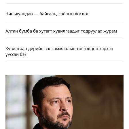
Чиньхуандао — байгаль, соёлын хослол
Алтан бумба ба хутагт хувилгаадыг тодруулах журам
Хувилгаан дүрийн залгамжлалын тогтолцоо хэрхэн
үүссэн бэ?