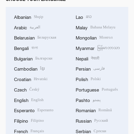
Shqip
ລາວ
Albanian
Lao
العربية
Bahasa Melayu
Arabic
Malay
Беларуская
Монгол
Belarusian
Mongolian
বাংলা
မြန်မာဘာသာ
Bengali
Myanmar
Български
नेपाली
Bulgarian
Nepali
ខ្មែរ
فارسی
Cambodian
Persian
Hrvatski
Polski
Croatian
Polish
Český
Português
Czech
Portuguese
English
پښتو
English
Pashto
Esperanto
Română
Esperanto
Romanian
Filipino
Русский
Filipino
Russian
Français
Српски
French
Serbian