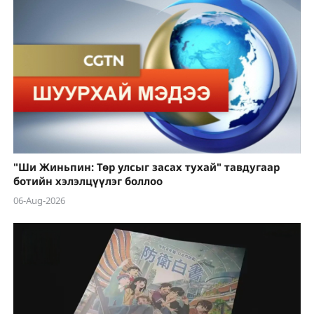
"Ши Жиньпин: Төр улсыг засах тухай" тавдугаар
ботийн хэлэлцүүлэг боллоо
06-Aug-2026