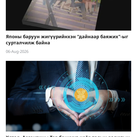
Японы баруун жигүүрийнхэн "дайнаар баяжих"-ыг
сурталчилж байна
06-Aug-2026