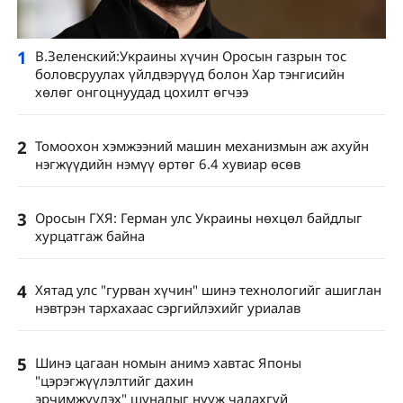
1
В.Зеленский:Украины хүчин Оросын газрын тос
боловсруулах үйлдвэрүүд болон Хар тэнгисийн
хөлөг онгоцнуудад цохилт өгчээ
2
Томоохон хэмжээний машин механизмын аж ахуйн
нэгжүүдийн нэмүү өртөг 6.4 хувиар өсөв
3
Оросын ГХЯ: Герман улс Украины нөхцөл байдлыг
хурцатгаж байна
4
Хятад улс "гурван хүчин" шинэ технологийг ашиглан
нэвтрэн тархахаас сэргийлэхийг уриалав
5
Шинэ цагаан номын анимэ хавтас Японы
"цэрэгжүүлэлтийг дахин
эрчимжүүлэх" шуналыг нууж чадахгүй