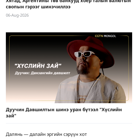
Хятад, Аргентины Төв банкууд хоёр талын валютын
свопын гэрээг шинэчиллээ
06-Aug-2026
Дуучин Давшилтын шинэ уран бүтээл "Хүслийн
зай"
Далянь — далайн эргийн сэрүүн хот