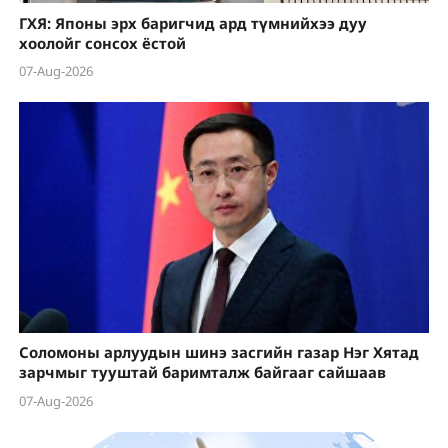
ГХЯ: Японы эрх баригчид ард түмнийхээ дуу
хоолойг сонсох ёстой
07-Aug-2026
Соломоны арлуудын шинэ засгийн газар Нэг Хятад
зарчмыг тууштай баримталж байгааг сайшаав
07-Aug-2026