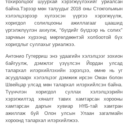
тохиролцоог шуурхай хэрэгжүүлэхийг уриалсан
байна.Тэрээр мөн талуудыг 2018 оны Стокгольмын
хэлэлцээрээр хүлээсэн үүргээ хэрэгжүүлж,
хоригдол солилцооны ажиллагааг цаашид
үргэлжлүүлэн ахиулж, “бүгдийг бүгдээр нь солих”
зарчмын хүрээнд мөргөлдөөнтэй холбоотой бүх
хоригдлыг суллахыг уриалжээ.
Антонио Гутерриш энэ удаагийн хэлэлцээг зохион
байгуулж, дэмжлэг үзүүлсэн Йордан улсад
талархал илэрхийлэхийн зэрэгцээ, өмнө нь уг
асуудлаарх хэлэлцээг дэмжиж ирсэн Оман болон
Швейцар улсад мөн талархал илэрхийлсэн байна.
Түүнчлэн хоригдол суллах хэлэлцээрийн
хэрэгжилтэд хяналт тавих хамтарсан хорооны
хамтарсан даргын хувиар НҮБ-тай хамтран
ажиллаж буй Олон улсын Улаан загалмайн
хороонд талархал илэрхийлжээ.