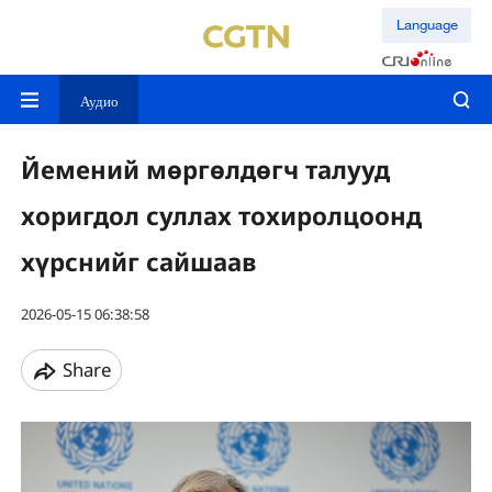
Language
Аудио
Йемений мөргөлдөгч талууд
хоригдол суллах тохиролцоонд
хүрснийг сайшаав
2026-05-15 06:38:58
Share