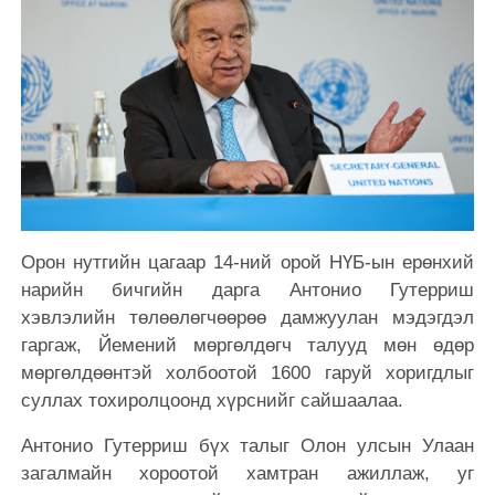
Орон нутгийн цагаар 14-ний орой НҮБ-ын ерөнхий
нарийн бичгийн дарга Антонио Гутерриш
хэвлэлийн төлөөлөгчөөрөө дамжуулан мэдэгдэл
гаргаж, Йемений мөргөлдөгч талууд мөн өдөр
мөргөлдөөнтэй холбоотой 1600 гаруй хоригдлыг
суллах тохиролцоонд хүрснийг сайшаалаа.
Антонио Гутерриш бүх талыг Олон улсын Улаан
загалмайн хороотой хамтран ажиллаж, уг