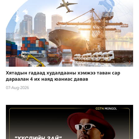
Хятадын гадаад худалдааны хэмжээ таван сар
дараалан 4 их наяд юаниас давав
07-Aug-2026