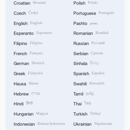
Hrvatski
Polski
Croatian
Polish
Český
Português
Czech
Portuguese
English
پښتو
English
Pashto
Esperanto
Română
Esperanto
Romanian
Filipino
Русский
Filipino
Russian
Français
Српски
French
Serbian
Deutsch
සිංහල
German
Sinhala
Ελληνικά
Español
Greek
Spanish
Hausa
Kiswahili
Hausa
Swahili
עברית
தமிழ்
Hebrew
Tamil
हिन्दी
ไทย
Hindi
Thai
Magyar
Türkçe
Hungarian
Turkish
Bahasa Indonesia
Українська
Indonesian
Ukrainian