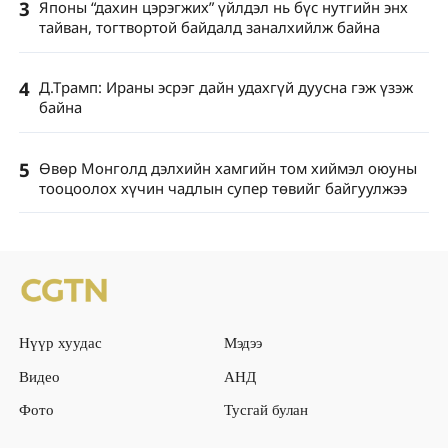
3
Японы “дахин цэрэгжих” үйлдэл нь бүс нутгийн энх
тайван, тогтвортой байдалд заналхийлж байна
4
Д.Трамп: Ираны эсрэг дайн удахгүй дуусна гэж үзэж
байна
5
Өвөр Монголд дэлхийн хамгийн том хиймэл оюуны
тооцоолох хүчин чадлын супер төвийг байгуулжээ
Нүүр хуудас
Мэдээ
Видео
АНД
Фото
Тусгай булан