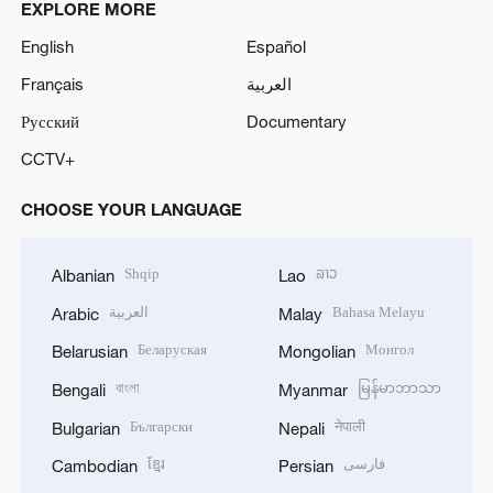
EXPLORE MORE
English
Español
Français
العربية
Русский
Documentary
CCTV+
CHOOSE YOUR LANGUAGE
Shqip
ລາວ
Albanian
Lao
العربية
Bahasa Melayu
Arabic
Malay
Беларуская
Монгол
Belarusian
Mongolian
বাংলা
မြန်မာဘာသာ
Bengali
Myanmar
Български
नेपाली
Bulgarian
Nepali
ខ្មែរ
فارسی
Cambodian
Persian