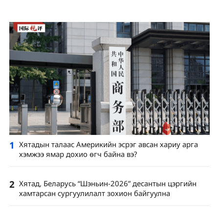
1
Хятадын талаас Америкийн эсрэг авсан хариу арга
хэмжээ ямар дохио өгч байна вэ?
2
Хятад, Беларусь “Шэньин-2026” десантын цэргийн
хамтарсан сургуулилалт зохион байгуулна