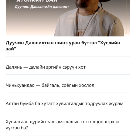
Дуучин Давшилтын шинэ уран бүтээл "Хүслийн
зай"
Далянь — далайн эргийн сэрүүн хот
Чиньхуандао — байгаль, соёлын хослол
Алтан бумба ба хутагт хувилгаадыг тодруулах журам
Хувилгаан дүрийн залгамжлалын тогтолцоо хэрхэн
үүссэн бэ?