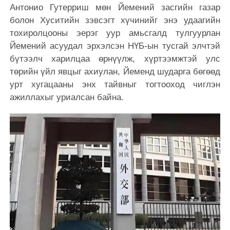
Антонио Гутерриш мөн Йемений засгийн газар
болон Хуситийн зэвсэгт хүчинийг энэ удаагийн
тохиролцооны эерэг уур амьсгалд тулгуурлан
Йемений асуудал эрхэлсэн НҮБ-ын тусгай элчтэй
бүтээлч харилцаа өрнүүлж, хүртээмжтэй улс
төрийн үйл явцыг ахиулан, Йеменд шударга бөгөөд
урт хугацааны энх тайвныг тогтооход чиглэн
ажиллахыг уриалсан байна.