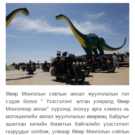
Өвөр Монголын соёлын аялал жуулчлалын гол
сэдэв болох " Үзэсгэлэнт алтан улиралд Өвөр
Монголоор аялах" хүрээнд энэхүү арга хэмжээ нь
мотоциклийн аялал жуулчлалын өвөрмөц байдлыг
ашиглан хилийн боомтын байгалийн үзэсгэлэнт
газруудыг холбож, улмаар Өвөр Монголын соёлын