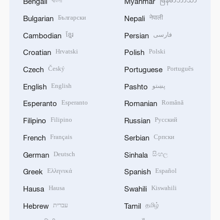
বাংলা
မြန်မာဘာသာ
Bengali
Myanmar
Български
नेपाली
Bulgarian
Nepali
ខ្មែរ
فارسی
Cambodian
Persian
Hrvatski
Polski
Croatian
Polish
Český
Português
Czech
Portuguese
English
پښتو
English
Pashto
Esperanto
Română
Esperanto
Romanian
Filipino
Русский
Filipino
Russian
Français
Српски
French
Serbian
Deutsch
සිංහල
German
Sinhala
Ελληνικά
Español
Greek
Spanish
Hausa
Kiswahili
Hausa
Swahili
עברית
தமிழ்
Hebrew
Tamil