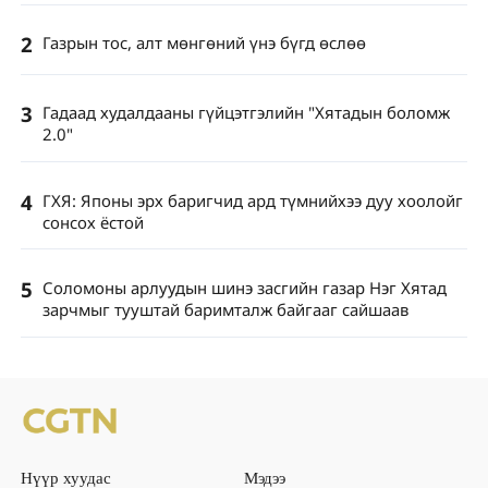
2
Газрын тос, алт мөнгөний үнэ бүгд өслөө
3
Гадаад худалдааны гүйцэтгэлийн "Хятадын боломж
2.0"
4
ГХЯ: Японы эрх баригчид ард түмнийхээ дуу хоолойг
сонсох ёстой
5
Соломоны арлуудын шинэ засгийн газар Нэг Хятад
зарчмыг тууштай баримталж байгааг сайшаав
Нүүр хуудас
Мэдээ