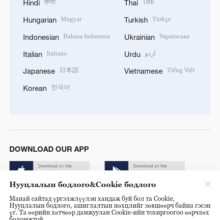
हिन्दी
ไทย
Hindi
Thai
Magyar
Türkçe
Hungarian
Turkish
Bahasa Indonesia
Українська
Indonesian
Ukrainian
Italiano
اردو
Italian
Urdu
日本語
Tiếng Việt
Japanese
Vietnamese
한국어
Korean
DOWNLOAD OUR APP
Нууцлалын бодлого&Cookie бодлого
Манай сайтад үргэлжлүүлэн хандаж буй бол та Cookie,
Нууцлалын бодлого, ашиглалтын нөхцлийг зөвшөөрч байна гэсэн
үг. Та өөрийн хөтчөөр дамжуулан Cookie-ийн тохиргоогоо өөрчлөх
боломжтой.