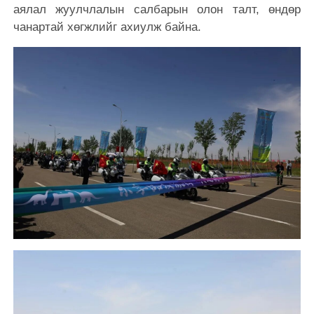
аялал жуулчлалын салбарын олон талт, өндөр
чанартай хөгжлийг ахиулж байна.