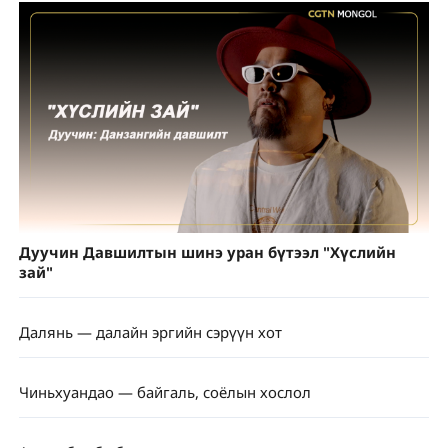
Дуучин Давшилтын шинэ уран бүтээл "Хүслийн
зай"
Далянь — далайн эргийн сэрүүн хот
Чиньхуандао — байгаль, соёлын хослол