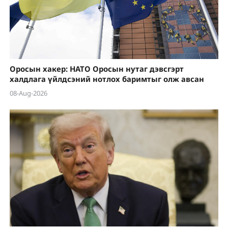
Оросын хакер: НАТО Оросын нутаг дэвсгэрт
халдлага үйлдсэний нотлох баримтыг олж авсан
08-Aug-2026