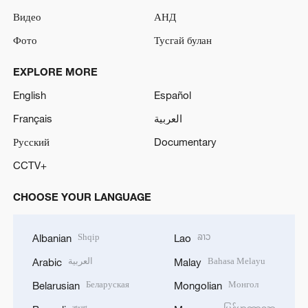
Видео
АНД
Фото
Тусгай булан
EXPLORE MORE
English
Español
Français
العربية
Русский
Documentary
CCTV+
CHOOSE YOUR LANGUAGE
Shqip
ລາວ
Albanian
Lao
العربية
Bahasa Melayu
Arabic
Malay
Беларуская
Монгол
Belarusian
Mongolian