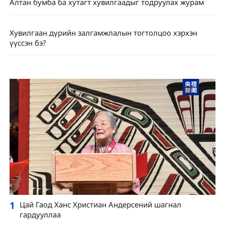
Алтан бумба ба хутагт хувилгаадыг тодруулах журам
Хувилгаан дүрийн залгамжлалын тогтолцоо хэрхэн
үүссэн бэ?
1
Цай Гаод Ханс Христиан Андерсений шагнал
гардууллаа