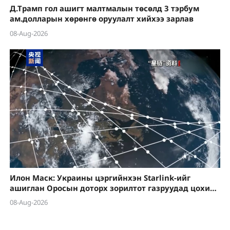
Д.Трамп гол ашигт малтмалын төсөлд 3 тэрбум
ам.долларын хөрөнгө оруулалт хийхээ зарлав
08-Aug-2026
Илон Маск: Украины цэргийнхэн Starlink-ийг
ашиглан Оросын доторх зорилтот газруудад цохилт
өгөхийг зөвшөөрөхгүй
08-Aug-2026