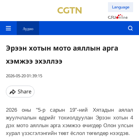
Language
Аудио
Эрээн хотын мото аяллын арга
хэмжээ эхэллээ
2026-05-20 01:39:15
Share
2026 оны "5-р сарын 19”-ний Хятадын аялал
жуулчлалын өдрийг тохиолдуулан Эрээн хотын 4
дэх мото аяллын арга хэмжээ өчигдөр Олон улсын
хурал үзэсгэлэнгийн төвт ёслол төгөлдөр нээгдэв.