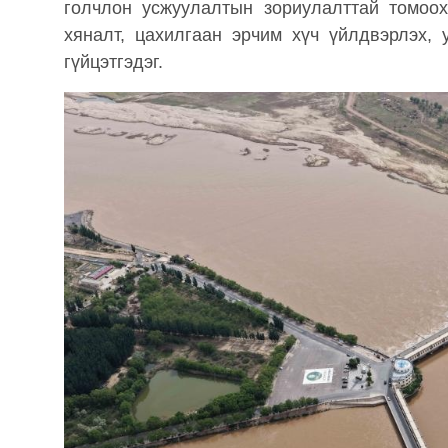
голчлон усжуулалтын зориулалттай томоо
хяналт, цахилгаан эрчим хүч үйлдвэрлэх, 
гүйцэтгэдэг.