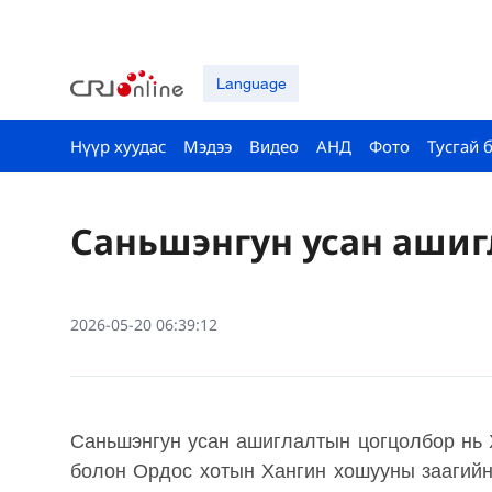
Language
Нүүр хуудас
Мэдээ
Видео
АНД
Фото
Тусгай 
Саньшэнгун усан ашиг
2026-05-20 06:39:12
Саньшэнгун усан ашиглалтын цогцолбор нь
болон Ордос хотын Хангин хошууны заагийн