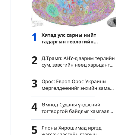
1
Хятад улс сарны нийт
гадаргын геологийн
шинэчилсэн зураг
боловсруулжээ
2
Д.Трамп: АНУ-д зарим төрлийн
сум, зэвсгийн нөөц харьцангуй
хомс байна
3
Орос: Европ Орос-Украины
мөргөлдөөнийг энхийн замаар
шийдвэрлэхийг хүсвэл зэвсэг
нийлүүлэхээ зогсоох ёстой
4
Өмнөд Суданы үндэсний
тогтвортой байдлыг хамгаалах
ёстой гэж Хятадын тал онцлон
тэмдэглэв
5
Японы Хирошимад иргэд
жагсаж засгийн газрын