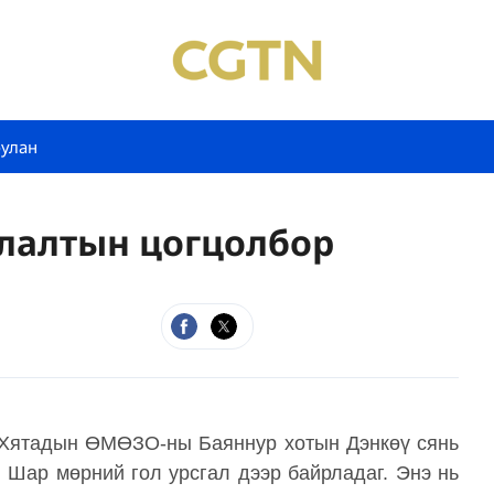
булан
лалтын цогцолбор
 Хятадын ӨМӨЗО-ны Баяннур хотын Дэнкөү сянь
 Шар мөрний гол урсгал дээр байрладаг. Энэ нь