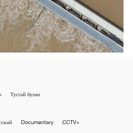
о
Тусгай булан
сский
Documentary
CCTV+