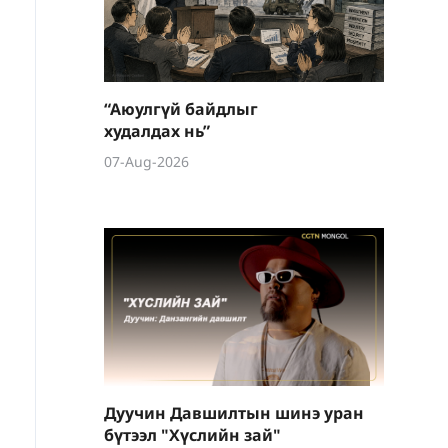
“Аюулгүй байдлыг
худалдах нь”
07-Aug-2026
Дуучин Давшилтын шинэ уран
бүтээл "Хүслийн зай"