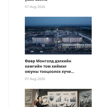
07-Aug-2026
Өвөр Монголд дэлхийн
хамгийн том хиймэл
оюуны тооцоолох хүчин
чадлын супер төвийг
07-Aug-2026
байгуулжээ