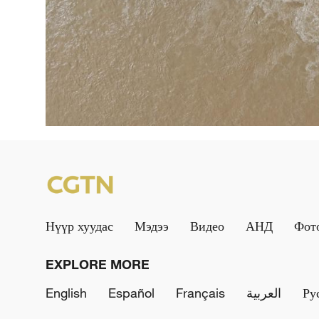
Нүүр хуудас
Мэдээ
Видео
АНД
Фот
EXPLORE MORE
English
Español
Français
العربية
Ру