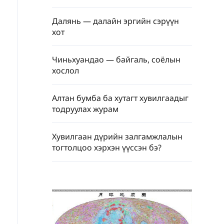
Далянь — далайн эргийн сэрүүн
хот
Чиньхуандао — байгаль, соёлын
хослол
Алтан бумба ба хутагт хувилгаадыг
тодруулах журам
Хувилгаан дүрийн залгамжлалын
тогтолцоо хэрхэн үүссэн бэ?