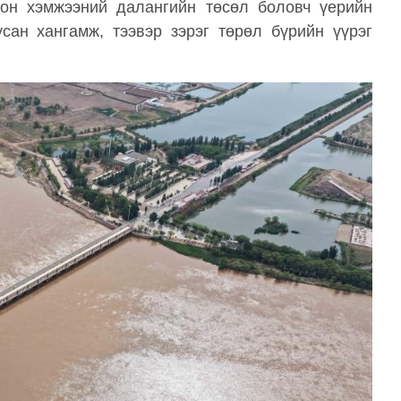
хон хэмжээний далангийн төсөл боловч үерийн
усан хангамж, тээвэр зэрэг төрөл бүрийн үүрэг