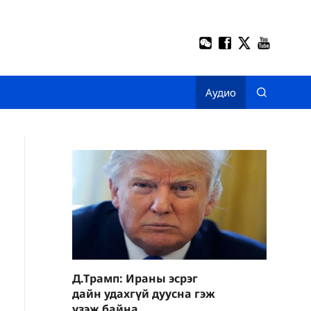
Аудио
Д.Трамп: Ираны эсрэг
дайн удахгүй дуусна гэж
үзэж байна