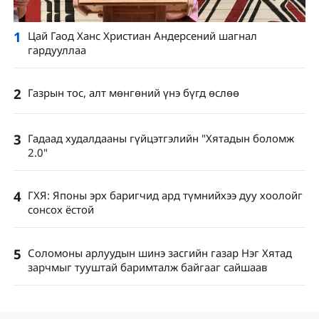
1
Цай Гаод Ханс Христиан Андерсений шагнал
гардууллаа
2
Газрын тос, алт мөнгөний үнэ бүгд өслөө
3
Гадаад худалдааны гүйцэтгэлийн "Хятадын боломж
2.0"
4
ГХЯ: Японы эрх баригчид ард түмнийхээ дуу хоолойг
сонсох ёстой
5
Соломоны арлуудын шинэ засгийн газар Нэг Хятад
зарчмыг тууштай баримталж байгааг сайшаав