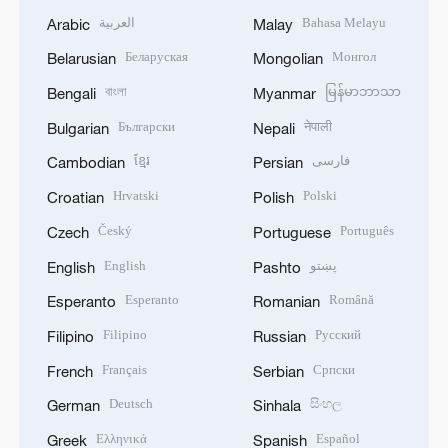
العربية
Bahasa Melayu
Arabic
Malay
Беларуская
Монгол
Belarusian
Mongolian
বাংলা
မြန်မာဘာသာ
Bengali
Myanmar
Български
नेपाली
Bulgarian
Nepali
ខ្មែរ
فارسی
Cambodian
Persian
Hrvatski
Polski
Croatian
Polish
Český
Português
Czech
Portuguese
English
پښتو
English
Pashto
Esperanto
Română
Esperanto
Romanian
Filipino
Русский
Filipino
Russian
Français
Српски
French
Serbian
Deutsch
සිංහල
German
Sinhala
Ελληνικά
Español
Greek
Spanish