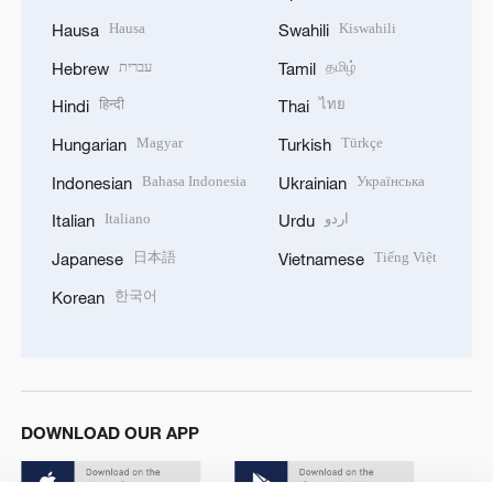
Hausa
Kiswahili
Hausa
Swahili
עברית
தமிழ்
Hebrew
Tamil
हिन्दी
ไทย
Hindi
Thai
Magyar
Türkçe
Hungarian
Turkish
Bahasa Indonesia
Українська
Indonesian
Ukrainian
Italiano
اردو
Italian
Urdu
日本語
Tiếng Việt
Japanese
Vietnamese
한국어
Korean
DOWNLOAD OUR APP