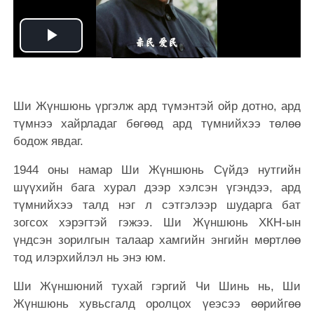
Play
Video
Ши Жүншюнь үргэлж ард түмэнтэй ойр дотно, ард
түмнээ хайрладаг бөгөөд ард түмнийхээ төлөө
бодож явдаг.
1944 оны намар Ши Жүншюнь Сүйдэ нутгийн
шүүхийн бага хурал дээр хэлсэн үгэндээ, ард
түмнийхээ талд нэг л сэтгэлээр шударга бат
зогсох хэрэгтэй гэжээ. Ши Жүншюнь ХКН-ын
үндсэн зорилгын талаар хамгийн энгийн мөртлөө
тод илэрхийлэл нь энэ юм.
Ши Жүншюний тухай гэргий Чи Шинь нь, Ши
Жүншюнь хувьсгалд оролцох үеэсээ өөрийгөө