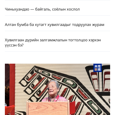
Чиньхуандао — байгаль, соёлын хослол
Алтан бумба ба хутагт хувилгаадыг тодруулах журам
Хувилгаан дүрийн залгамжлалын тогтолцоо хэрхэн
үүссэн бэ?