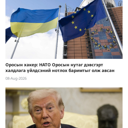
Оросын хакер: НАТО Оросын нутаг дэвсгэрт
халдлага үйлдсэний нотлох баримтыг олж авсан
08-Aug-2026