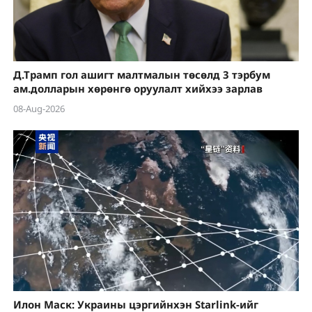
Д.Трамп гол ашигт малтмалын төсөлд 3 тэрбум
ам.долларын хөрөнгө оруулалт хийхээ зарлав
08-Aug-2026
Илон Маск: Украины цэргийнхэн Starlink-ийг