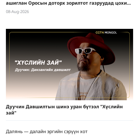
ашиглан Оросын доторх зорилтот газруудад цохилт
өгөхийг зөвшөөрөхгүй
08-Aug-2026
Дуучин Давшилтын шинэ уран бүтээл "Хүслийн
зай"
Далянь — далайн эргийн сэрүүн хот