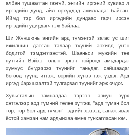
албан тушаалтан гээгүй, энгийн иргэний хувиар л
иргэдийн дунд, айл өрхүүдэд ажилладаг байсан.
Иймд тэр бол иргэдийн дундаас гарч ирсэн
иргэдийн удирдагч гэж байлаа.
Ши Жүншюнь энгийн ард түмэнтэй загас ус шиг
ижилшин дассан талаар түүний архивд үнэн
бодитой тэмдэглээстэй. Шааньси мужийн төв
нутгийн Вэйхэ голын эргэн тойронд амьдардаг
хүмүүс бүгдээрээ түүнийг таньдаг, сайшаадаг
бөгөөд түүнд итгэж, өөрийн хүнээ гэж үздэг. Ард
иргэд бэрхшээлтэй тулгарвал түүнийг эрж очдог.
Хувьсгалын замналдаа тэрээр ариун зүрх
сэтгэлээр ард түмний төлөө зүтгэж, “ард түмэн бол
төр, төр бол ард түмэн” гэдгийг хэзээд санаж явах
ёстой хэмээн нам ардынхаа өмнө тунхагласан юм.