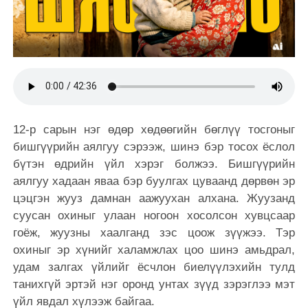
12-р сарын нэг өдөр хөдөөгийн бөглүү тосгоныг
бишгүүрийн аялгуу сэрээж, шинэ бэр тосох ёслол
бүтэн өдрийн үйл хэрэг болжээ. Бишгүүрийн
аялгуу хадаан яваа бэр буулгах цуваанд дөрвөн эр
цэцгэн жууз дамнан аажуухан алхана. Жуузанд
суусан охиныг улаан ногоон хосолсон хувцсаар
гоёж, жуузны хаалганд зэс цоож зүүжээ. Тэр
охиныг эр хүнийг халамжлах цоо шинэ амьдрал,
удам залгах үйлийг ёсчлон биелүүлэхийн тулд
танихгүй эртэй нэг оронд унтах зүүд зэрэглээ мэт
үйл явдал хүлээж байгаа.