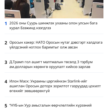
1
2026 оны Суурь шинжлэх ухааны олон улсын бага
хурал Бээжинд нээгдлээ
2
Оросын хакер: НАТО Оросын нутаг дэвсгэрт халдлага
үйлдсэний нотлох баримтыг олж авсан
3
Д.Трамп гол ашигт малтмалын төсөлд 3 тэрбум
ам.долларын хөрөнгө оруулалт хийхээ зарлав
4
Илон Маск: Украины цэргийнхэн Starlink-ийг
ашиглан Оросын доторх зорилтот газруудад цохилт
өгөхийг зөвшөөрөхгүй
5
“НҮБ-ын Уур амьсгалын өөрчлөлтийн хүрээний