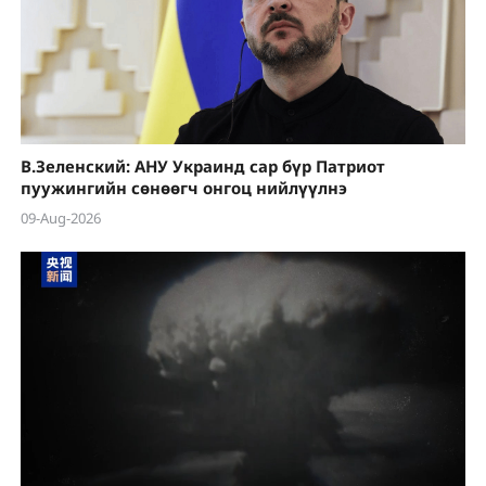
В.Зеленский: АНУ Украинд сар бүр Патриот
пуужингийн сөнөөгч онгоц нийлүүлнэ
09-Aug-2026