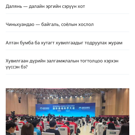
Далянь — далайн эргийн сэрүүн хот
Чиньхуандао — байгаль, соёлын хослол
Алтан бумба ба хутагт хувилгаадыг тодруулах журам
Хувилгаан дүрийн залгамжлалын тогтолцоо хэрхэн
үүссэн бэ?