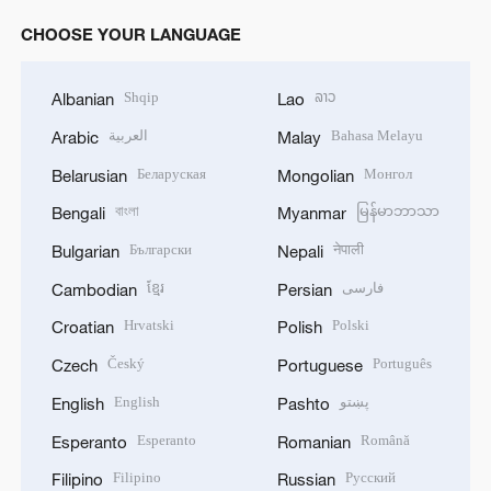
CHOOSE YOUR LANGUAGE
Shqip
ລາວ
Albanian
Lao
العربية
Bahasa Melayu
Arabic
Malay
Беларуская
Монгол
Belarusian
Mongolian
বাংলা
မြန်မာဘာသာ
Bengali
Myanmar
Български
नेपाली
Bulgarian
Nepali
ខ្មែរ
فارسی
Cambodian
Persian
Hrvatski
Polski
Croatian
Polish
Český
Português
Czech
Portuguese
English
پښتو
English
Pashto
Esperanto
Română
Esperanto
Romanian
Filipino
Русский
Filipino
Russian