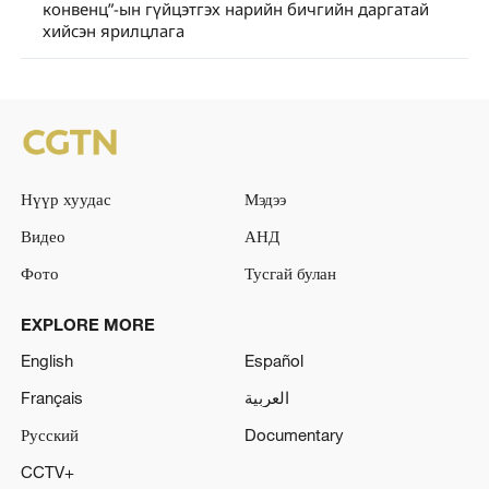
конвенц”-ын гүйцэтгэх нарийн бичгийн даргатай
хийсэн ярилцлага
Нүүр хуудас
Мэдээ
Видео
АНД
Фото
Тусгай булан
EXPLORE MORE
English
Español
Français
العربية
Русский
Documentary
CCTV+