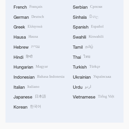
Français
Српски
French
Serbian
Deutsch
සිංහල
German
Sinhala
Ελληνικά
Español
Greek
Spanish
Hausa
Kiswahili
Hausa
Swahili
עברית
தமிழ்
Hebrew
Tamil
हिन्दी
ไทย
Hindi
Thai
Magyar
Türkçe
Hungarian
Turkish
Bahasa Indonesia
Українська
Indonesian
Ukrainian
Italiano
اردو
Italian
Urdu
日本語
Tiếng Việt
Japanese
Vietnamese
한국어
Korean