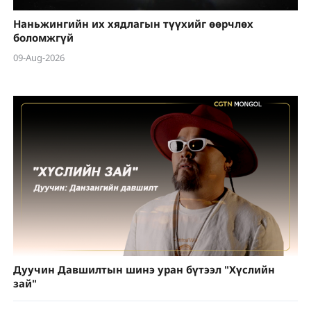
Наньжингийн их хядлагын түүхийг өөрчлөх
боломжгүй
09-Aug-2026
Дуучин Давшилтын шинэ уран бүтээл "Хүслийн
зай"