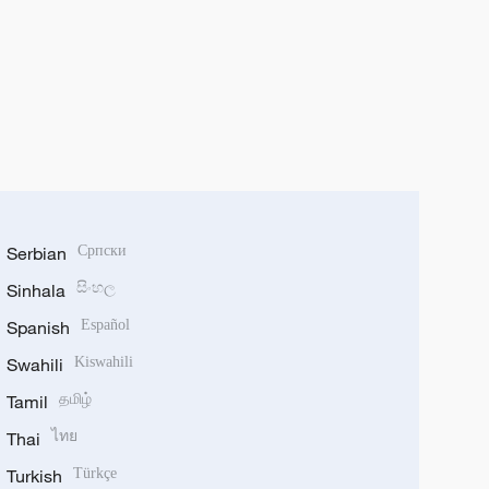
Serbian
Српски
Sinhala
සිංහල
Spanish
Español
Swahili
Kiswahili
Tamil
தமிழ்
Thai
ไทย
Turkish
Türkçe