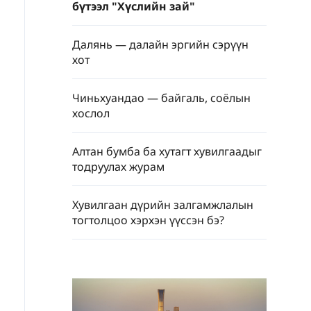
бүтээл "Хүслийн зай"
Далянь — далайн эргийн сэрүүн
хот
Чиньхуандао — байгаль, соёлын
хослол
Алтан бумба ба хутагт хувилгаадыг
тодруулах журам
Хувилгаан дүрийн залгамжлалын
тогтолцоо хэрхэн үүссэн бэ?