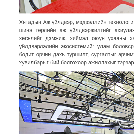
Хятадын Аж үйлдвэр, мэдээллийн технологи
шинэ төрлийн аж үйлдвэржилтийг ахиула
хөгжлийг дэмжиж, хиймэл оюун ухааны хэр
үйлдвэрлэлийн экосистемийг улам боловср
бодит орчин дахь туршилт, сургалтыг эрчи
хувилбарыг бий болгохоор ажиллахыг тэрээр