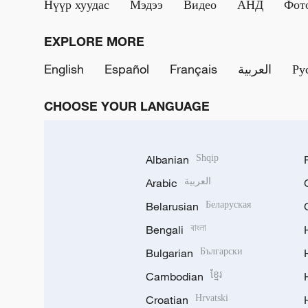
Нүүр хуудас
Мэдээ
Видео
АНД
Фот
EXPLORE MORE
English
Español
Français
العربية
Ру
CHOOSE YOUR LANGUAGE
Albanian
Shqip
Arabic
العربية
Belarusian
Беларуская
Bengali
বাংলা
Bulgarian
Български
Cambodian
ខ្មែរ
Croatian
Hrvatski