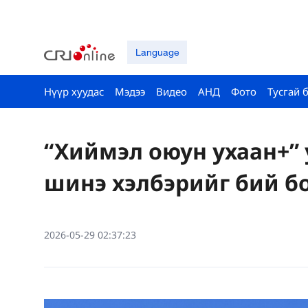
Language
Нүүр хуудас
Мэдээ
Видео
АНД
Фото
Тусгай 
“Хиймэл оюун ухаан+” 
шинэ хэлбэрийг бий б
2026-05-29 02:37:23