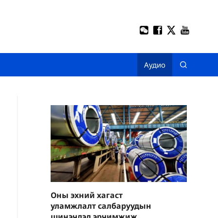
Аудио
Оны эхний хагаст
уламжлалт салбаруудын
шинэчлэл эрчимжиж,