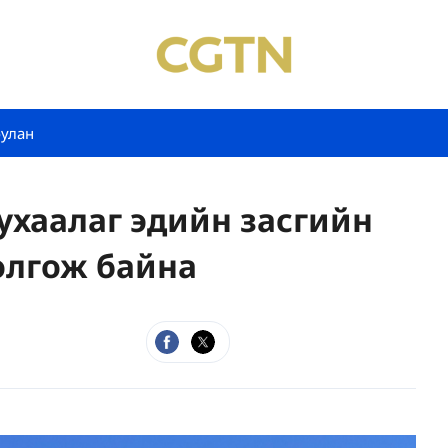
булан
ухаалаг эдийн засгийн
олгож байна