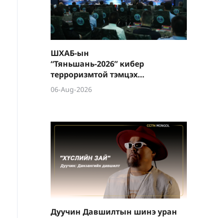
ШХАБ-ын
“Тяньшань-2026” кибер
терроризмтой тэмцэх
хамтарсан сургуулилалт
06-Aug-2026
боллоо
Дуучин Давшилтын шинэ уран