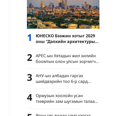
1
ЮНЕСКО Бээжин хотыг 2029
оны “Дэлхийн архитектурын
нийслэл”-ээр батламжиллаа
2
APEC-ын Хятадын жил хилийн
боомтын олон улсын зорчигч
урсгалыг эрчимжүүлэв
3
АНУ-ын албадан гаргах
шийдвэрийн тоо 6-р сард
түүхэн дээд хэмжээнд хүрчээ
4
Ормузын хоолойн усан
тээврийн зам шугамын талаар
Иран Омантай тохиролцоонд
хүрчээ
Япон улс түүхэн гэмт хэргээ