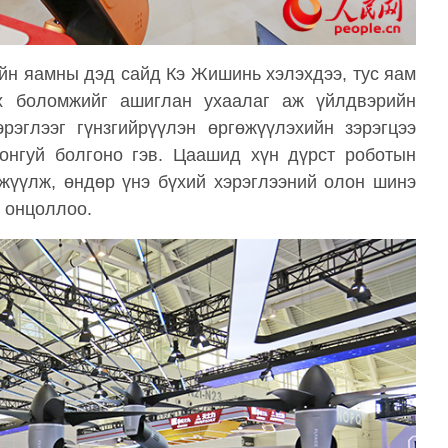
йн яамны дэд сайд Кэ Жишинь хэлэхдээ, тус яам
х боломжийг ашиглан ухаалаг аж үйлдвэрийн
эглээг гүнзгийрүүлэн өргөжүүлэхийн зэрэгцээ
онгуй болгоно гэв. Цаашид хүн дүрст роботын
мжүүлж, өндөр үнэ бүхий хэрэглээний олон шинэ
 онцоллоо.