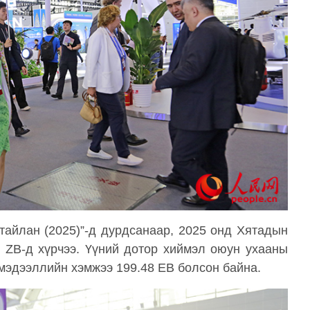
тайлан (2025)”-д дурдсанаар, 2025 онд Хятадын
 ZB-д хүрчээ. Үүний дотор хиймэл оюун ухааны
 мэдээллийн хэмжээ 199.48 EB болсон байна.