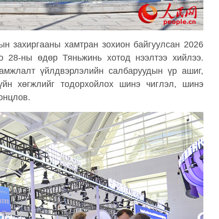
ын захиргааны хамтран зохион байгуулсан 2026
о 28-ны өдөр Тяньжинь хотод нээлтээ хийлээ.
амжлалт үйлдвэрлэлийн салбаруудын үр ашиг,
үйн хөгжлийг тодорхойлох шинэ чиглэл, шинэ
онцлов.