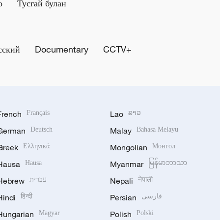
о
Тусгай булан
сский
Documentary
CCTV+
French
Français
Lao
ລາວ
German
Deutsch
Malay
Bahasa Melayu
Greek
Ελληνικά
Mongolian
Монгол
Hausa
Hausa
Myanmar
မြန်မာဘာသာ
Hebrew
עברית
Nepali
नेपाली
Hindi
हिन्दी
Persian
فارسی
Hungarian
Magyar
Polish
Polski