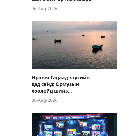
шинэ салбарууд
06-Aug-2026
хурдацтай өсөлт үзүүлэв
Ираны Гадаад хэргийн
дэд сайд: Ормузын
хоолойд шинэ
зохицуулалт хэрэгжүүлж,
06-Aug-2026
усан замуудыг түр хаана