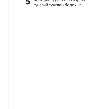
5
гүнзгий тунгаан бодохыг
уриалав