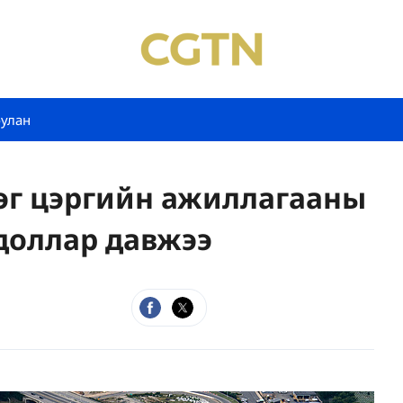
булан
эг цэргийн ажиллагааны
.доллар давжээ