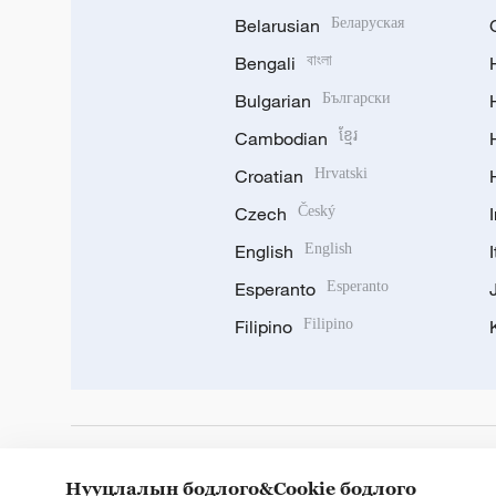
Belarusian
Беларуская
Bengali
বাংলা
Bulgarian
Български
Cambodian
ខ្មែរ
Croatian
Hrvatski
Czech
Český
English
English
Esperanto
Esperanto
Filipino
Filipino
DOWNLOAD OUR APP
Нууцлалын бодлого&Cookie бодлого