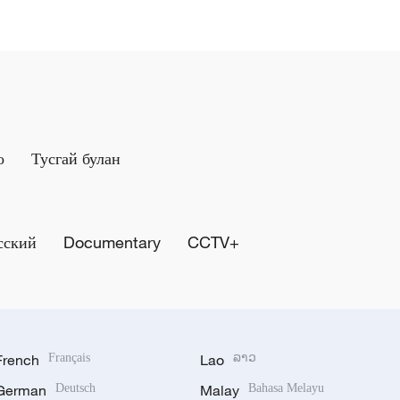
о
Тусгай булан
сский
Documentary
CCTV+
French
Français
Lao
ລາວ
German
Deutsch
Malay
Bahasa Melayu