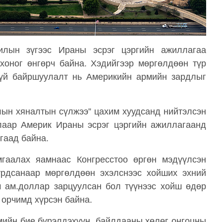
илын зүгээс Ираны эсрэг цэргийн ажиллагаа
хоног өнгөрч байна. Хэдийгээр мөргөлдөөн түр
гүй байршуулалт нь Америкийн армийн зардлыг
ын хяналтын сүлжээ” цахим хуудсанд нийтэлсэн
лаар Америк Ираны эсрэг цэргийн ажиллагаанд
гаад байна.
гаалах яамнаас Конгресстоо өргөн мэдүүлсэн
урдсанаар мөргөлдөөн эхэлснээс хойших эхний
м ам.доллар зарцуулсан бол түүнээс хойш өдөр
 орчимд хүрсэн байна.
мийн бие бүрэлдэхүүн, байлдааны хөлөг онгоцны