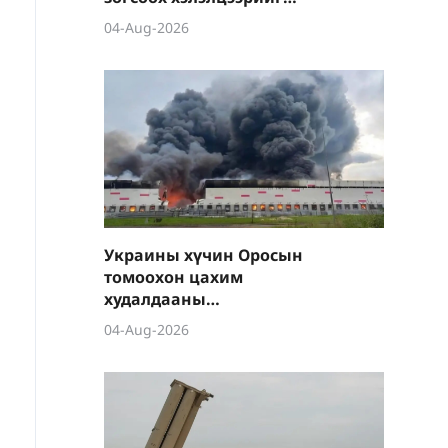
зөрчиж байгааг
04-Aug-2026
буруушаав
Украины хүчин Оросын
томоохон цахим
худалдааны
платформуудын
04-Aug-2026
агуулахад дайралт
хийсээр байна