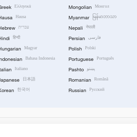
Greek
Ελληνικά
Mongolian
Монгол
Hausa
Hausa
Myanmar
မြန်မာဘာသာ
Hebrew
עברית
Nepali
नेपाली
Hindi
हिन्दी
Persian
فارسی
Hungarian
Magyar
Polish
Polski
Indonesian
Bahasa Indonesia
Portuguese
Português
Italian
Italiano
Pashto
پښتو
Japanese
日本語
Romanian
Română
Korean
한국어
Russian
Русский