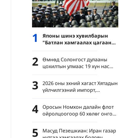
1
Японы шинэ хувилбарын
"Батлан ​​​​хамгаалах цагаан
ном" нь цэргийн тэлэлтийн
замыг нээж өгч байна
2
Өмнөд Солонгост дулааны
цохилтын улмаас 19 хүн нас
барав
3
2026 оны эхний хагаст Хятадын
үйлчилгээний импорт,
экспортын нийт хэмжээ 3.78 их
наяд юаньд хүрэв
4
Оросын Номхон далайн флот
ойролцоогоор 60 хөлөг онгоц
оролцсон сургуулилт эхлүүлэв
5
Масуд Пезешкиан: Иран газар
нутгаа хамгаалах боловч