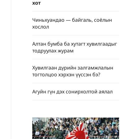
хот
Чиньхуандао — байгаль, соёлын
хослол
Алтан бумба ба хутагт хувилгаадыг
тодруулах журам
Хувилгаан дүрийн залгамжлалын
тогтолцоо хэрхэн үүссэн бэ?
Агуйн гүн дэх сонирхолтой аялал