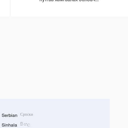
дайныг өргөжүүлэхийг
эрмэлзэхгүй
Serbian
Српски
Sinhala
සිංහල