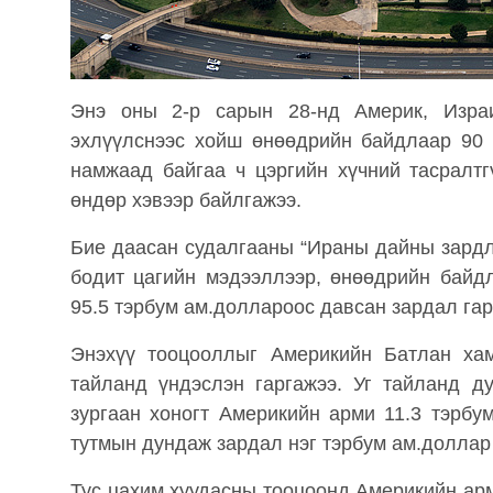
Энэ оны 2-р сарын 28-нд Америк, Изра
эхлүүлснээс хойш өнөөдрийн байдлаар 90 
намжаад байгаа ч цэргийн хүчний тасралт
өндөр хэвээр байлгажээ.
Бие даасан судалгааны “Ираны дайны зардл
бодит цагийн мэдээллээр, өнөөдрийн байд
95.5 тэрбум ам.доллароос давсан зардал гар
Энэхүү тооцооллыг Америкийн Батлан хам
тайланд үндэслэн гаргажээ. Уг тайланд д
зургаан хоногт Америкийн арми 11.3 тэрбу
тутмын дундаж зардал нэг тэрбум ам.доллар
Тус цахим хуудасны тооцоонд Америкийн ар