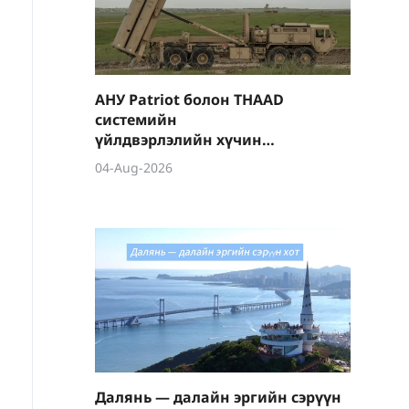
АНУ Patriot болон THAAD
системийн
үйлдвэрлэлийн хүчин
чадлыг мэдэгдэхүйц
04-Aug-2026
нэмэгдүүлэхээр
төлөвлөж байна
Далянь — далайн эргийн сэрүүн