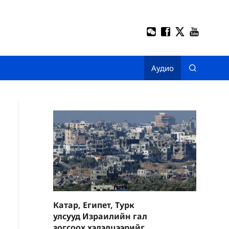
Аудио
Катар, Египет, Турк
улсууд Израилийн гал
зогсоох хэлэлцээрийг