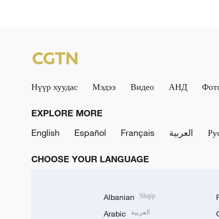
Нүүр хуудас
Мэдээ
Видео
АНД
Фот
EXPLORE MORE
English
Español
Français
العربية
Ру
CHOOSE YOUR LANGUAGE
Albanian
Shqip
Arabic
العربية