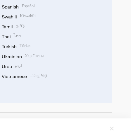
Spanish
Español
Swahili
Kiswahili
Tamil
தமிழ்
Thai
ไทย
Turkish
Türkçe
Ukrainian
Українська
Urdu
اردو
Vietnamese
Tiếng Việt