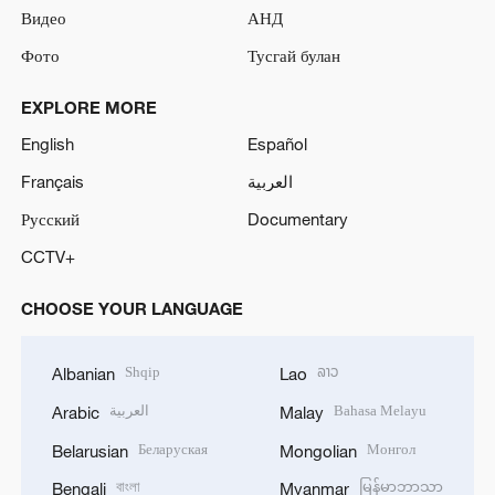
Видео
АНД
Фото
Тусгай булан
EXPLORE MORE
English
Español
Français
العربية
Русский
Documentary
CCTV+
CHOOSE YOUR LANGUAGE
Shqip
ລາວ
Albanian
Lao
العربية
Bahasa Melayu
Arabic
Malay
Беларуская
Монгол
Belarusian
Mongolian
বাংলা
မြန်မာဘာသာ
Bengali
Myanmar