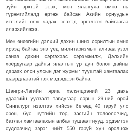
зүйн эрхтэй эсэх, мөн ялангуяа өмнө нь
түрэмгийлэлд өртөж байсан Азийн орнуудын
итгэлийг олж чадах эсэхэд эргэлзэж байгаагаа
илэрхийлжээ.
Мөн өнөөгийн дэлхий дахин шинэ сорилтын өмнө
ирээд байгаа энэ үед милитаризмын аливаа үзэл
санаа дахин сэргэхээс сэрэмжилж, Дэлхийн
хоёрдугаар дайны ялалтын үр дүн болон дайны
дараах олон улсын дэг журмыг тууштай хамгаалах
шаардлагатай гэж мэдэгдсэн байна.
Шангри-Лагийн яриа хэлэлцээний 23 дахь
удаагийн уулзалт тавдугаар сарын 29-ний орой
Сингапурт нээлтээ хийсэн бөгөөд 40 гаруй улс
орон, бүс нутгийн төр, засгийн төлөөлөгчид,
батлан хамгаалахын албан тушаалтнууд, эрдэмтэн
судлаачид зэрэг нийт 550 гаруй хүн оролцож