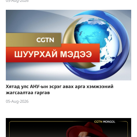
05-Aug-2026
Хятад улс АНУ-ын эсрэг авах арга хэмжээний
жагсаалтаа гаргав
05-Aug-2026