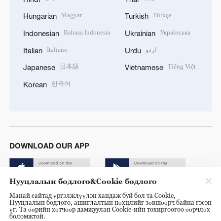
Magyar
Türkçe
Hungarian
Turkish
Bahasa Indonesia
Українська
Indonesian
Ukrainian
Italiano
اردو
Italian
Urdu
日本語
Tiếng Việt
Japanese
Vietnamese
한국어
Korean
DOWNLOAD OUR APP
Нууцлалын бодлого&Cookie бодлого
Манай сайтад үргэлжлүүлэн хандаж буй бол та Cookie,
Нууцлалын бодлого, ашиглалтын нөхцлийг зөвшөөрч байна гэсэн
үг. Та өөрийн хөтчөөр дамжуулан Cookie-ийн тохиргоогоо өөрчлөх
боломжтой.
© China Radio International.CRI. All Rights Reserved. 16A