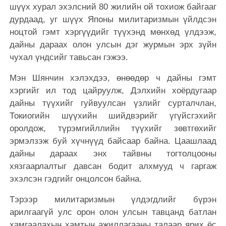
шүүх хурал эхэлсний 80 жилийн ой тохиож байгааг
дурдаад, уг шүүх Японы милитаризмын үйлдсэн
ноцтой гэмт хэргүүдийг түүхэнд мөнхөд үлдээж,
дайны дараах олон улсын дэг журмын эрх зүйн
чухал үндсийг тавьсан гэжээ.
Мэн Шянчин хэлэхдээ, өнөөдөр ч дайны гэмт
хэргийг ил тод цайруулж, Дэлхийн хоёрдугаар
дайны түүхийг гуйвуулсан үзлийг сурталчлан,
Токиогийн шүүхийн шийдвэрийг үгүйсгэхийг
оролдож, түрэмгийллийн түүхийг зөвтгөхийг
эрмэлзэж буй хүчнүүд байсаар байна. Цаашлаад
дайны дараах энх тайвны тогтолцооны
хязгаарлалтыг давсан бодит алхмууд ч гаргаж
эхэлсэн гэдгийг онцолсон байна.
Тэрээр милитаризмын үлдэгдлийг бүрэн
арилгаагүй улс орон олон улсын тавцанд батлан
хамгаалахын хамтын ажиллагааны талаар ярих ёс