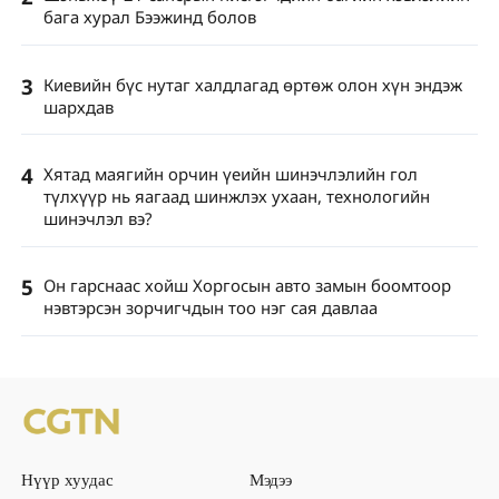
бага хурал Бээжинд болов
3
Киевийн бүс нутаг халдлагад өртөж олон хүн эндэж
шархдав
4
Хятад маягийн орчин үеийн шинэчлэлийн гол
түлхүүр нь яагаад шинжлэх ухаан, технологийн
шинэчлэл вэ?
5
Он гарснаас хойш Хоргосын авто замын боомтоор
нэвтэрсэн зорчигчдын тоо нэг сая давлаа
Нүүр хуудас
Мэдээ