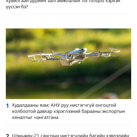
Хувилгаан дүрийн залгамжлалын тогтолцоо хэрхэн
үүссэн бэ?
1
Худалдааны яам: АНУ руу нисгэгчгүй онгоцтой
холбоотой давхар хэрэглээний барааны экспортын
хяналтыг чангатгана
2
Шэньжөү-21 сансрын нисгэгчдийн багийн хэвлэлийн