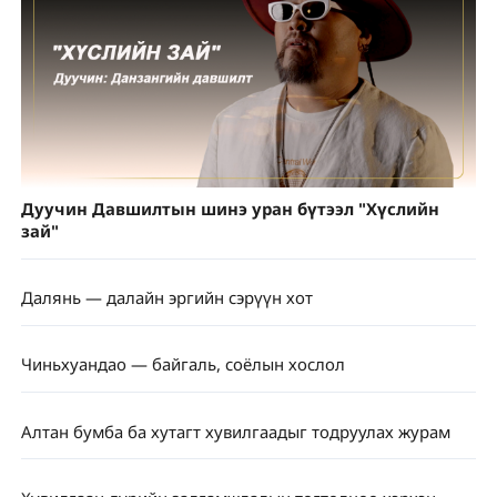
Дуучин Давшилтын шинэ уран бүтээл "Хүслийн
зай"
Далянь — далайн эргийн сэрүүн хот
Чиньхуандао — байгаль, соёлын хослол
Алтан бумба ба хутагт хувилгаадыг тодруулах журам