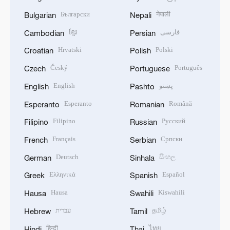
Български
नेपाली
Bulgarian
Nepali
ខ្មែរ
فارسی
Cambodian
Persian
Hrvatski
Polski
Croatian
Polish
Český
Português
Czech
Portuguese
English
پښتو
English
Pashto
Esperanto
Română
Esperanto
Romanian
Filipino
Русский
Filipino
Russian
Français
Српски
French
Serbian
Deutsch
සිංහල
German
Sinhala
Ελληνικά
Español
Greek
Spanish
Hausa
Kiswahili
Hausa
Swahili
עברית
தமிழ்
Hebrew
Tamil
हिन्दी
ไทย
Hindi
Thai