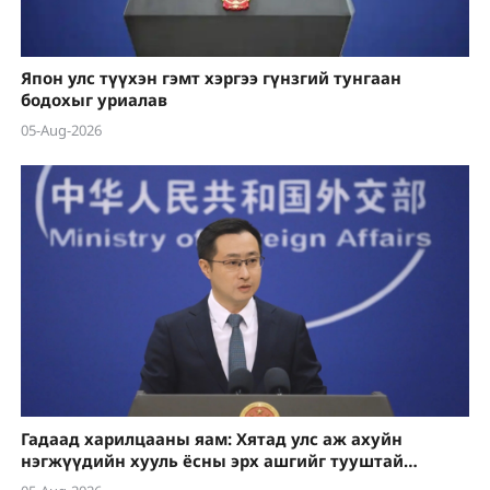
Япон улс түүхэн гэмт хэргээ гүнзгий тунгаан
бодохыг уриалав
05-Aug-2026
Гадаад харилцааны яам: Хятад улс аж ахуйн
нэгжүүдийн хууль ёсны эрх ашгийг тууштай
хамгаална