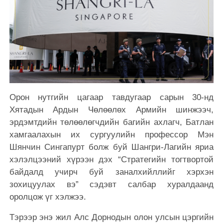
Орон нутгийн цагаар тавдугаар сарын 30-нд
Хятадын Ардын Чөлөөлөх Армийн шинжээч,
эрдэмтдийн төлөөлөгчдийн багийн ахлагч, Батлан
хамгаалахын их сургуулийн профессор Мэн
Шянчин Сингапурт болж буй Шангри-Лагийн яриа
хэлэлцээний хүрээн дэх “Стратегийн тогтвортой
байдалд учирч буй заналхийллийг хэрхэн
зохицуулах вэ” сэдэвт салбар хуралдаанд
оролцож үг хэлжээ.
Тэрээр энэ жил Алс Дорнодын олон улсын цэргийн