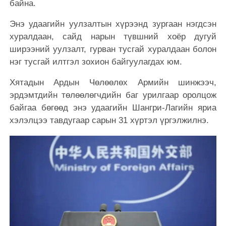
байна.
Энэ удаагийн уулзалтын хүрээнд зургаан нэгдсэн
хуралдаан, сайд нарын түвшний хоёр дугуй
ширээний уулзалт, гурван тусгай хуралдаан болон
нэг тусгай илтгэл зохион байгуулагдах юм.
Хятадын Ардын Чөлөөлөх Армийн шинжээч,
эрдэмтдийн төлөөлөгчдийн баг урилгаар оролцож
байгаа бөгөөд энэ удаагийн Шангри-Лагийн яриа
хэлэлцээ тавдугаар сарын 31 хүртэл үргэлжилнэ.