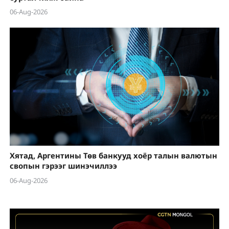
06-Aug-2026
Хятад, Аргентины Төв банкууд хоёр талын валютын
свопын гэрээг шинэчиллээ
06-Aug-2026