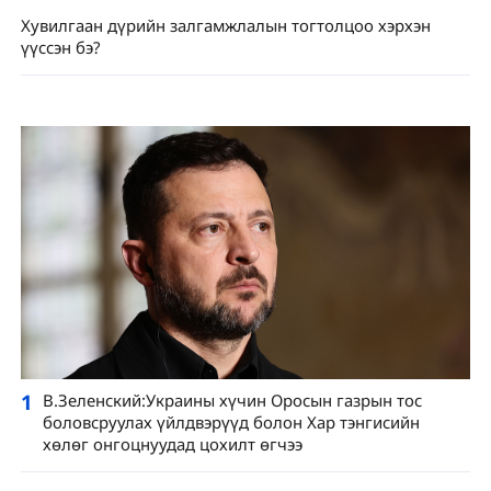
Хувилгаан дүрийн залгамжлалын тогтолцоо хэрхэн
үүссэн бэ?
1
В.Зеленский:Украины хүчин Оросын газрын тос
боловсруулах үйлдвэрүүд болон Хар тэнгисийн
хөлөг онгоцнуудад цохилт өгчээ