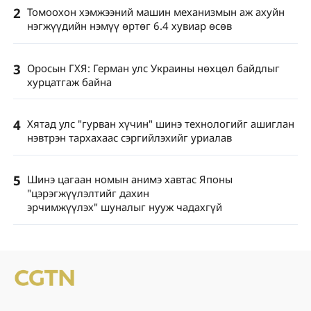
2
Томоохон хэмжээний машин механизмын аж ахуйн
нэгжүүдийн нэмүү өртөг 6.4 хувиар өсөв
3
Оросын ГХЯ: Герман улс Украины нөхцөл байдлыг
хурцатгаж байна
4
Хятад улс "гурван хүчин" шинэ технологийг ашиглан
нэвтрэн тархахаас сэргийлэхийг уриалав
5
Шинэ цагаан номын анимэ хавтас Японы
"цэрэгжүүлэлтийг дахин
эрчимжүүлэх" шуналыг нууж чадахгүй