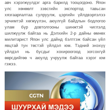
авч хэрэгжүүлдэг арга барилд тооцогдоно. Япон
улс хөнөөлт зэвсгийн экспортод тавьсан
хязгаарлалтаа сулруулж, цэргийн үйлдвэрлэлээ
эрчимтэй хөгжүүлэн, аюулгүй байдлын бодлогоо
улам бүр довтолгооны шинжтэй чиглэлд
шилжүүлж байгаа нь Дэлхийн 2-р дайны өмнөх
милитарист Япон улс дайнд бэлтгэж байсан үйл
явцтай тун төстэй үйлдэл юм. Тэдний энэхүү
үйлдэл нь бусдыг хохироогоод зогсохгүй
өөрсдийгөө ч аюулд учруулж байгаа хэрэг юм
гэжээ.