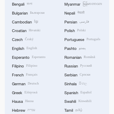
বাংলা
မြန်မာဘာသာ
Bengali
Myanmar
Български
नेपाली
Bulgarian
Nepali
ខ្មែរ
فارسی
Cambodian
Persian
Hrvatski
Polski
Croatian
Polish
Český
Português
Czech
Portuguese
English
پښتو
English
Pashto
Esperanto
Română
Esperanto
Romanian
Filipino
Русский
Filipino
Russian
Français
Српски
French
Serbian
Deutsch
සිංහල
German
Sinhala
Ελληνικά
Español
Greek
Spanish
Hausa
Kiswahili
Hausa
Swahili
עברית
தமிழ்
Hebrew
Tamil