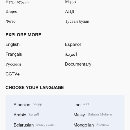
Нүүр хуудас
Мэдээ
Видео
АНД
Фото
Тусгай булан
EXPLORE MORE
English
Español
Français
العربية
Русский
Documentary
CCTV+
CHOOSE YOUR LANGUAGE
Shqip
ລາວ
Albanian
Lao
العربية
Bahasa Melayu
Arabic
Malay
Беларуская
Монгол
Belarusian
Mongolian