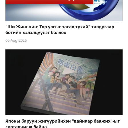
"Ши Жиньпин: Төр улсыг засах тухай" тавдугаар
ботийн хэлэлцүүлэг боллоо
06-Aug-2026
Японы баруун жигүүрийнхэн "дайнаар баяжих"-ыг
сурталчилж байна