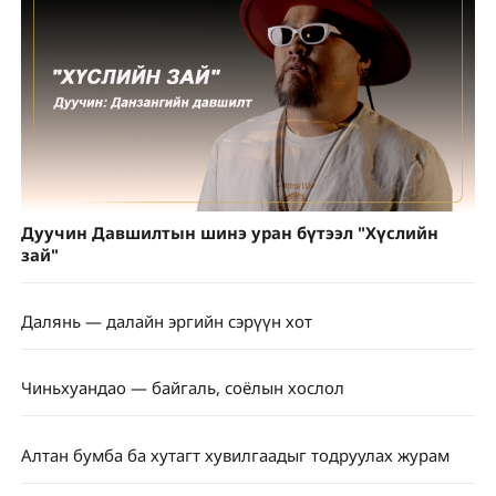
Дуучин Давшилтын шинэ уран бүтээл "Хүслийн
зай"
Далянь — далайн эргийн сэрүүн хот
Чиньхуандао — байгаль, соёлын хослол
Алтан бумба ба хутагт хувилгаадыг тодруулах журам