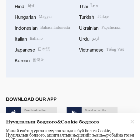
हिन्दी
ไทย
Hindi
Thai
Magyar
Türkçe
Hungarian
Turkish
Bahasa Indonesia
Українська
Indonesian
Ukrainian
Italiano
اردو
Italian
Urdu
日本語
Tiếng Việt
Japanese
Vietnamese
한국어
Korean
DOWNLOAD OUR APP
Нууцлалын бодлого&Cookie бодлого
Манай сайтад үргэлжлүүлэн хандаж буй бол та Cookie,
Нууцлалын бодлого, ашиглалтын нөхцлийг зөвшөөрч байна гэсэн
үг. Та өөрийн хөтчөөр дамжуулан Cookie-ийн тохиргоогоо өөрчлөх