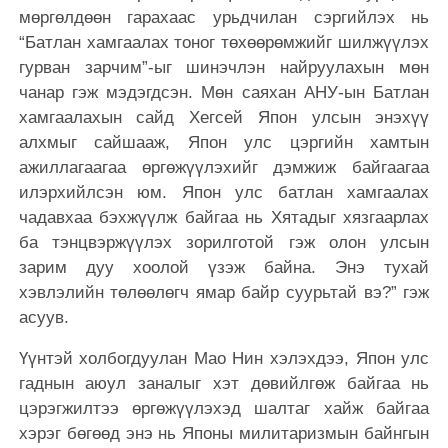
мөргөлдөөн гарахаас урьдчилан сэргийлэх нь
“Батлан хамгаалах тоног төхөөрөмжийг шилжүүлэх
гурван зарчим”-ыг шинэчлэн найруулахын мөн
чанар гэж мэдэгдсэн. Мөн саяхан АНУ-ын Батлан
хамгаалахын сайд Хегсей Япон улсын энэхүү
алхмыг сайшааж, Япон улс цэргийн хамтын
ажиллагаагаа өргөжүүлэхийг дэмжиж байгаагаа
илэрхийлсэн юм. Япон улс батлан хамгаалах
чадавхаа бэхжүүлж байгаа нь Хятадыг хязгаарлах
ба тэнцвэржүүлэх зорилготой гэж олон улсын
зарим дуу хоолой үзэж байна. Энэ тухай
хэвлэлийн төлөөлөгч ямар байр суурьтай вэ?” гэж
асуув.
Үүнтэй холбогдуулан Мао Нин хэлэхдээ, Япон улс
гаднын аюул заналыг хэт дөвийлгөж байгаа нь
цэрэгжилтээ өргөжүүлэхэд шалтаг хайж байгаа
хэрэг бөгөөд энэ нь Японы милитаризмын байнгын