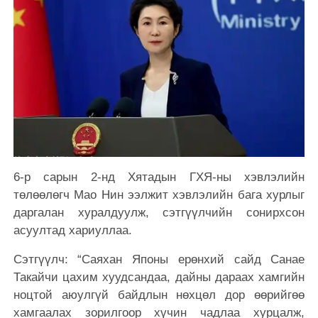
6-р сарын 2-нд Хятадын ГХЯ-ны хэвлэлийн
төлөөлөгч Мао Нин ээлжит хэвлэлийн бага хурлыг
даргалан хуралдуулж, сэтгүүлчийн сонирхсон
асуултад хариуллаа.
Сэтгүүлч: “Саяхан Японы ерөнхий сайд Санае
Такайчи цахим хуудсандаа, дайны дараах хамгийн
ноцтой аюулгүй байдлын нөхцөл дор өөрийгөө
хамгаалах зорилгоор хүчин чадлаа хурцалж,