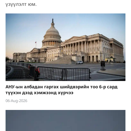
үзүүлэлт юм.
АНУ-ын албадан гаргах шийдвэрийн тоо 6-р сард
түүхэн дээд хэмжээнд хүрчээ
06-Aug-2026