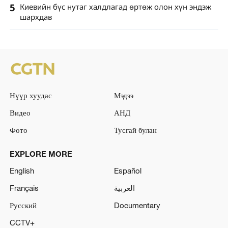
5
Киевийн бүс нутаг халдлагад өртөж олон хүн эндэж
шархдав
Нүүр хуудас
Мэдээ
Видео
АНД
Фото
Тусгай булан
EXPLORE MORE
English
Español
Français
العربية
Русский
Documentary
CCTV+