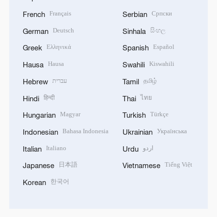
Français
Српски
French
Serbian
Deutsch
සිංහල
German
Sinhala
Ελληνικά
Español
Greek
Spanish
Hausa
Kiswahili
Hausa
Swahili
עברית
தமிழ்
Hebrew
Tamil
हिन्दी
ไทย
Hindi
Thai
Magyar
Türkçe
Hungarian
Turkish
Bahasa Indonesia
Українська
Indonesian
Ukrainian
Italiano
اردو
Italian
Urdu
日本語
Tiếng Việt
Japanese
Vietnamese
한국어
Korean