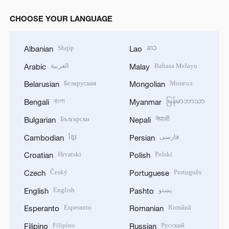
CHOOSE YOUR LANGUAGE
Shqip
ລາວ
Albanian
Lao
العربية
Bahasa Melayu
Arabic
Malay
Беларуская
Монгол
Belarusian
Mongolian
বাংলা
မြန်မာဘာသာ
Bengali
Myanmar
Български
नेपाली
Bulgarian
Nepali
ខ្មែរ
فارسی
Cambodian
Persian
Hrvatski
Polski
Croatian
Polish
Český
Português
Czech
Portuguese
English
پښتو
English
Pashto
Esperanto
Română
Esperanto
Romanian
Filipino
Русский
Filipino
Russian