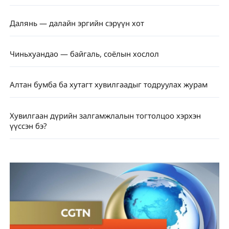
Далянь — далайн эргийн сэрүүн хот
Чиньхуандао — байгаль, соёлын хослол
Алтан бумба ба хутагт хувилгаадыг тодруулах журам
Хувилгаан дүрийн залгамжлалын тогтолцоо хэрхэн
үүссэн бэ?