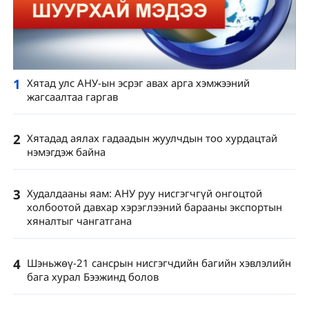
1
Хятад улс АНУ-ын эсрэг авах арга хэмжээний
жагсаалтаа гаргав
2
Хятадад аялах гадаадын жуулчдын тоо хурдацтай
нэмэгдэж байна
3
Худалдааны яам: АНУ руу нисгэгчгүй онгоцтой
холбоотой давхар хэрэглээний барааны экспортын
хяналтыг чангатгана
4
Шэньжөү-21 сансрын нисгэгчдийн багийн хэвлэлийн
бага хурал Бээжинд болов