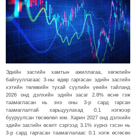
Эдийн засгийн хамтын ажиллагаа, хөгжлийн
байгууллагаас 3-ны өдөр гаргасан эдийн засгийн
хэтийн төлөвийн тухай сүүлийн үеийн тайланд
2026 онд дэлхийн эдийн засаг 2.8% өснө гэж
таамагласан нь энэ оны 3-р сард гарсан
таамаглалтай харьцуулахад 0.1 нэгжээр
бууруулсан төсөөлөл юм. Харин 2027 онд дэлхийн
эдийн засгийн өсөлт сэргээд 3.1% хүрнэ гэсэн нь
3-р сард гаргасан таамаглалаас 0.1 нэгж өсгөсөн