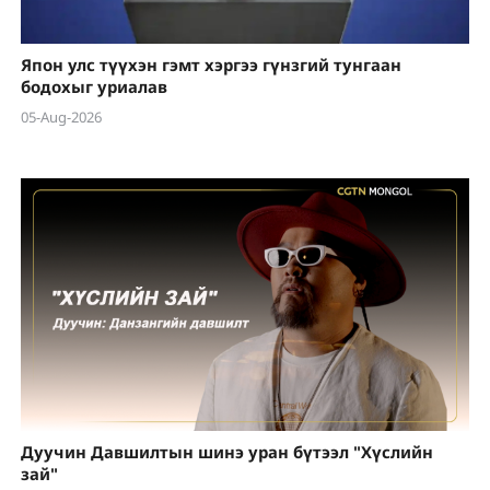
Япон улс түүхэн гэмт хэргээ гүнзгий тунгаан
бодохыг уриалав
05-Aug-2026
Дуучин Давшилтын шинэ уран бүтээл "Хүслийн
зай"