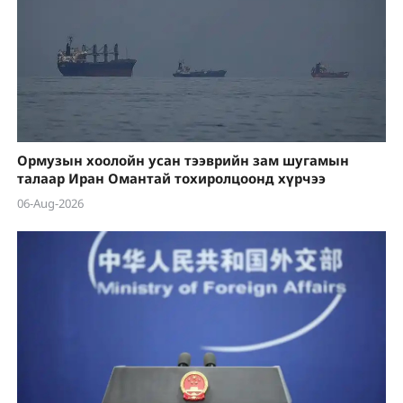
Ормузын хоолойн усан тээврийн зам шугамын
талаар Иран Омантай тохиролцоонд хүрчээ
06-Aug-2026