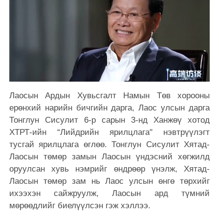
Лаосын Ардын Хувьсгалт Намын Төв хорооны
ерөнхий нарийн бичгийн дарга, Лаос улсын дарга
Тонглун Сисулит 6-р сарын 3-нд Ханжөү хотод
ХТРТ-ийн “Лийдрийн ярилцлага" нэвтрүүлэгт
тусгай ярилцлага өглөө. Тонглун Сисулит Хятад-
Лаосын төмөр замын Лаосын үндэсний хөгжилд
оруулсан хувь нэмрийг өндрөөр үнэлж, Хятад-
Лаосын төмөр зам нь Лаос улсын өнгө төрхийг
ихээхэн сайжруулж, Лаосын ард түмний
мөрөөдлийг биелүүлсэн гэж хэллээ.