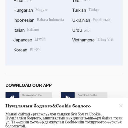
Hindi
Thai
Magyar
Türkçe
Hungarian
Turkish
Bahasa Indonesia
Українська
Indonesian
Ukrainian
Italiano
اردو
Italian
Urdu
日本語
Tiếng Việt
Japanese
Vietnamese
한국어
Korean
DOWNLOAD OUR APP
Нууцлалын бодлого&Cookie бодлого
Манай сайтад үргэлжлүүлэн хандаж буй бол та Cookie,
Нууцлалын бодлого, ашиглалтын нөхцлийг зөвшөөрч байна гэсэн
үг. Та өөрийн хөтчөөр дамжуулан Cookie-ийн тохиргоогоо өөрчлөх
боломжтой.
© China Radio International.CRI. All Rights Reserved. 16A