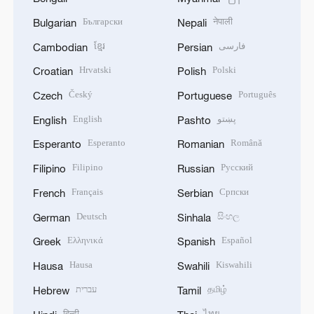
Български
नेपाली
Bulgarian
Nepali
ខ្មែរ
فارسی
Cambodian
Persian
Hrvatski
Polski
Croatian
Polish
Český
Português
Czech
Portuguese
English
پښتو
English
Pashto
Esperanto
Română
Esperanto
Romanian
Filipino
Русский
Filipino
Russian
Français
Српски
French
Serbian
Deutsch
සිංහල
German
Sinhala
Ελληνικά
Español
Greek
Spanish
Hausa
Kiswahili
Hausa
Swahili
עברית
தமிழ்
Hebrew
Tamil
हिन्दी
ไทย