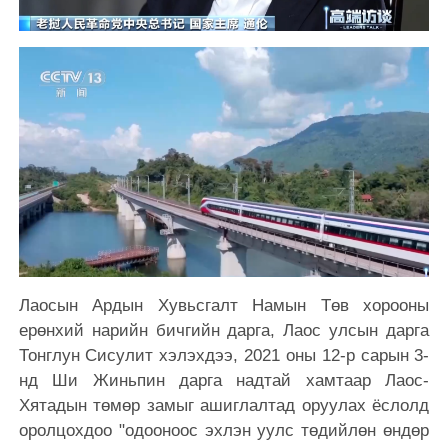
Лаосын Ардын Хувьсгалт Намын Төв хорооны
ерөнхий нарийн бичгийн дарга, Лаос улсын дарга
Тонглун Сисулит хэлэхдээ, 2021 оны 12-р сарын 3-
нд Ши Жиньпин дарга надтай хамтаар Лаос-
Хятадын төмөр замыг ашиглалтад оруулах ёслолд
оролцохдоо "одооноос эхлэн уулс төдийлөн өндөр