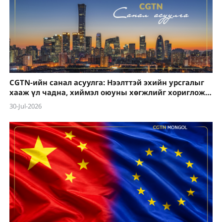
CGTN-ийн санал асуулга: Нээлттэй эхийн урсгалыг
хааж үл чадна, хиймэл оюуны хөгжлийг хориглож
үл чадна
30-Jul-2026