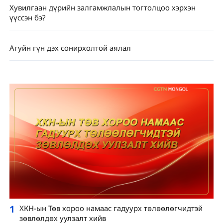
Хувилгаан дүрийн залгамжлалын тогтолцоо хэрхэн
үүссэн бэ?
Агуйн гүн дэх сонирхолтой аялал
1
ХКН-ын Төв хороо намаас гадуурх төлөөлөгчидтэй
зөвлөлдөх уулзалт хийв