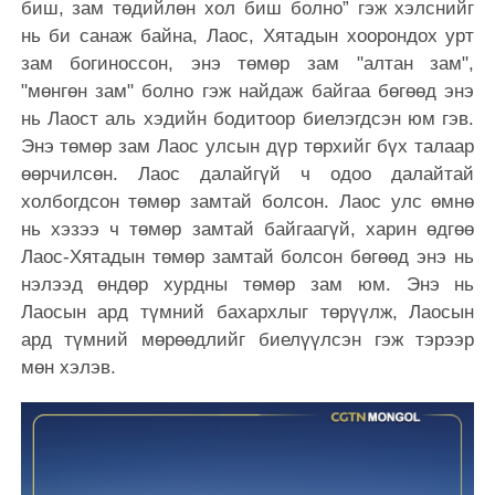
биш, зам төдийлөн хол биш болно” гэж хэлснийг
нь би санаж байна, Лаос, Хятадын хоорондох урт
зам богиноссон, энэ төмөр зам "алтан зам",
"мөнгөн зам" болно гэж найдаж байгаа бөгөөд энэ
нь Лаост аль хэдийн бодитоор биелэгдсэн юм гэв.
Энэ төмөр зам Лаос улсын дүр төрхийг бүх талаар
өөрчилсөн. Лаос далайгүй ч одоо далайтай
холбогдсон төмөр замтай болсон. Лаос улс өмнө
нь хэзээ ч төмөр замтай байгаагүй, харин өдгөө
Лаос-Хятадын төмөр замтай болсон бөгөөд энэ нь
нэлээд өндөр хурдны төмөр зам юм. Энэ нь
Лаосын ард түмний бахархлыг төрүүлж, Лаосын
ард түмний мөрөөдлийг биелүүлсэн гэж тэрээр
мөн хэлэв.