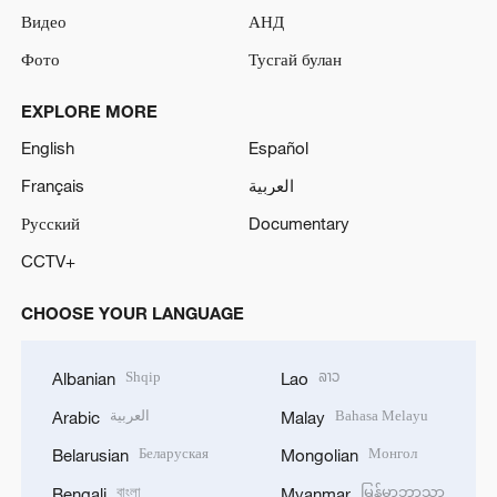
Видео
АНД
Фото
Тусгай булан
EXPLORE MORE
English
Español
Français
العربية
Русский
Documentary
CCTV+
CHOOSE YOUR LANGUAGE
Shqip
ລາວ
Albanian
Lao
العربية
Bahasa Melayu
Arabic
Malay
Беларуская
Монгол
Belarusian
Mongolian
বাংলা
မြန်မာဘာသာ
Bengali
Myanmar