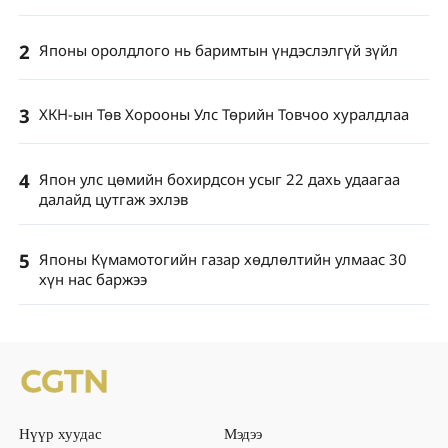
2
Японы оролдлого нь баримтын үндэслэлгүй зүйл
3
ХКН-ын Төв Хорооны Улс Төрийн Товчоо хуралдлаа
4
Япон улс цөмийн бохирдсон усыг 22 дахь удаагаа
далайд цутгаж эхлэв
5
Японы Күмамотогийн газар хөдлөлтийн улмаас 30
хүн нас баржээ
Нүүр хуудас
Мэдээ