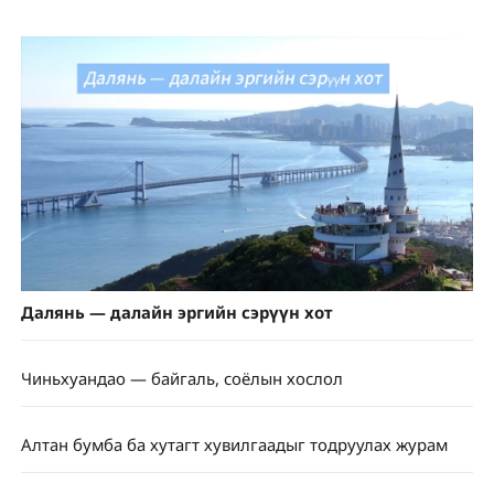
Далянь — далайн эргийн сэрүүн хот
Чиньхуандао — байгаль, соёлын хослол
Алтан бумба ба хутагт хувилгаадыг тодруулах журам