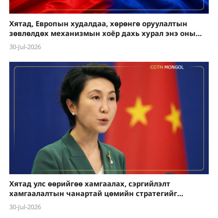
Хятад, Европын худалдаа, хөрөнгө оруулалтын
зөвлөлдөх механизмын хоёр дахь хурал энэ оны
намар болно
30-Jul-2026
Хятад улс өөрийгөө хамгаалах, сэргийлэлт
хамгаалалтын чанартай цөмийн стратегийг
тууштай баримталдаг
30-Jul-2026