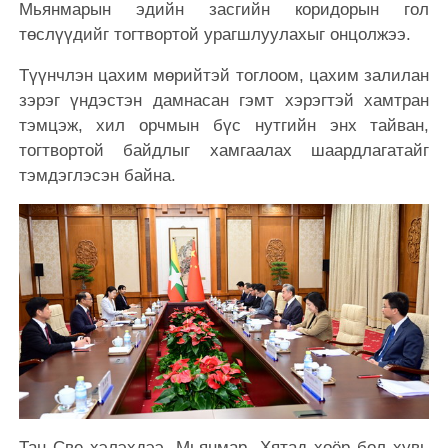
Мьянмарын эдийн засгийн коридорын гол
төслүүдийг тогтвортой урагшлуулахыг онцолжээ.
Түүнчлэн цахим мөрийтэй тоглоом, цахим залилан
зэрэг үндэстэн дамнасан гэмт хэрэгтэй хамтран
тэмцэж, хил орчмын бүс нутгийн энх тайван,
тогтвортой байдлыг хамгаалах шаардлагатайг
тэмдэглэсэн байна.
Тан Све хэлэхдээ, Мьянмар, Хятад хоёр бол хувь