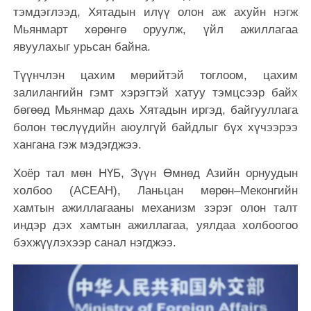
тэмдэглээд, Хятадын илүү олон аж ахуйн нэгж
Мьянмарт хөрөнгө оруулж, үйл ажиллагаа
явуулахыг урьсан байна.
Түүнчлэн цахим мөрийтэй тоглоом, цахим
залилангийн гэмт хэрэгтэй хатуу тэмцсээр байх
бөгөөд Мьянмар дахь Хятадын иргэд, байгууллага
болон төслүүдийн аюулгүй байдлыг бүх хүчээрээ
хангана гэж мэдэгджээ.
Хоёр тал мөн НҮБ, Зүүн Өмнөд Азийн орнуудын
холбоо (АСЕАН), Ланьцан мөрөн–Меконгийн
хамтын ажиллагааны механизм зэрэг олон талт
индэр дэх хамтын ажиллагаа, уялдаа холбоогоо
бэхжүүлэхээр санал нэгджээ.