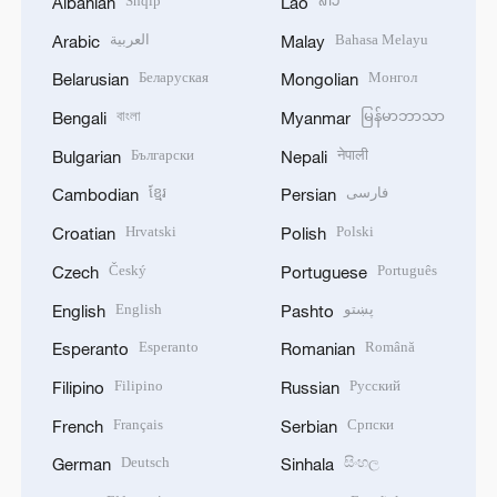
Shqip
ລາວ
Albanian
Lao
العربية
Bahasa Melayu
Arabic
Malay
Беларуская
Монгол
Belarusian
Mongolian
বাংলা
မြန်မာဘာသာ
Bengali
Myanmar
Български
नेपाली
Bulgarian
Nepali
ខ្មែរ
فارسی
Cambodian
Persian
Hrvatski
Polski
Croatian
Polish
Český
Português
Czech
Portuguese
English
پښتو
English
Pashto
Esperanto
Română
Esperanto
Romanian
Filipino
Русский
Filipino
Russian
Français
Српски
French
Serbian
Deutsch
සිංහල
German
Sinhala