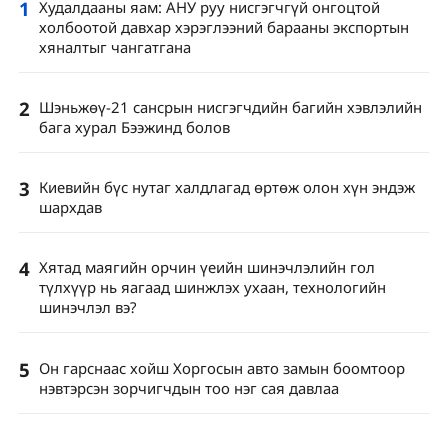
1
Худалдааны яам: АНУ руу нисгэгчгүй онгоцтой
холбоотой давхар хэрэглээний барааны экспортын
хяналтыг чангатгана
2
Шэньжөү-21 сансрын нисгэгчдийн багийн хэвлэлийн
бага хурал Бээжинд болов
3
Киевийн бүс нутаг халдлагад өртөж олон хүн эндэж
шархдав
4
Хятад маягийн орчин үеийн шинэчлэлийн гол
түлхүүр нь яагаад шинжлэх ухаан, технологийн
шинэчлэл вэ?
5
Он гарснаас хойш Хоргосын авто замын боомтоор
нэвтэрсэн зорчигчдын тоо нэг сая давлаа