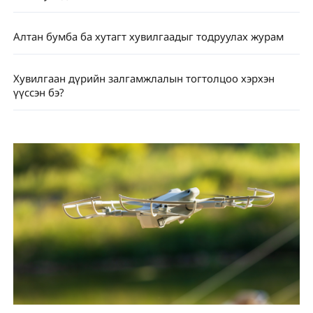
Алтан бумба ба хутагт хувилгаадыг тодруулах журам
Хувилгаан дүрийн залгамжлалын тогтолцоо хэрхэн
үүссэн бэ?