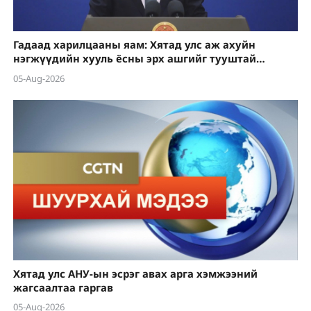
Гадаад харилцааны яам: Хятад улс аж ахуйн
нэгжүүдийн хууль ёсны эрх ашгийг тууштай
хамгаална
05-Aug-2026
Хятад улс АНУ-ын эсрэг авах арга хэмжээний
жагсаалтаа гаргав
05-Aug-2026