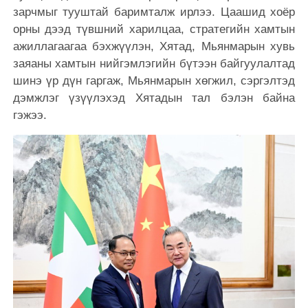
зарчмыг тууштай баримталж ирлээ. Цаашид хоёр
орны дээд түвшний харилцаа, стратегийн хамтын
ажиллагаагаа бэхжүүлэн, Хятад, Мьянмарын хувь
заяаны хамтын нийгэмлэгийн бүтээн байгуулалтад
шинэ үр дүн гаргаж, Мьянмарын хөгжил, сэргэлтэд
дэмжлэг үзүүлэхэд Хятадын тал бэлэн байна
гэжээ.