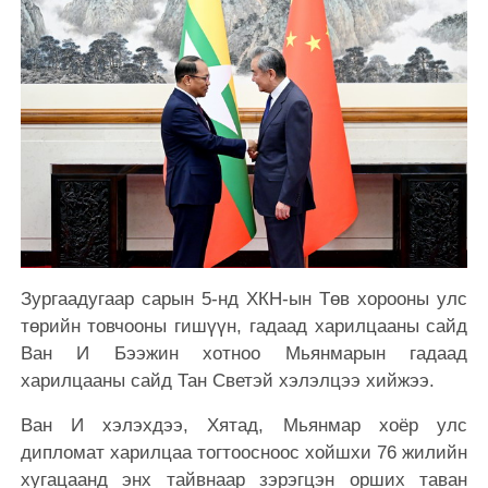
Зургаадугаар сарын 5-нд ХКН-ын Төв хорооны улс
төрийн товчооны гишүүн, гадаад харилцааны сайд
Ван И Бээжин хотноо Мьянмарын гадаад
харилцааны сайд Тан Светэй хэлэлцээ хийжээ.
Ван И хэлэхдээ, Хятад, Мьянмар хоёр улс
дипломат харилцаа тогтоосноос хойшхи 76 жилийн
хугацаанд энх тайвнаар зэрэгцэн орших таван