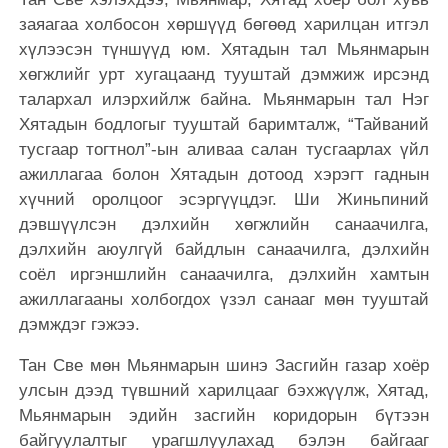
заяагаа холбосон хөршүүд бөгөөд харилцан итгэл
хүлээсэн түншүүд юм. Хятадын тал Мьянмарын
хөгжлийг урт хугацаанд тууштай дэмжиж ирсэнд
талархал илэрхийлж байна. Мьянмарын тал Нэг
Хятадын бодлогыг тууштай баримталж, “Тайваний
тусгаар тогтнол”-ын аливаа салан тусгаарлах үйл
ажиллагаа болон Хятадын дотоод хэрэгт гаднын
хүчний оролцоог эсэргүүцдэг. Ши Жиньпиний
дэвшүүлсэн дэлхийн хөгжлийн санаачилга,
дэлхийн аюулгүй байдлын санаачилга, дэлхийн
соёл иргэншлийн санаачилга, дэлхийн хамтын
ажиллагааны холбогдох үзэл санааг мөн тууштай
дэмждэг гэжээ.
Тан Све мөн Мьянмарын шинэ Засгийн газар хоёр
улсын дээд түвшний харилцааг бэхжүүлж, Хятад,
Мьянмарын эдийн засгийн коридорын бүтээн
байгуулалтыг урагшлуулахад бэлэн байгааг