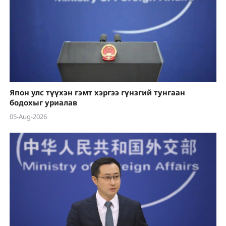
Япон улс түүхэн гэмт хэргээ гүнзгий тунгаан
бодохыг уриалав
05-Aug-2026