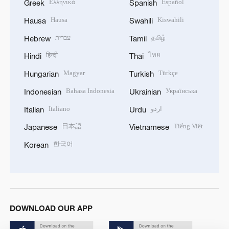
Ελληνικά
Español
Greek
Spanish
Hausa
Kiswahili
Hausa
Swahili
עברית
தமிழ்
Hebrew
Tamil
हिन्दी
ไทย
Hindi
Thai
Magyar
Türkçe
Hungarian
Turkish
Bahasa Indonesia
Українська
Indonesian
Ukrainian
Italiano
اردو
Italian
Urdu
日本語
Tiếng Việt
Japanese
Vietnamese
한국어
Korean
DOWNLOAD OUR APP