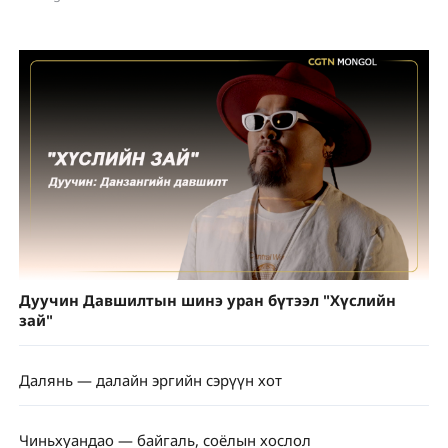
Дуучин Давшилтын шинэ уран бүтээл "Хүслийн
зай"
Далянь — далайн эргийн сэрүүн хот
Чиньхуандао — байгаль, соёлын хослол