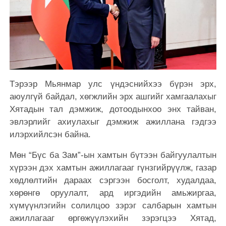
Тэрээр Мьянмар улс үндэснийхээ бүрэн эрх,
аюулгүй байдал, хөгжлийн эрх ашгийг хамгаалахыг
Хятадын тал дэмжиж, дотоодынхоо энх тайван,
эвлэрлийг ахиулахыг дэмжиж ажиллана гэдгээ
илэрхийлсэн байна.
Мөн “Бүс ба Зам”-ын хамтын бүтээн байгуулалтын
хүрээн дэх хамтын ажиллагааг гүнзгийрүүлж, газар
хөдлөлтийн дараах сэргээн босголт, худалдаа,
хөрөнгө оруулалт, ард иргэдийн амьжиргаа,
хүмүүнлэгийн солилцоо зэрэг салбарын хамтын
ажиллагааг өргөжүүлэхийн зэрэгцээ Хятад,