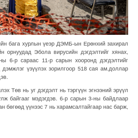
ийн бага хурлын үеэр ДЭМБ-ын Ерөнхий захирал
н орнуудад Эбола вирусийн дэгдэлтийг хянах,
ны 6-р сараас 11-р сарын хооронд дэгдэлтийг
д дэмжлэг үзүүлэх зорилгоор 518 сая ам.доллар
эв.
эх Төв нь уг дэгдэлт нь тэргүүн эгнээний эрүүл
лж байгааг мэдэгдэв. 6-р сарын 3-ны байдлаар
н бөгөөд үүнээс 7 нь харамсалтайгаар нас барж,