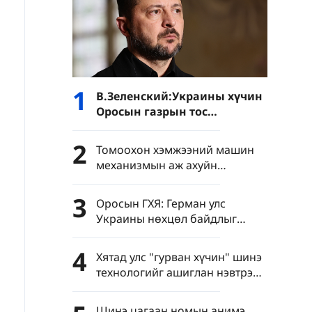
1
В.Зеленский:Украины хүчин
Оросын газрын тос
боловсруулах үйлдвэрүүд
болон Хар тэнгисийн хөлөг
2
Томоохон хэмжээний машин
онгоцнуудад цохилт өгчээ
механизмын аж ахуйн
нэгжүүдийн нэмүү өртөг 6.4
хувиар өсөв
3
Оросын ГХЯ: Герман улс
Украины нөхцөл байдлыг
хурцатгаж байна
4
Хятад улс "гурван хүчин" шинэ
технологийг ашиглан нэвтрэн
тархахаас сэргийлэхийг
уриалав
Шинэ цагаан номын анимэ