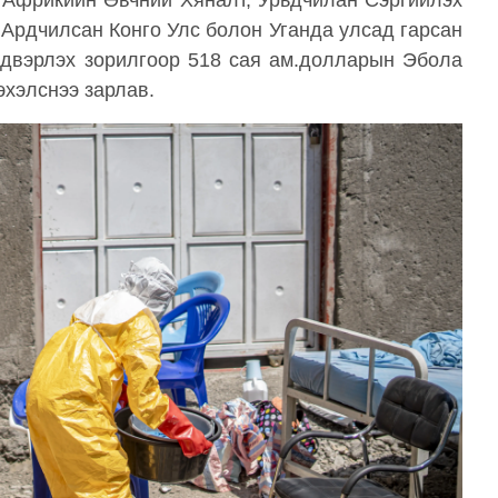
 Африкийн Өвчний Хяналт, Урьдчилан Сэргийлэх
 Ардчилсан Конго Улс болон Уганда улсад гарсан
йдвэрлэх зорилгоор 518 сая ам.долларын Эбола
эхэлснээ зарлав.