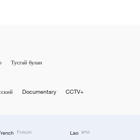
о
Тусгай булан
сский
Documentary
CCTV+
French
Français
Lao
ລາວ