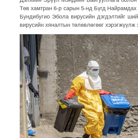
Дэлхийн Эрүүл Мэндийн Байгууллага болон
Төв хамтран 6-р сарын 5-нд Бүгд Найрамдах
Бундибугио Эбола вирусийн дэгдэлтийг ши
вирусийн хяналтын төлөвлөгөөг хэрэгжүүлж 