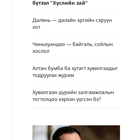
бүтээл "Хүслийн зай"
Далянь — далайн эргийн сэрүүн
хот
Чиньхуандао — байгаль, соёлын
хослол
Алтан бумба ба хутагт хувилгаадыг
тодруулах журам
Хувилгаан дүрийн залгамжлалын
тогтолцоо хэрхэн үүссэн бэ?