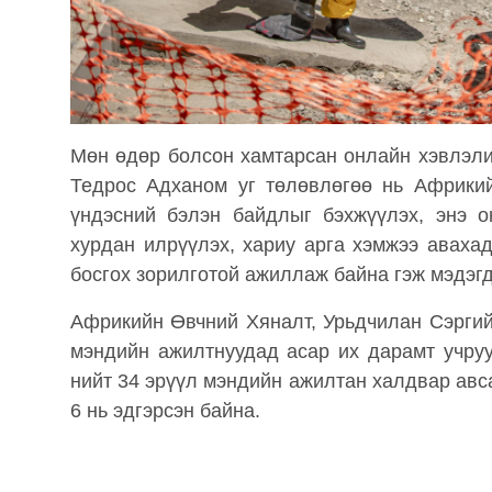
Мөн өдөр болсон хамтарсан онлайн хэвлэл
Тедрос Адханом уг төлөвлөгөө нь Африкий
үндэсний бэлэн байдлыг бэхжүүлэх, энэ о
хурдан илрүүлэх, хариу арга хэмжээ аваха
босгох зорилготой ажиллаж байна гэж мэдэгд
Африкийн Өвчний Хяналт, Урьдчилан Сэргийл
мэндийн ажилтнуудад асар их дарамт учруу
нийт 34 эрүүл мэндийн ажилтан халдвар авса
6 нь эдгэрсэн байна.