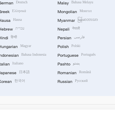
German
Deutsch
Malay
Bahasa Melayu
Greek
Ελληνικά
Mongolian
Монгол
Hausa
Hausa
Myanmar
မြန်မာဘာသာ
Hebrew
עברית
Nepali
नेपाली
Hindi
हिन्दी
Persian
فارسی
Hungarian
Magyar
Polish
Polski
Indonesian
Bahasa Indonesia
Portuguese
Português
Italian
Italiano
Pashto
پښتو
Japanese
日本語
Romanian
Română
Korean
한국어
Russian
Русский