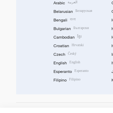
Arabic
العربية
Belarusian
Беларуская
Bengali
বাংলা
Bulgarian
Български
Cambodian
ខ្មែរ
Croatian
Hrvatski
Czech
Český
English
English
Esperanto
Esperanto
Filipino
Filipino