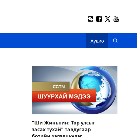
Аудио
"Ши Жиньпин: Төр улсыг
засах тухай" тавдугаар
ботийн хэлэлцүүлэг