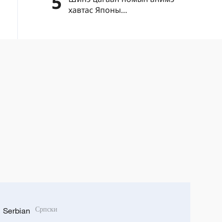
5
хавтас Японы
"цэрэгжүүлэлтийг дахин
эрчимжүүлэх" шуналыг нууж
чадахгүй
Serbian
Српски