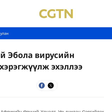
булан
ий Эбола вирусийн
 хэрэгжүүлж эхэллээ