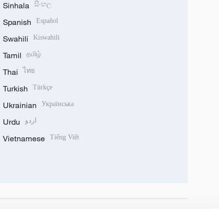
Sinhala
සිංහල
Spanish
Español
Swahili
Kiswahili
Tamil
தமிழ்
Thai
ไทย
Turkish
Türkçe
Ukrainian
Українська
Urdu
اردو
Vietnamese
Tiếng Việt