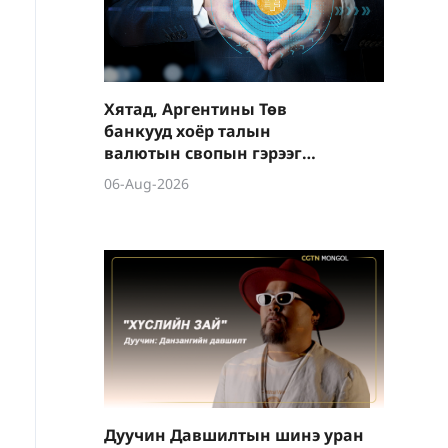
Хятад, Аргентины Төв
банкууд хоёр талын
валютын свопын гэрээг
шинэчиллээ
06-Aug-2026
Дуучин Давшилтын шинэ уран