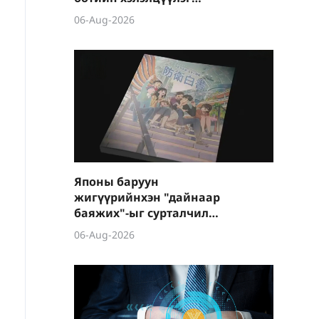
боллоо
06-Aug-2026
Японы баруун
жигүүрийнхэн "дайнаар
баяжих"-ыг сурталчилж
байна
06-Aug-2026