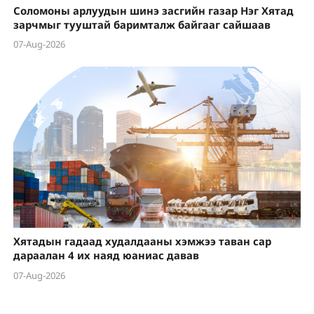
Соломоны арлуудын шинэ засгийн газар Нэг Хятад
зарчмыг тууштай баримталж байгааг сайшаав
07-Aug-2026
Хятадын гадаад худалдааны хэмжээ таван сар
дараалан 4 их наяд юаниас давав
07-Aug-2026