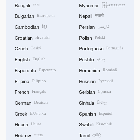
বাংলা
မြန်မာဘာသာ
Bengali
Myanmar
Български
नेपाली
Bulgarian
Nepali
ខ្មែរ
فارسی
Cambodian
Persian
Hrvatski
Polski
Croatian
Polish
Český
Português
Czech
Portuguese
English
پښتو
English
Pashto
Esperanto
Română
Esperanto
Romanian
Filipino
Русский
Filipino
Russian
Français
Српски
French
Serbian
Deutsch
සිංහල
German
Sinhala
Ελληνικά
Español
Greek
Spanish
Hausa
Kiswahili
Hausa
Swahili
עברית
தமிழ்
Hebrew
Tamil