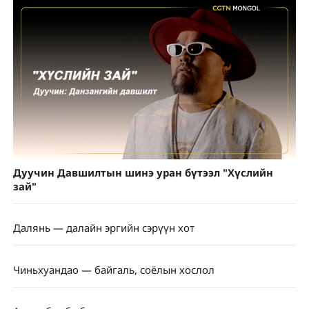
Дуучин Давшилтын шинэ уран бүтээл "Хүслийн
зай"
Далянь — далайн эргийн сэрүүн хот
Чиньхуандао — байгаль, соёлын хослол