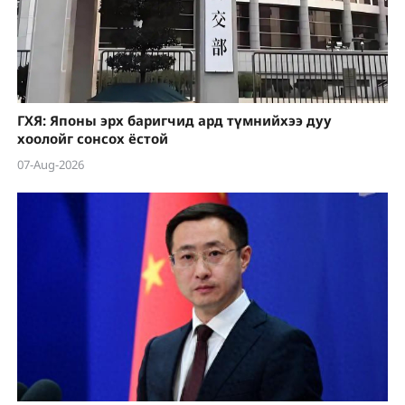
ГХЯ: Японы эрх баригчид ард түмнийхээ дуу
хоолойг сонсох ёстой
07-Aug-2026