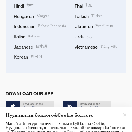
हिन्दी
ไทย
Hindi
Thai
Magyar
Türkçe
Hungarian
Turkish
Bahasa Indonesia
Українська
Indonesian
Ukrainian
Italiano
اردو
Italian
Urdu
日本語
Tiếng Việt
Japanese
Vietnamese
한국어
Korean
DOWNLOAD OUR APP
Нууцлалын бодлого&Cookie бодлого
Манай сайтад үргэлжлүүлэн хандаж буй бол та Cookie,
Нууцлалын бодлого, ашиглалтын нөхцлийг зөвшөөрч байна гэсэн
үг. Та өөрийн хөтчөөр дамжуулан Cookie-ийн тохиргоогоо өөрчлөх