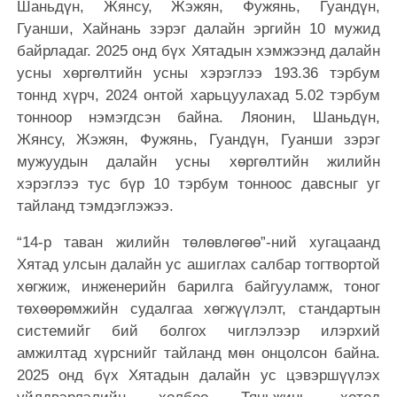
Шаньдүн, Жянсу, Жэжян, Фужянь, Гуандүн,
Гуанши, Хайнань зэрэг далайн эргийн 10 мужид
байрладаг. 2025 онд бүх Хятадын хэмжээнд далайн
усны хөргөлтийн усны хэрэглээ 193.36 тэрбум
тоннд хүрч, 2024 онтой харьцуулахад 5.02 тэрбум
тонноор нэмэгдсэн байна. Ляонин, Шаньдүн,
Жянсу, Жэжян, Фужянь, Гуандүн, Гуанши зэрэг
мужуудын далайн усны хөргөлтийн жилийн
хэрэглээ тус бүр 10 тэрбум тонноос давсныг уг
тайланд тэмдэглэжээ.
“14-р таван жилийн төлөвлөгөө”-ний хугацаанд
Хятад улсын далайн ус ашиглах салбар тогтвортой
хөгжиж, инженерийн барилга байгууламж, тоног
төхөөрөмжийн судалгаа хөгжүүлэлт, стандартын
системийг бий болгох чиглэлээр илэрхий
амжилтад хүрснийг тайланд мөн онцолсон байна.
2025 онд бүх Хятадын далайн ус цэвэршүүлэх