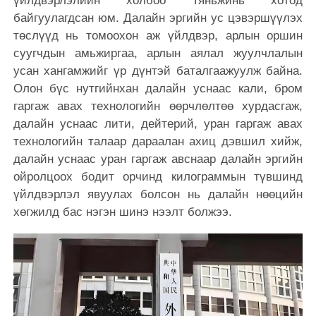
үйлдвэрлэлийн холбоо Тяньжинь хотод
байгуулагдсан юм. Далайн эргийн ус цэвэршүүлэх
төслүүд нь томоохон аж үйлдвэр, арлын оршин
суугчдын амьжиргаа, арлын аялал жуулчлалын
усан хангамжийг үр дүнтэй баталгаажуулж байна.
Олон бүс нутгийнхан далайн уснаас кали, бром
гаргаж авах технологийн өөрчлөлтөө хурдасгаж,
далайн уснаас лити, дейтерий, уран гаргаж авах
технологийн талаар дараалан ахиц дэвшил хийж,
далайн уснаас уран гаргаж авснаар далайн эргийн
ойролцоох бодит орчинд килограммын түвшинд
үйлдвэрлэл явуулах болсон нь далайн нөөцийн
хөгжилд бас нэгэн шинэ нээлт болжээ.