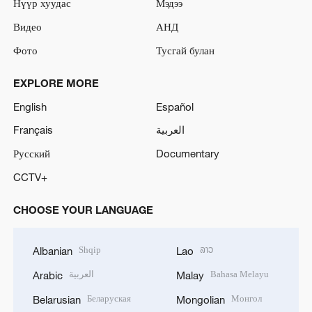
Нүүр хуудас
Мэдээ
Видео
АНД
Фото
Тусгай булан
EXPLORE MORE
English
Español
Français
العربية
Русский
Documentary
CCTV+
CHOOSE YOUR LANGUAGE
Shqip
ລາວ
Albanian
Lao
العربية
Bahasa Melayu
Arabic
Malay
Беларуская
Монгол
Belarusian
Mongolian