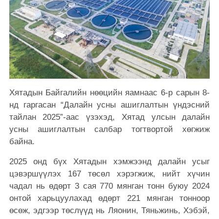
Хятадын Байгалийн нөөцийн яамнаас 6-р сарын 8-
нд гаргасан “Далайн усны ашиглалтын үндэсний
тайлан 2025”-аас үзэхэд, Хятад улсын далайн
усны ашиглалтын салбар тогтвортой хөгжиж
байна.
2025 онд бүх Хятадын хэмжээнд далайн усыг
цэвэршүүлэх 167 төсөл хэрэгжиж, нийт хүчин
чадал нь өдөрт 3 сая 770 мянган тонн буюу 2024
онтой харьцуулахад өдөрт 221 мянган тонноор
өсөж, эдгээр төслүүд нь Ляонин, Тяньжинь, Хэбэй,