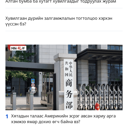
Алтан бумба ба хутагт хувилгаадыг тодруулах журам
Хувилгаан дүрийн залгамжлалын тогтолцоо хэрхэн
үүссэн бэ?
1
Хятадын талаас Америкийн эсрэг авсан хариу арга
хэмжээ ямар дохио өгч байна вэ?