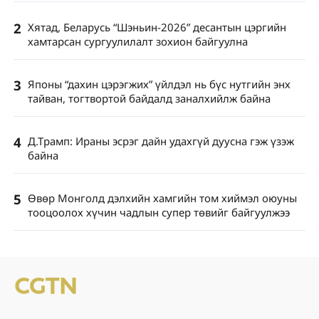
2
Хятад, Беларусь “Шэньин-2026” десантын цэргийн
хамтарсан сургуулилалт зохион байгуулна
3
Японы “дахин цэрэгжих” үйлдэл нь бүс нутгийн энх
тайван, тогтвортой байдалд заналхийлж байна
4
Д.Трамп: Ираны эсрэг дайн удахгүй дуусна гэж үзэж
байна
5
Өвөр Монголд дэлхийн хамгийн том хиймэл оюуны
тооцоолох хүчин чадлын супер төвийг байгуулжээ