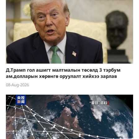
Д.Трамп гол ашигт малтмалын төсөлд 3 тэрбум
ам.долларын хөрөнгө оруулалт хийхээ зарлав
08-Aug-2026