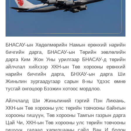
БНАСАУ-ын Хөдөлмөрийн Намын ерөнхий нарийн
бичгийн дарга, БНАСАУ-ын Төрийн зөвлөлийн
дарга Ким Жон Уны урилгаар БНАСАУ-д төрийн
айлчлал хийхээр ХКН-ын Төв хорооны ерөнхий
нарийн бичгийн дарга, БНХАУ-ын дарга Ши
Жиньпин зургаадугаар сарын 8-ны Үдээс өмнө
тусгай онгоцоор Бээжин хотоос мордлоо.
Айлчлалд Ши Жиньпиний гэргий Пэн Лиюань,
ХКН-ын Төв хорооны улс төрийн товчооны байнгын
хорооны гишүүн, Төв хорооны Тамгын газрын дарга
Цай Чи, ХКН-ын Төв хорооны улс төрийн товчооны
гишүүн, гадаад харилцааны сайд Ван И болон