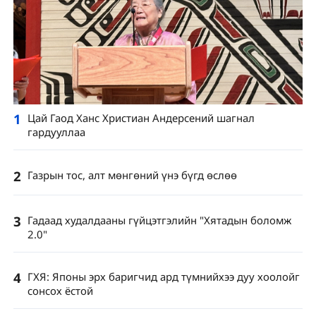
1
Цай Гаод Ханс Христиан Андерсений шагнал
гардууллаа
2
Газрын тос, алт мөнгөний үнэ бүгд өслөө
3
Гадаад худалдааны гүйцэтгэлийн "Хятадын боломж
2.0"
4
ГХЯ: Японы эрх баригчид ард түмнийхээ дуу хоолойг
сонсох ёстой