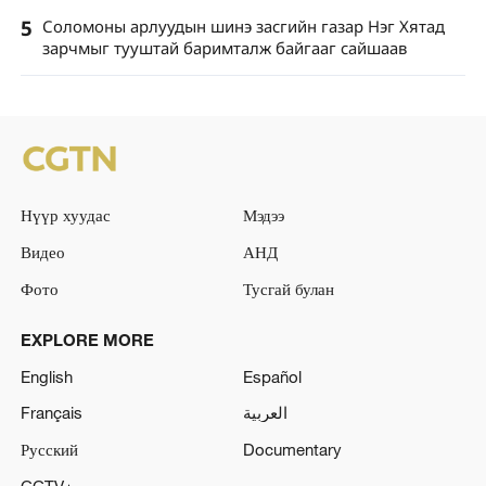
5
Соломоны арлуудын шинэ засгийн газар Нэг Хятад
зарчмыг тууштай баримталж байгааг сайшаав
Нүүр хуудас
Мэдээ
Видео
АНД
Фото
Тусгай булан
EXPLORE MORE
English
Español
Français
العربية
Русский
Documentary
CCTV+