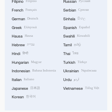
Filipino
Русский
Filipino
Russian
Français
Српски
French
Serbian
Deutsch
සිංහල
German
Sinhala
Ελληνικά
Español
Greek
Spanish
Hausa
Kiswahili
Hausa
Swahili
עברית
தமிழ்
Hebrew
Tamil
हिन्दी
ไทย
Hindi
Thai
Magyar
Türkçe
Hungarian
Turkish
Bahasa Indonesia
Українська
Indonesian
Ukrainian
Italiano
اردو
Italian
Urdu
日本語
Tiếng Việt
Japanese
Vietnamese
한국어
Korean