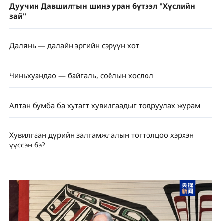
Дуучин Давшилтын шинэ уран бүтээл "Хүслийн
зай"
Далянь — далайн эргийн сэрүүн хот
Чиньхуандао — байгаль, соёлын хослол
Алтан бумба ба хутагт хувилгаадыг тодруулах журам
Хувилгаан дүрийн залгамжлалын тогтолцоо хэрхэн
үүссэн бэ?