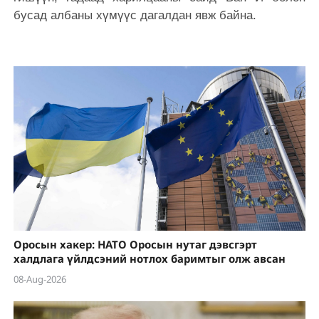
бусад албаны хүмүүс дагалдан явж байна.
Оросын хакер: НАТО Оросын нутаг дэвсгэрт
халдлага үйлдсэний нотлох баримтыг олж авсан
08-Aug-2026