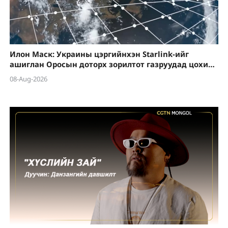
Илон Маск: Украины цэргийнхэн Starlink-ийг
ашиглан Оросын доторх зорилтот газруудад цохилт
өгөхийг зөвшөөрөхгүй
08-Aug-2026