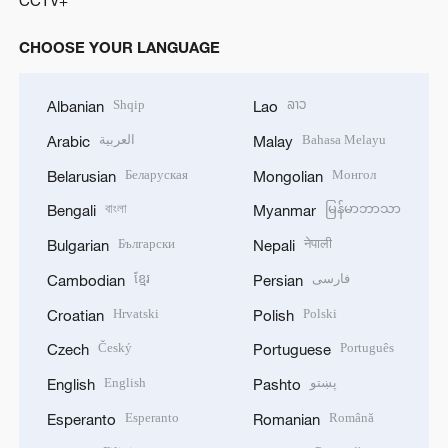
CHOOSE YOUR LANGUAGE
Shqip
ລາວ
Albanian
Lao
العربية
Bahasa Melayu
Arabic
Malay
Беларуская
Монгол
Belarusian
Mongolian
বাংলা
မြန်မာဘာသာ
Bengali
Myanmar
Български
नेपाली
Bulgarian
Nepali
ខ្មែរ
فارسی
Cambodian
Persian
Hrvatski
Polski
Croatian
Polish
Český
Português
Czech
Portuguese
English
پښتو
English
Pashto
Esperanto
Română
Esperanto
Romanian