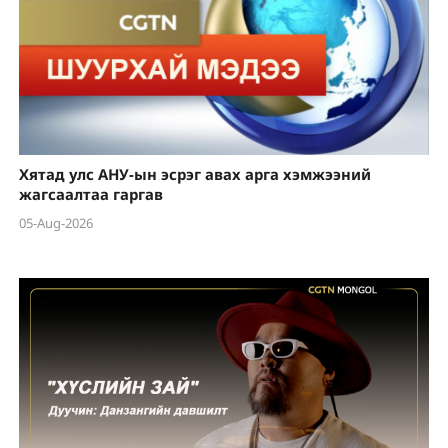
Хятад улс АНУ-ын эсрэг авах арга хэмжээний
жагсаалтаа гаргав
05-Aug-2026