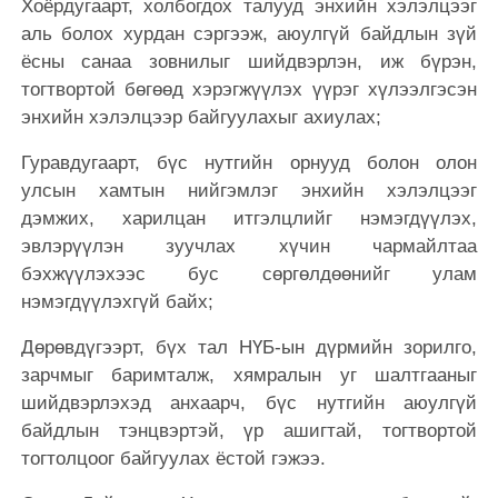
Хоёрдугаарт, холбогдох талууд энхийн хэлэлцээг
аль болох хурдан сэргээж, аюулгүй байдлын зүй
ёсны санаа зовнилыг шийдвэрлэн, иж бүрэн,
тогтвортой бөгөөд хэрэгжүүлэх үүрэг хүлээлгэсэн
энхийн хэлэлцээр байгуулахыг ахиулах;
Гуравдугаарт, бүс нутгийн орнууд болон олон
улсын хамтын нийгэмлэг энхийн хэлэлцээг
дэмжих, харилцан итгэлцлийг нэмэгдүүлэх,
эвлэрүүлэн зуучлах хүчин чармайлтаа
бэхжүүлэхээс бус сөргөлдөөнийг улам
нэмэгдүүлэхгүй байх;
Дөрөвдүгээрт, бүх тал НҮБ-ын дүрмийн зорилго,
зарчмыг баримталж, хямралын уг шалтгааныг
шийдвэрлэхэд анхаарч, бүс нутгийн аюулгүй
байдлын тэнцвэртэй, үр ашигтай, тогтвортой
тогтолцоог байгуулах ёстой гэжээ.