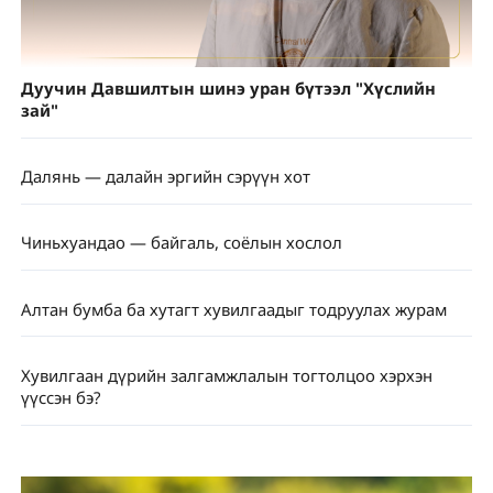
Дуучин Давшилтын шинэ уран бүтээл "Хүслийн
зай"
Далянь — далайн эргийн сэрүүн хот
Чиньхуандао — байгаль, соёлын хослол
Алтан бумба ба хутагт хувилгаадыг тодруулах журам
Хувилгаан дүрийн залгамжлалын тогтолцоо хэрхэн
үүссэн бэ?