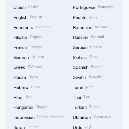
Český
Português
Czech
Portuguese
English
پښتو
English
Pashto
Esperanto
Română
Esperanto
Romanian
Filipino
Русский
Filipino
Russian
Français
Српски
French
Serbian
Deutsch
සිංහල
German
Sinhala
Ελληνικά
Español
Greek
Spanish
Hausa
Kiswahili
Hausa
Swahili
עברית
தமிழ்
Hebrew
Tamil
हिन्दी
ไทย
Hindi
Thai
Magyar
Türkçe
Hungarian
Turkish
Bahasa Indonesia
Українська
Indonesian
Ukrainian
Italiano
اردو
Italian
Urdu