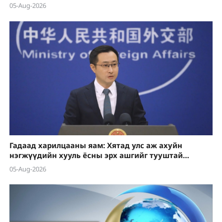
05-Aug-2026
Гадаад харилцааны яам: Хятад улс аж ахуйн
нэгжүүдийн хууль ёсны эрх ашгийг тууштай
хамгаална
05-Aug-2026