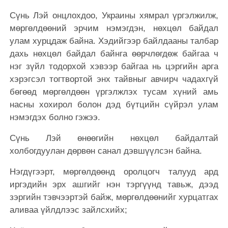
Сүнь Лэй онцлохдоо, Украины хямрал үргэлжилж,
мөргөлдөөний эрчим нэмэгдэн, нөхцөл байдал
улам хурцдаж байна. Хэдийгээр байлдааны талбар
дахь нөхцөл байдал байнга өөрчлөгдөж байгаа ч
нэг зүйл тодорхой хэвээр байгаа нь цэргийн арга
хэрэгсэл тогтвортой энх тайвныг авчирч чадахгүй
бөгөөд мөргөлдөөн үргэлжлэх тусам хүний амь
насны хохирол болон дэд бүтцийн сүйрэл улам
нэмэгдэх болно гэжээ.
Сүнь Лэй өнөөгийн нөхцөл байдалтай
холбогдуулан дөрвөн санал дэвшүүлсэн байна.
Нэгдүгээрт, мөргөлдөөнд оролцогч талууд ард
иргэдийн эрх ашгийг нэн тэргүүнд тавьж, дээд
зэргийн тэвчээртэй байж, мөргөлдөөнийг хурцатгах
аливаа үйлдлээс зайлсхийх;