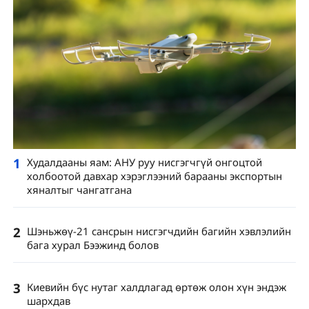
1
Худалдааны яам: АНУ руу нисгэгчгүй онгоцтой
холбоотой давхар хэрэглээний барааны экспортын
хяналтыг чангатгана
2
Шэньжөү-21 сансрын нисгэгчдийн багийн хэвлэлийн
бага хурал Бээжинд болов
3
Киевийн бүс нутаг халдлагад өртөж олон хүн эндэж
шархдав