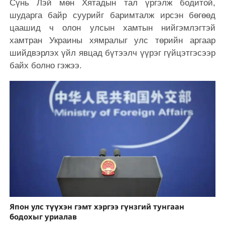
Сүнь Лэй мөн Хятадын тал үргэлж бодитой,
шударга байр суурийг баримталж ирсэн бөгөөд
цаашид ч олон улсын хамтын нийгэмлэгтэй
хамтран Украины хямралыг улс төрийн аргаар
шийдвэрлэх үйл явцад бүтээлч үүрэг гүйцэтгэсээр
байх болно гэжээ.
Япон улс түүхэн гэмт хэргээ гүнзгий тунгаан
бодохыг уриалав