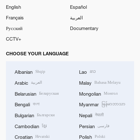
English
Español
Français
العربية
Русский
Documentary
CCTV+
CHOOSE YOUR LANGUAGE
Shqip
ລາວ
Albanian
Lao
العربية
Bahasa Melayu
Arabic
Malay
Беларуская
Монгол
Belarusian
Mongolian
বাংলা
မြန်မာဘာသာ
Bengali
Myanmar
Български
नेपाली
Bulgarian
Nepali
ខ្មែរ
فارسی
Cambodian
Persian
Hrvatski
Polski
Croatian
Polish