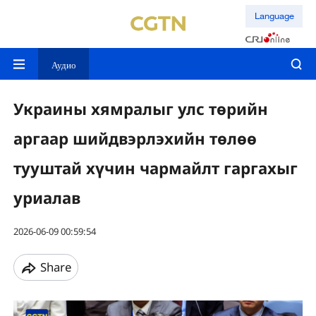
Language
Аудио
Украины хямралыг улс төрийн
аргаар шийдвэрлэхийн төлөө
тууштай хүчин чармайлт гаргахыг
уриалав
2026-06-09 00:59:54
Share