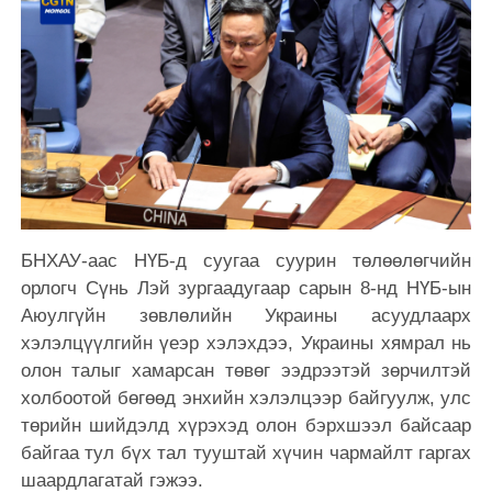
БНХАУ-аас НҮБ-д суугаа суурин төлөөлөгчийн
орлогч Сүнь Лэй зургаадугаар сарын 8-нд НҮБ-ын
Аюулгүйн зөвлөлийн Украины асуудлаарх
хэлэлцүүлгийн үеэр хэлэхдээ, Украины хямрал нь
олон талыг хамарсан төвөг ээдрээтэй зөрчилтэй
холбоотой бөгөөд энхийн хэлэлцээр байгуулж, улс
төрийн шийдэлд хүрэхэд олон бэрхшээл байсаар
байгаа тул бүх тал тууштай хүчин чармайлт гаргах
шаардлагатай гэжээ.