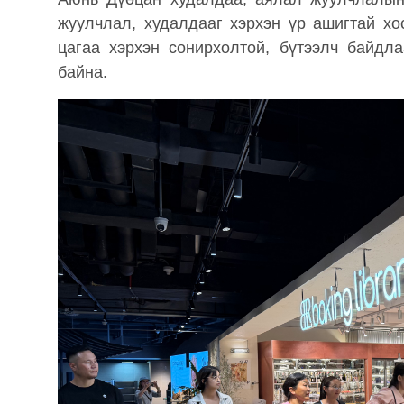
жуулчлал, худалдааг хэрхэн үр ашигтай хо
цагаа хэрхэн сонирхолтой, бүтээлч байдл
байна.