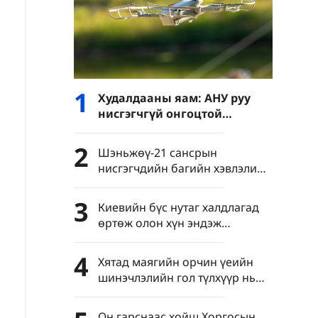
1
Худалдааны яам: АНУ руу
нисгэгчгүй онгоцтой
холбоотой давхар
хэрэглээний барааны
2
Шэньжөү-21 сансрын
экспортын хяналтыг
нисгэгчдийн багийн хэвлэлийн
чангатгана
бага хурал Бээжинд болов
3
Киевийн бүс нутаг халдлагад
өртөж олон хүн эндэж
шархдав
4
Хятад маягийн орчин үеийн
шинэчлэлийн гол түлхүүр нь
яагаад шинжлэх ухаан,
технологийн шинэчлэл вэ?
Он гарснаас хойш Хоргосын