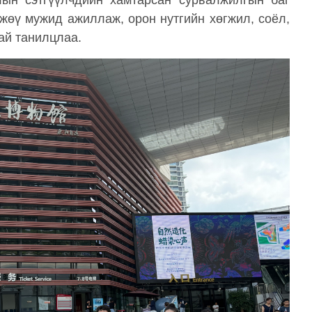
олын сэтгүүлчдийн хамтарсан сурвалжилгын баг
жөү мужид ажиллаж, орон нутгийн хөгжил, соёл,
ай танилцлаа.