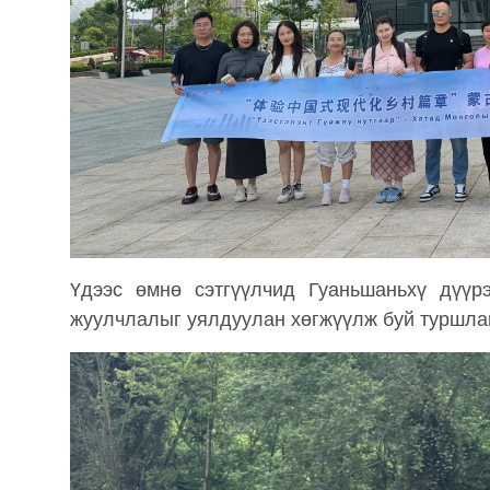
Үдээс өмнө сэтгүүлчид Гуаньшаньхү дүүрэ
жуулчлалыг уялдуулан хөгжүүлж буй туршлаг