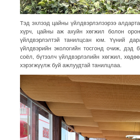
Тэд эхлээд цайны үйлдвэрлэлээрээ алдарта
хүрч, цайны аж ахуйн хөгжил болон орон
үйлдвэрлэлтэй танилцсан юм. Үүний да
үйлдвэрийн экологийн тосгонд очиж, дэд 
соёл, бүтээлч үйлдвэрлэлийн хөгжил, хөдө
хэрэгжүүлж буй ажлуудтай танилцлаа.