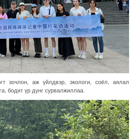
гт зочлон, аж үйлдвэр, экологи, соёл, аялал
а, бодит үр дүнг сурвалжиллаа.