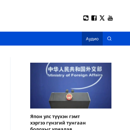
Аудио
Япон улс түүхэн гэмт
хэргээ гүнзгий тунгаан
бодохыг уриалав