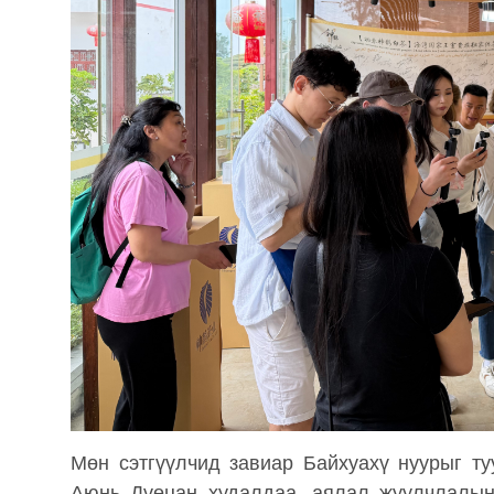
Мөн сэтгүүлчид завиар Байхуахү нуурыг ту
Аюнь Дүөцан худалдаа, аялал жуулчлалын 