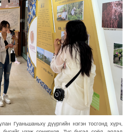
улан Гуаньшаньхү дүүргийн нэгэн тосгонд хүрч,
бүсийг үзэж сонирхов. Тус бүсэд соёл, аялал