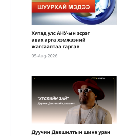
Хятад улс АНУ-ын эсрэг
авах арга хэмжээний
жагсаалтаа гаргав
05-Aug-2026
Дуучин Давшилтын шинэ уран