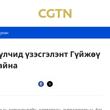
булан
үлчид үзэсгэлэнт Гүйжөү
айна