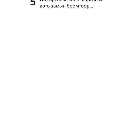
5
авто замын боомтоор
нэвтэрсэн зорчигчдын тоо нэг
сая давлаа