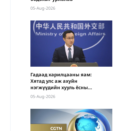
05-Aug-2026
Гадаад харилцааны яам:
Хятад улс аж ахуйн
нэгжүүдийн хууль ёсны
эрх ашгийг тууштай
05-Aug-2026
хамгаална