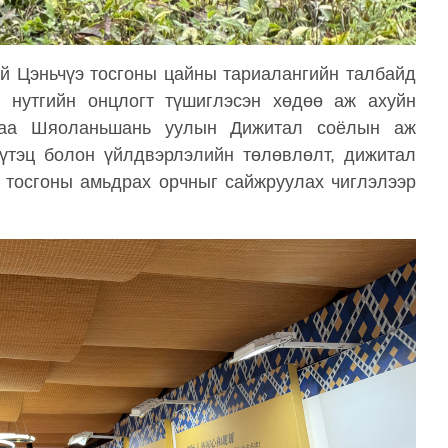
й Цэньчүэ тосгоны цайны тариалангийн талбайд
 нутгийн онцлогт түшиглэсэн хөдөө аж ахуйн
раа Шяоланьшань уулын Дижитал соёлын аж
бүтэц болон үйлдвэрлэлийн төлөвлөлт, дижитал
ө тосгоны амьдрах орчныг сайжруулах чиглэлээр