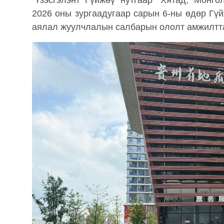
“Үзэсгэлэнт Гүйжөү нутгаар” Хятад, Монг
2026 оны зургаадугаар сарын 6-ны өдөр Гүй
аялал жуулчлалын салбарын ололт амжилтт