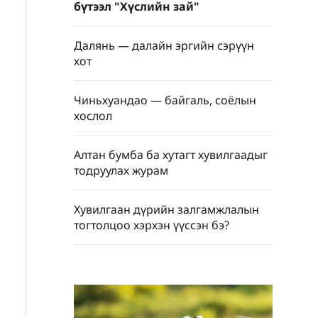
бүтээл "Хүслийн зай"
Далянь — далайн эргийн сэрүүн
хот
Чиньхуандао — байгаль, соёлын
хослол
Алтан бумба ба хутагт хувилгаадыг
тодруулах журам
Хувилгаан дүрийн залгамжлалын
тогтолцоо хэрхэн үүссэн бэ?