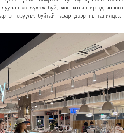
слуулан хөгжүүлж буй, мөн хотын иргэд чөлөөт
аар өнгөрүүлж буйтай газар дээр нь танилцсан