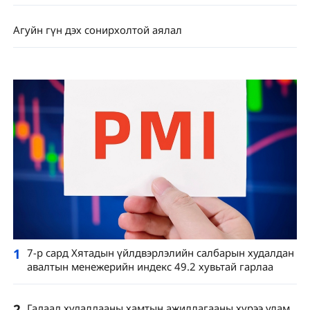
Агуйн гүн дэх сонирхолтой аялал
1
7-р сард Хятадын үйлдвэрлэлийн салбарын худалдан
авалтын менежерийн индекс 49.2 хувьтай гарлаа
2
Гадаад худалдааны хамтын ажиллагааны хүрээ улам