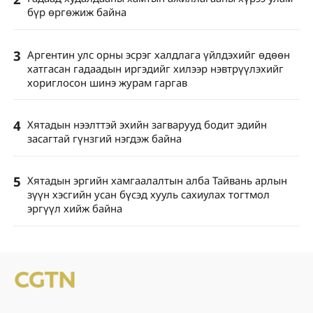
бүр өргөжиж байна
3
Аргентин улс орны эсрэг халдлага үйлдэхийг өдөөн
хатгасан гадаадын иргэдийг хилээр нэвтрүүлэхийг
хориглосон шинэ журам гаргав
4
Хятадын нээлттэй эхийн загварууд бодит эдийн
засагтай гүнзгий нэгдэж байна
5
Хятадын эргийн хамгаалалтын алба Тайвань арлын
зүүн хэсгийн усан бүсэд хууль сахиулах тогтмол
эргүүл хийж байна