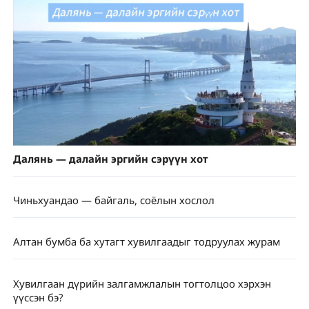
Далянь — далайн эргийн сэрүүн хот
Чиньхуандао — байгаль, соёлын хослол
Алтан бумба ба хутагт хувилгаадыг тодруулах журам
Хувилгаан дүрийн залгамжлалын тогтолцоо хэрхэн
үүссэн бэ?