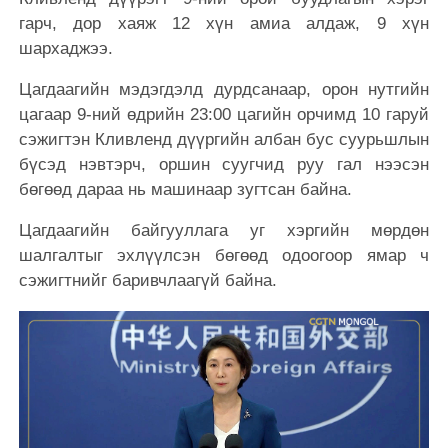
гарч, дор хаяж 12 хүн амиа алдаж, 9 хүн
шархаджээ.
Цагдаагийн мэдэгдэлд дурдсанаар, орон нутгийн
цагаар 9-ний өдрийн 23:00 цагийн орчимд 10 гаруй
сэжигтэн Кливленд дүүргийн албан бус суурьшлын
бүсэд нэвтэрч, оршин суугчид руу гал нээсэн
бөгөөд дараа нь машинаар зугтсан байна.
Цагдаагийн байгууллага уг хэргийн мөрдөн
шалгалтыг эхлүүлсэн бөгөөд одоогоор ямар ч
сэжигтнийг баривчлаагүй байна.