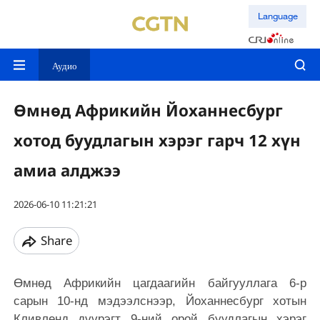
Language
Аудио
Өмнөд Африкийн Йоханнесбург
хотод буудлагын хэрэг гарч 12 хүн
амиа алджээ
2026-06-10 11:21:21
Share
Өмнөд Африкийн цагдаагийн байгууллага 6-р
сарын 10-нд мэдээлснээр, Йоханнесбург хотын
Кливленд дүүрэгт 9-ний орой буудлагын хэрэг