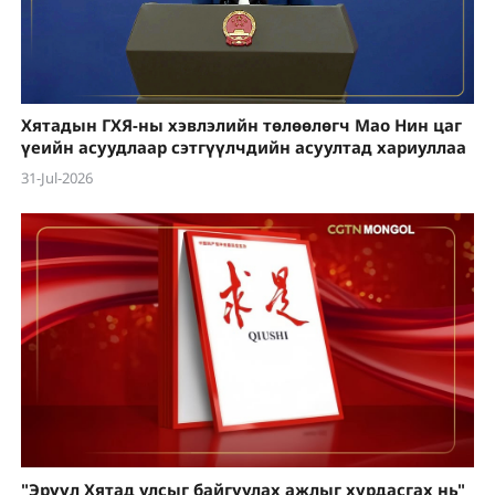
Хятадын ГХЯ-ны хэвлэлийн төлөөлөгч Мао Нин цаг
үеийн асуудлаар сэтгүүлчдийн асуултад хариуллаа
31-Jul-2026
"Эрүүл Хятад улсыг байгуулах ажлыг хурдасгах нь"