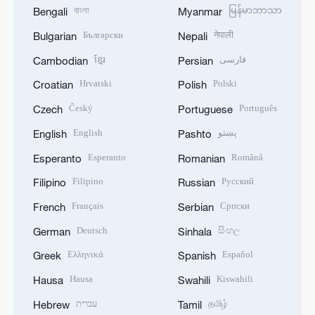
বাংলা
မြန်မာဘာသာ
Bengali
Myanmar
Български
नेपाली
Bulgarian
Nepali
ខ្មែរ
فارسی
Cambodian
Persian
Hrvatski
Polski
Croatian
Polish
Český
Português
Czech
Portuguese
English
پښتو
English
Pashto
Esperanto
Română
Esperanto
Romanian
Filipino
Русский
Filipino
Russian
Français
Српски
French
Serbian
Deutsch
සිංහල
German
Sinhala
Ελληνικά
Español
Greek
Spanish
Hausa
Kiswahili
Hausa
Swahili
עברית
தமிழ்
Hebrew
Tamil