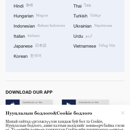
हिन्दी
ไทย
Hindi
Thai
Magyar
Türkçe
Hungarian
Turkish
Bahasa Indonesia
Українська
Indonesian
Ukrainian
Italiano
اردو
Italian
Urdu
日本語
Tiếng Việt
Japanese
Vietnamese
한국어
Korean
DOWNLOAD OUR APP
Нууцлалын бодлого&Cookie бодлого
Манай сайтад үргэлжлүүлэн хандаж буй бол та Cookie,
Нууцлалын бодлого, ашиглалтын нөхцлийг зөвшөөрч байна гэсэн
үг. Та өөрийн хөтчөөр дамжуулан Cookie-ийн тохиргоогоо өөрчлөх