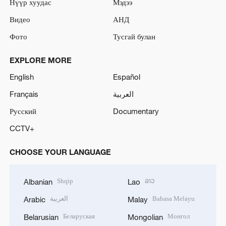
Нүүр хуудас
Мэдээ
Видео
АНД
Фото
Тусгай булан
EXPLORE MORE
English
Español
Français
العربية
Русский
Documentary
CCTV+
CHOOSE YOUR LANGUAGE
Shqip
ລາວ
Albanian
Lao
العربية
Bahasa Melayu
Arabic
Malay
Беларуская
Монгол
Belarusian
Mongolian