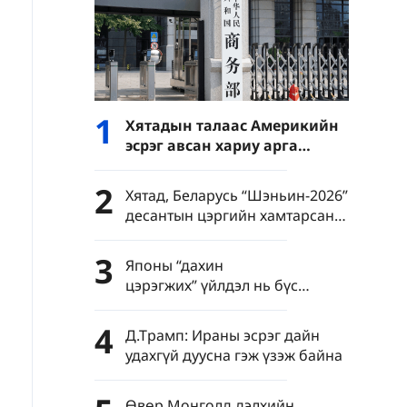
1
Хятадын талаас Америкийн
эсрэг авсан хариу арга
хэмжээ ямар дохио өгч
байна вэ?
2
Хятад, Беларусь “Шэньин-2026”
десантын цэргийн хамтарсан
сургуулилалт зохион байгуулна
3
Японы “дахин
цэрэгжих” үйлдэл нь бүс
нутгийн энх тайван, тогтвортой
байдалд заналхийлж байна
4
Д.Трамп: Ираны эсрэг дайн
удахгүй дуусна гэж үзэж байна
Өвөр Монголд дэлхийн