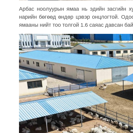
Арбас ноолуурын ямаа нь эдийн засгийн ху
нарийн бөгөөд өндөр цэвэр онцлогтой. Од
ямааны нийт тоо толгой 1.6 саяас давсан бай