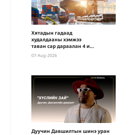
Хятадын гадаад
худалдааны хэмжээ
таван сар дараалан 4 их
наяд юаниас давав
07-Aug-2026
Дуучин Давшилтын шинэ уран