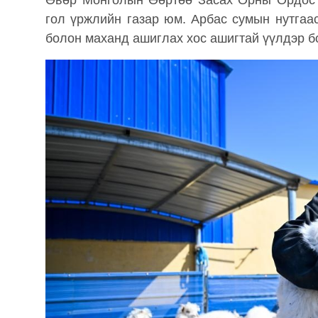
Өвөр Монголын Өөртөө Засах Орны Ордос 
гол үржлийн газар юм. Арбас сумын нутгаас
болон маханд ашиглах хос ашигтай үүлдэр 