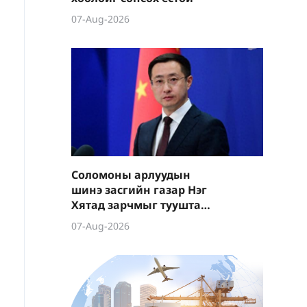
07-Aug-2026
Соломоны арлуудын
шинэ засгийн газар Нэг
Хятад зарчмыг тууштай
баримталж байгааг
07-Aug-2026
сайшаав