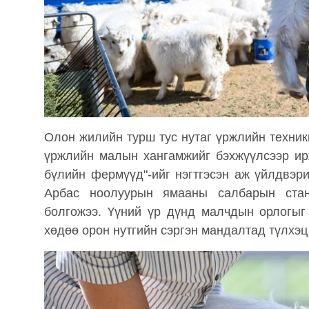
Олон жилийн турш тус нутаг үржлийн техник
үржлийн малын хангамжийг бэхжүүлсээр ирж
бүлийн фермүүд"-ийг нэгтгэсэн аж үйлдвэр
Арбас ноолуурын ямааны салбарын станд
болгожээ. Үүний үр дүнд малчдын орлогыг
хөдөө орон нутгийн сэргэн мандалтад түлхэц