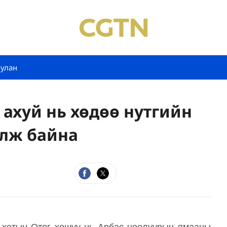
булан
ахуй нь хөдөө нутгийн
улж байна