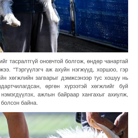
ийг тасралтгүй оновчтой болгож, өндөр чанартай
ээ. "Тэргүүлэгч аж ахуйн нэгжүүд, хоршоо, гэр
ийн хөгжлийн загварыг дэмжсэнээр тус хошуу нь
артчилагдсан, өргөн хүрээтэй хөгжлийг буй
 нэмэгдүүлэх, ажлын байраар хангахыг ахиулж,
 болсон байна.