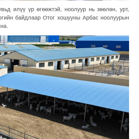
вьд илүү үр өгөөжтэй, ноолуур нь зөөлөн, урт,
оогийн байдлаар Отог хошууны Арбас ноолуурын
на.