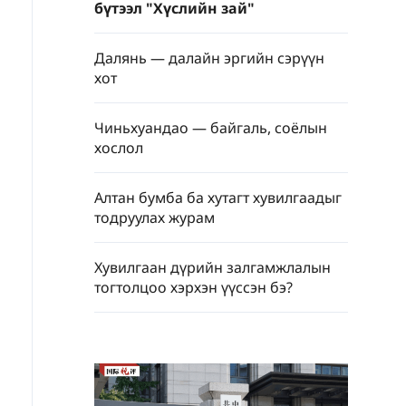
бүтээл "Хүслийн зай"
Далянь — далайн эргийн сэрүүн
хот
Чиньхуандао — байгаль, соёлын
хослол
Алтан бумба ба хутагт хувилгаадыг
тодруулах журам
Хувилгаан дүрийн залгамжлалын
тогтолцоо хэрхэн үүссэн бэ?