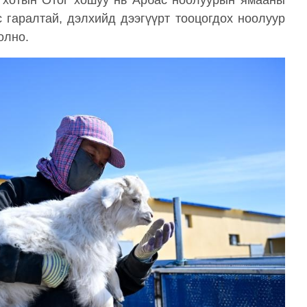
хотын Отог хошуу нь Арбас ноолуурын ямааны
 гаралтай, дэлхийд дээгүүрт тооцогдох ноолуур
болно.