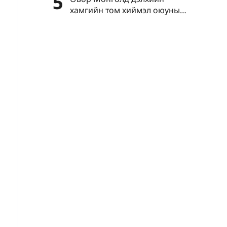
5
хамгийн том хиймэл оюуны
тооцоолох хүчин чадлын супер
төвийг байгуулжээ