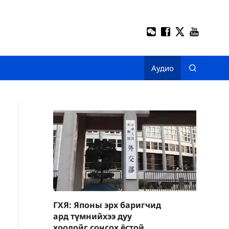
Аудио
ГХЯ: Японы эрх баригчид
ард түмнийхээ дуу
хоолойг сонсох ёстой