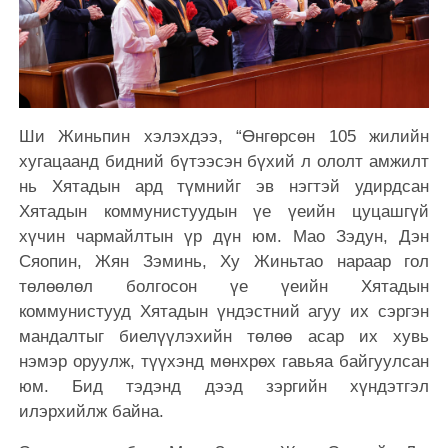
Ши Жиньпин хэлэхдээ, “Өнгөрсөн 105 жилийн
хугацаанд бидний бүтээсэн бүхий л ололт амжилт
нь Хятадын ард түмнийг эв нэгтэй удирдсан
Хятадын коммунистуудын үе үеийн цуцашгүй
хүчин чармайлтын үр дүн юм. Мао Зэдун, Дэн
Сяопин, Жян Зэминь, Ху Жиньтао нараар гол
төлөөлөл болгосон үе үеийн Хятадын
коммунистууд Хятадын үндэстний агуу их сэргэн
мандалтыг биелүүлэхийн төлөө асар их хувь
нэмэр оруулж, түүхэнд мөнхрөх гавьяа байгуулсан
юм. Бид тэдэнд дээд зэргийн хүндэтгэл
илэрхийлж байна.