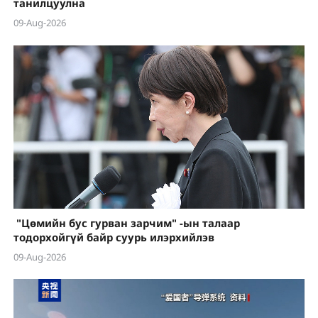
танилцуулна
09-Aug-2026
"Цөмийн бус гурван зарчим" -ын талаар
тодорхойгүй байр суурь илэрхийлэв
09-Aug-2026