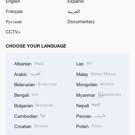
English
Español
Français
العربية
Русский
Documentary
CCTV+
CHOOSE YOUR LANGUAGE
Shqip
ລາວ
Albanian
Lao
العربية
Bahasa Melayu
Arabic
Malay
Беларуская
Монгол
Belarusian
Mongolian
বাংলা
မြန်မာဘာသာ
Bengali
Myanmar
Български
नेपाली
Bulgarian
Nepali
ខ្មែរ
فارسی
Cambodian
Persian
Hrvatski
Polski
Croatian
Polish