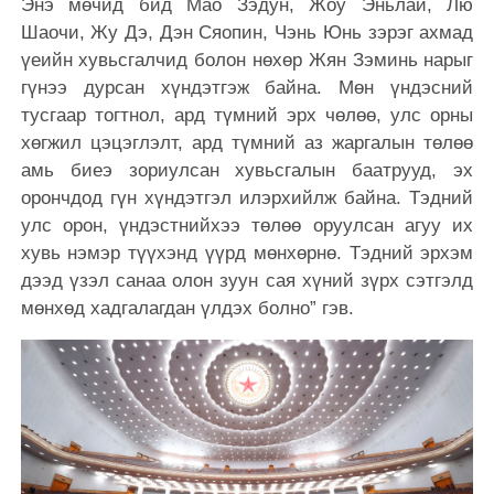
Энэ мөчид бид Мао Зэдун, Жоу Эньлай, Лю
Шаочи, Жу Дэ, Дэн Сяопин, Чэнь Юнь зэрэг ахмад
үеийн хувьсгалчид болон нөхөр Жян Зэминь нарыг
гүнээ дурсан хүндэтгэж байна. Мөн үндэсний
тусгаар тогтнол, ард түмний эрх чөлөө, улс орны
хөгжил цэцэглэлт, ард түмний аз жаргалын төлөө
амь биеэ зориулсан хувьсгалын баатрууд, эх
орончдод гүн хүндэтгэл илэрхийлж байна. Тэдний
улс орон, үндэстнийхээ төлөө оруулсан агуу их
хувь нэмэр түүхэнд үүрд мөнхөрнө. Тэдний эрхэм
дээд үзэл санаа олон зуун сая хүний зүрх сэтгэлд
мөнхөд хадгалагдан үлдэх болно” гэв.