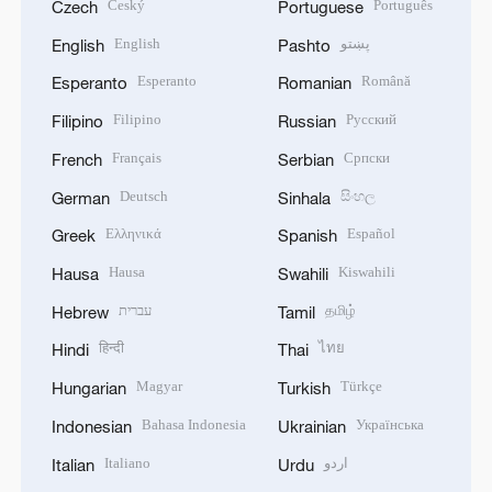
Český
Português
Czech
Portuguese
English
پښتو
English
Pashto
Esperanto
Română
Esperanto
Romanian
Filipino
Русский
Filipino
Russian
Français
Српски
French
Serbian
Deutsch
සිංහල
German
Sinhala
Ελληνικά
Español
Greek
Spanish
Hausa
Kiswahili
Hausa
Swahili
עברית
தமிழ்
Hebrew
Tamil
हिन्दी
ไทย
Hindi
Thai
Magyar
Türkçe
Hungarian
Turkish
Bahasa Indonesia
Українська
Indonesian
Ukrainian
Italiano
اردو
Italian
Urdu