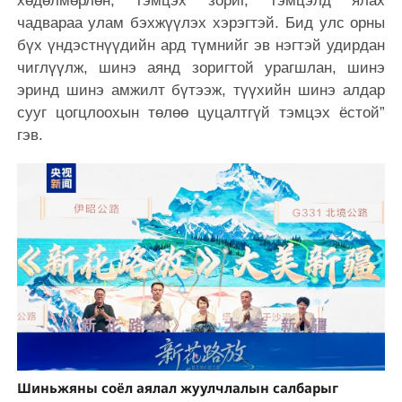
хөдөлмөрлөн, тэмцэх зориг, тэмцэлд ялах
чадвараа улам бэхжүүлэх хэрэгтэй. Бид улс орны
бүх үндэстнүүдийн ард түмнийг эв нэгтэй удирдан
чиглүүлж, шинэ аянд зоригтой урагшлан, шинэ
эринд шинэ амжилт бүтээж, түүхийн шинэ алдар
сууг цогцлоохын төлөө цуцалтгүй тэмцэх ёстой”
гэв.
Шиньжяны соёл аялал жуулчлалын салбарыг