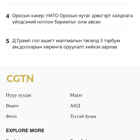
4
Оросын хакер: НАТО Оросын нутаг дэвсгэрт халдлага
үйлдсэний нотлох баримтыг олж авсан
5
Д.Трамп гол ашигт малтмалын төсөлд 3 тэрбум
ам.долларын хөрөнгө оруулалт хийхээ зарлав
Нүүр хуудас
Мэдээ
Видео
АНД
Фото
Тусгай булан
EXPLORE MORE