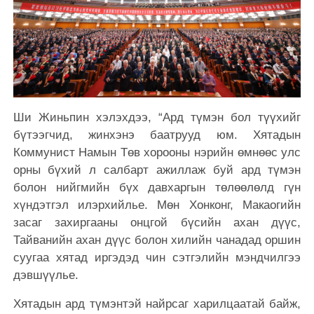
Ши Жиньпин хэлэхдээ, “Ард түмэн бол түүхийг
бүтээгчид, жинхэнэ баатрууд юм. Хятадын
Коммунист Намын Төв хорооны нэрийн өмнөөс улс
орны бүхий л салбарт
ажиллаж
буй ард түмэн
болон нийгмийн бүх давхаргын төлөөлөлд гүн
хүндэтгэл илэрхийлье. Мөн Хонконг, Макаогийн
засаг захиргааны онцгой бүсийн ахан дүүс,
Тайванийн ахан дүүс болон хилийн чанадад оршин
суугаа хятад иргэдэд чин сэтгэлийн мэндчилгээ
дэвшүүлье.
Хятадын ард түмэнтэй найрсаг харилцаатай байж,