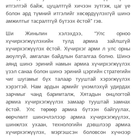
итгэлтэй байж, цуцалтгүй хичээн зүтгэж, цаг үе
болон ард түмний итгэлийг хөсөрдүүлэхгүй шинэ
амжилтыг тасралтгүй бүтээх ёстой” гэв.
Ши Жиньпин хэлэхдээ, “Улс орноо
хүчирхэгжүүлэхийн тулд армиа зайлшгүй
хүчирхэгжүүлэх ёстой. Хүчирхэг арми л улс орны
аюулгүй, амгалан байдлын баталгаа болно. Шинэ
аянд шинэ эриний намын армиа хүчирхэгжүүлэх
үзэл санаа болон шинэ эриний цэргийн стратегийн
чиг шугамыг бүх талаар тууштай хэрэгжүүлэх
хэрэгтэй. Нам ардын армийг үнэмлэхүй удирдах
зарчмыг чанд баримталж, Хятадын онцлогтой
армиа хүчирхэгжүүлэх замаар тууштай замнах
ёстой. Улс төрөөр армиа бүтээн байгуулах,
өөрчлөлт шинэчлэлээр армиа хүчирхэгжүүлэх,
шинжлэх ухаан, технологийн дэвшлээр армиа
хүчирхэгжүүлэх, мэргэшсэн боловсон хүчнээр