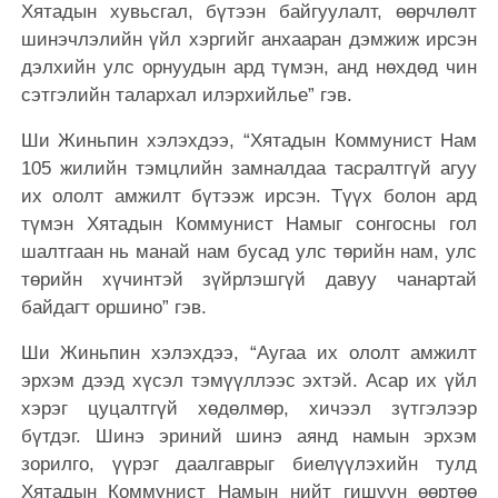
Хятадын хувьсгал, бүтээн байгуулалт, өөрчлөлт
шинэчлэлийн үйл хэргийг анхааран дэмжиж ирсэн
дэлхийн улс орнуудын ард түмэн, анд нөхдөд чин
сэтгэлийн талархал илэрхийлье” гэв.
Ши Жиньпин хэлэхдээ, “Хятадын Коммунист Нам
105 жилийн тэмцлийн замналдаа тасралтгүй агуу
их ололт амжилт бүтээж ирсэн. Түүх болон ард
түмэн Хятадын Коммунист Намыг сонгосны гол
шалтгаан нь манай нам бусад улс төрийн нам, улс
төрийн хүчинтэй зүйрлэшгүй давуу чанартай
байдагт оршино” гэв.
Ши Жиньпин хэлэхдээ, “Аугаа их ололт амжилт
эрхэм дээд хүсэл тэмүүллээс эхтэй. Асар их үйл
хэрэг цуцалтгүй хөдөлмөр, хичээл зүтгэлээр
бүтдэг. Шинэ эриний шинэ аянд намын эрхэм
зорилго, үүрэг даалгаврыг биелүүлэхийн тулд
Хятадын Коммунист Намын нийт гишүүн өөртөө