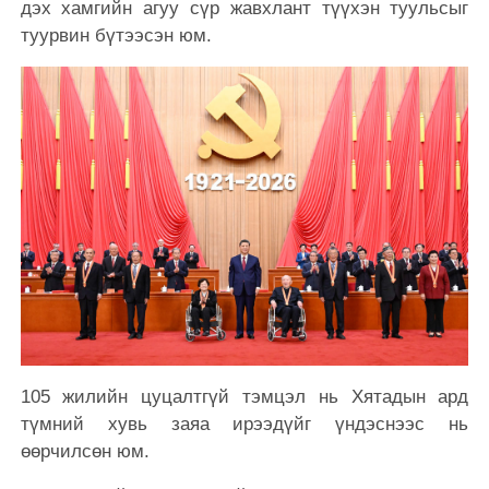
дэх хамгийн агуу сүр жавхлант түүхэн туульсыг
туурвин бүтээсэн юм.
105 жилийн цуцалтгүй тэмцэл нь Хятадын ард
түмний хувь заяа ирээдүйг үндэснээс нь
өөрчилсөн юм.