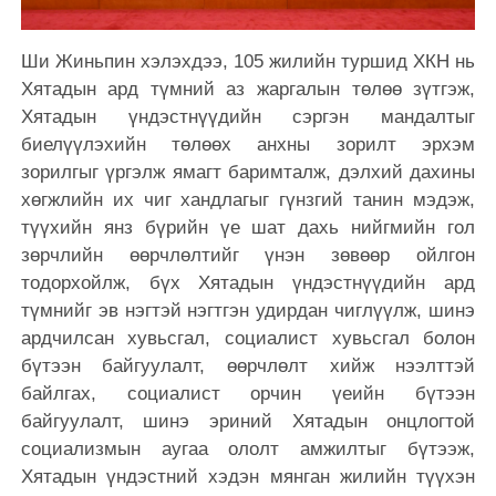
Ши Жиньпин хэлэхдээ, 105 жилийн туршид ХКН нь
Хятадын ард түмний аз жаргалын төлөө зүтгэж,
Хятадын үндэстнүүдийн сэргэн мандалтыг
биелүүлэхийн төлөөх анхны зорилт эрхэм
зорилгыг үргэлж ямагт баримталж, дэлхий дахины
хөгжлийн их чиг хандлагыг гүнзгий танин мэдэж,
түүхийн янз бүрийн үе шат дахь нийгмийн гол
зөрчлийн өөрчлөлтийг үнэн зөвөөр ойлгон
тодорхойлж, бүх Хятадын үндэстнүүдийн ард
түмнийг эв нэгтэй нэгтгэн удирдан чиглүүлж, шинэ
ардчилсан хувьсгал, социалист хувьсгал болон
бүтээн байгуулалт, өөрчлөлт хийж нээлттэй
байлгах, социалист орчин үеийн бүтээн
байгуулалт, шинэ эриний Хятадын онцлогтой
социализмын аугаа ололт амжилтыг бүтээж,
Хятадын үндэстний хэдэн мянган жилийн түүхэн