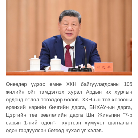
Өнөөдөр үдээс өмнө ХКН байгуулагдсаны 105
жилийн ойг тэмдэглэх хурал Ардын их хурлын
ордонд ёслол төгөлдөр болов. ХКН-ын төв хорооны
ерөнхий нарийн бичгийн дарга, БНХАУ-ын дарга,
Цэргийн төв зөвлөлийн дарга Ши Жиньпин "7-р
сарын 1-ний одон"-г хүртсэн хүмүүст шагналын
одон гардуулсан бөгөөд чухал үг хэлэв.