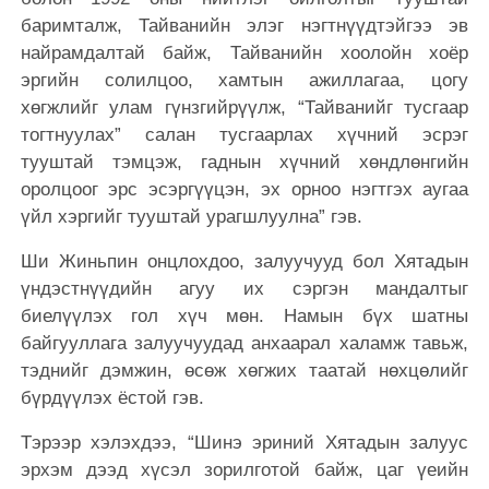
баримталж, Тайванийн элэг нэгтнүүдтэйгээ эв
найрамдалтай байж, Тайванийн хоолойн хоёр
эргийн солилцоо, хамтын ажиллагаа, цогу
хөгжлийг улам гүнзгийрүүлж, “Тайванийг тусгаар
тогтнуулах” салан тусгаарлах хүчний эсрэг
тууштай тэмцэж, гаднын хүчний хөндлөнгийн
оролцоог эрс эсэргүүцэн, эх орноо нэгтгэх аугаа
үйл хэргийг тууштай урагшлуулна” гэв.
Ши Жиньпин онцлохдоо, залуучууд бол Хятадын
үндэстнүүдийн агуу их сэргэн мандалтыг
биелүүлэх гол хүч мөн. Намын бүх шатны
байгууллага залуучуудад анхаарал халамж тавьж,
тэднийг дэмжин, өсөж хөгжих таатай нөхцөлийг
бүрдүүлэх ёстой гэв.
Тэрээр хэлэхдээ, “Шинэ эриний Хятадын залуус
эрхэм дээд хүсэл зорилготой байж, цаг үеийн