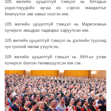
105 жилийн цуцалтгүй тэмцэл нь Хятадын
үндэстнүүдийн аугаа их сэргэн мандалтыг
биелүүлэх зөв замыг нээсэн юм.
105 жилийн цуцалтгүй тэмцэл нь Марксизмын
хүчирхэг амьдрах чадварыг харуулсан юм.
105 жилийн цуцалтгүй тэмцэл нь дэлхийн түүхэнд
гүн гүнзгий нөлөө үзүүлсэн.
105 жилийн цуцалтгүй тэмцэл нь ХКН-ыг улам
хүчирхэг болгон төлөвшүүлсэн юм гэв.