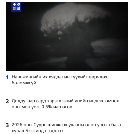
1
Наньжингийн их хядлагын түүхийг өөрчлөх
боломжгүй
2
Долдугаар сард хэрэглээний үнийн индекс өмнөх
оны мөн үеэс 0.5%-иар өсөв
3
2026 оны Суурь шинжлэх ухааны олон улсын бага
хурал Бээжинд нээгдлээ