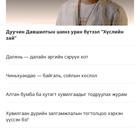
Дуучин Давшилтын шинэ уран бүтээл "Хүслийн
зай"
Далянь — далайн эргийн сэрүүн хот
Чиньхуандао — байгаль, соёлын хослол
Алтан бумба ба хутагт хувилгаадыг тодруулах журам
Хувилгаан дүрийн залгамжлалын тогтолцоо хэрхэн
үүссэн бэ?