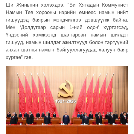
Ши Жиньпин хэлэхдээ, “Би Хятадын Коммунист
Намын Төв хорооны нэрийн өмнөөс намын нийт
гишүүдэд баярын мэндчилгээ дэвшүүлж байна.
Мөн ‘Долдугаар сарын 1-ний одон’ хүртэгсэд,
Үндэсний
хэмжээнд шалгарсан намын шилдэг
гишүүд, намын шилдэг ажилтнууд болон тэргүүний
анхан шатны намын байгууллагуудад халуун баяр
хүргэе” гэв.