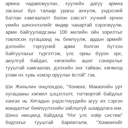
армиа чадавхжуулах, хуулийн дагуу армиа
засахыг бүх талаар урагш ахиулж, үндэсний
батлан хамгаалалт болон зэвсэгт хүчний орчин
үеийн шинэчлэлийг өндөр чанартай хэрэгжүүлж,
арми байгуулагдсаны 100 жилийн ойн зорилтыг
товлосон хугацаанд нь биелүүлж, ардын армийг
дэлхийн тэргүүний арми болгон бүтээн
байгуулахыг түргэтгэж, улс орны бүрэн эрх,
аюулгүй байдал, хөгжлийн ашиг сонирхлыг
тууштай хамгаалан, дэлхийн энх тайван, хөгжилд
улам их хувь нэмэр оруулах ёстой” гэв.
Ши Жиньпин онцлохдоо, “Хонконг, Макаогийн урт
хугацааны хөгжил цэцэглэлт, тогтвортой байдлыг
хангах нь Хятадын үндэстнүүдийн агуу их сэргэн
мандалтыг биелүүлэхийн зайлшгүй шаардлага юм.
Шинэ нөхцөлд байдалд “Нэг улс хоёр систем”
бодлогыг тууштай баримталж, “Хонконгийг