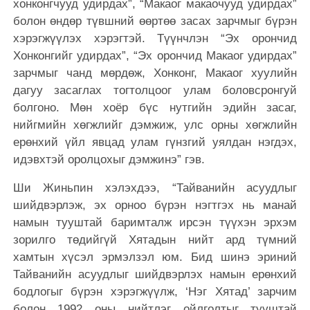
хонконгчууд удирдах”, “Макаог макаочууд удирдах”
болон өндөр түвшний өөртөө засах зарчмыг бүрэн
хэрэгжүүлэх хэрэгтэй. Түүнчлэн “Эх орончид
Хонконгийг удирдах”, “Эх орончид Макаог удирдах”
зарчмыг чанд мөрдөж, Хонконг, Макаог хуулийн
дагуу засаглах тогтолцоог улам боловсронгуй
болгоно. Мөн хоёр бүс нутгийн эдийн засаг,
нийгмийн хөгжлийг дэмжиж, улс орны хөгжлийн
ерөнхий үйл явцад улам гүнзгий уялдан нэгдэх,
идэвхтэй оролцохыг дэмжинэ” гэв.
Ши Жиньпин хэлэхдээ, “Тайванийн асуудлыг
шийдвэрлэж, эх орноо бүрэн нэгтгэх нь манай
намын тууштай баримталж ирсэн түүхэн эрхэм
зорилго төдийгүй Хятадын нийт ард түмний
хамтын хүсэл эрмэлзэл юм. Бид шинэ эриний
Тайванийн асуудлыг шийдвэрлэх намын ерөнхий
бодлогыг бүрэн хэрэгжүүлж, ‘Нэг Хятад’ зарчим
болон 1992 оны нийтлэг ойлголтыг тууштай