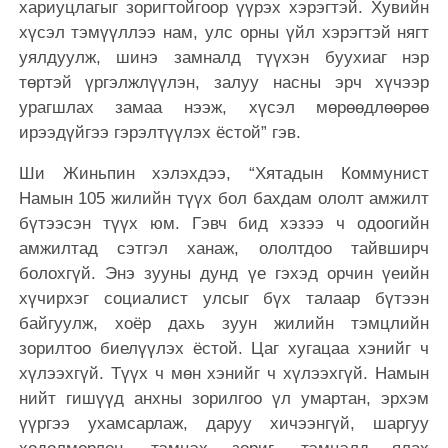
хариуцлагыг зоригтойгоор үүрэх хэрэгтэй. Хувийн
хүсэл тэмүүллээ нам, улс орны үйл хэрэгтэй нягт
уялдуулж, шинэ замналд түүхэн буухиаг нэр
төртэй үргэлжлүүлэн, залуу насны эрч хүчээр
урагшлах замаа нээж, хүсэл мөрөөдлөөрөө
ирээдүйгээ гэрэлтүүлэх ёстой” гэв.
Ши Жиньпин хэлэхдээ, “Хятадын Коммунист
Намын 105 жилийн түүх бол бахдам ололт амжилт
бүтээсэн түүх юм. Гэвч бид хэзээ ч одоогийн
амжилтад сэтгэл ханаж, ололтдоо тайвширч
болохгүй. Энэ зууны дунд үе гэхэд орчин үеийн
хүчирхэг социалист улсыг бүх талаар бүтээн
байгуулж, хоёр дахь зуун жилийн тэмцлийн
зорилтоо биелүүлэх ёстой. Цаг хугацаа хэнийг ч
хүлээхгүй. Түүх ч мөн хэнийг ч хүлээхгүй. Намын
нийт гишүүд анхны зорилгоо үл умартан, эрхэм
үүргээ ухамсарлаж, даруу хичээнгүй, шаргуу