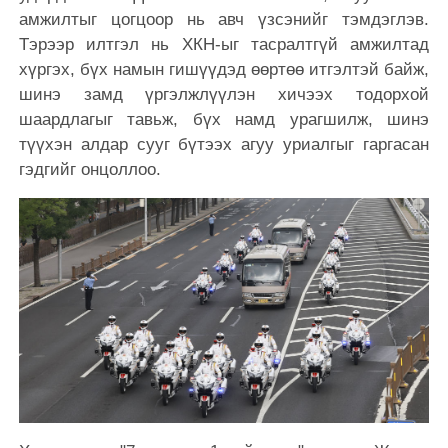
амжилтыг цогцоор нь авч үзсэнийг тэмдэглэв.
Тэрээр илтгэл нь ХКН-ыг тасралтгүй амжилтад
хүргэх, бүх намын гишүүдэд өөртөө итгэлтэй байж,
шинэ замд үргэлжлүүлэн хичээх тодорхой
шаардлагыг тавьж, бүх намд урагшилж, шинэ
түүхэн алдар сууг бүтээх агуу уриалгыг гаргасан
гэдгийг онцоллоо.