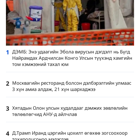
1
ДЭМБ: Энэ удаагийн Эбола вирусын дэгдэлт нь Бүгд
Найрамдах Ардчилсан Конго Улсын түүхэнд хамгийн
том хэмжээний тахал юм
2
Москвагийн ресторанд болсон дэлбэрэлтийн улмаас
3 хүн амиа алдаж, 21 хүн шархаджээ
3
Хятадын Олон улсын худалдааг дэмжих зөвлөлийн
төлөөлөгчид АНУ-д айлчлав
4
Д.Трамп Иранд цэргийн цохилт өгөхөө зогсоохоор
тохиролцсоноо мэдэгдэв