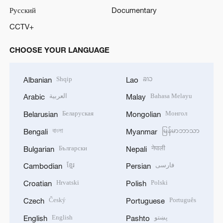
Русский
Documentary
CCTV+
CHOOSE YOUR LANGUAGE
Shqip
ລາວ
Albanian
Lao
العربية
Bahasa Melayu
Arabic
Malay
Беларуская
Монгол
Belarusian
Mongolian
বাংলা
မြန်မာဘာသာ
Bengali
Myanmar
Български
नेपाली
Bulgarian
Nepali
ខ្មែរ
فارسی
Cambodian
Persian
Hrvatski
Polski
Croatian
Polish
Český
Português
Czech
Portuguese
English
پښتو
English
Pashto