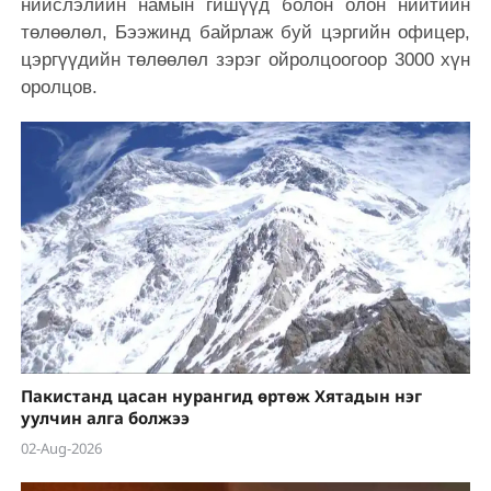
нийслэлийн намын гишүүд болон олон нийтийн
төлөөлөл, Бээжинд байрлаж буй цэргийн офицер,
цэргүүдийн төлөөлөл зэрэг ойролцоогоор 3000 хүн
оролцов.
Пакистанд цасан нурангид өртөж Хятадын нэг
уулчин алга болжээ
02-Aug-2026