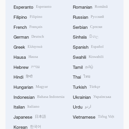
Esperanto
Română
Esperanto
Romanian
Filipino
Русский
Filipino
Russian
Français
Српски
French
Serbian
Deutsch
සිංහල
German
Sinhala
Ελληνικά
Español
Greek
Spanish
Hausa
Kiswahili
Hausa
Swahili
עברית
தமிழ்
Hebrew
Tamil
हिन्दी
ไทย
Hindi
Thai
Magyar
Türkçe
Hungarian
Turkish
Bahasa Indonesia
Українська
Indonesian
Ukrainian
Italiano
اردو
Italian
Urdu
日本語
Tiếng Việt
Japanese
Vietnamese
한국어
Korean