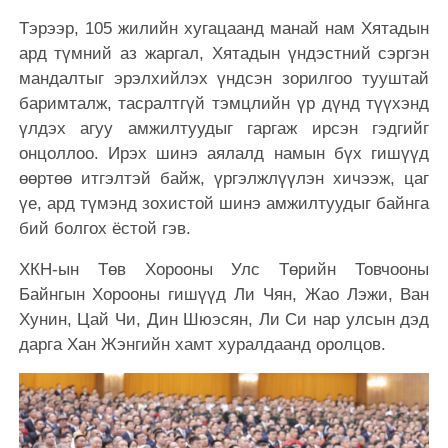
Тэрээр, 105 жилийн хугацаанд манай нам Хятадын
ард түмний аз жаргал, Хятадын үндэстний сэргэн
мандалтыг эрэлхийлэх үндсэн зорилгоо тууштай
баримталж, тасралтгүй тэмцлийн үр дүнд түүхэнд
үлдэх агуу амжилтуудыг гаргаж ирсэн гэдгийг
онцоллоо. Ирэх шинэ аялалд намын бүх гишүүд
өөртөө итгэлтэй байж, үргэлжлүүлэн хичээж, цаг
үе, ард түмэнд зохистой шинэ амжилтуудыг байнга
бий болгох ёстой гэв.
ХКН-ын Төв Хорооны Улс Төрийн Товчооны
Байнгын Хорооны гишүүд Ли Чян, Жао Лэжи, Ван
Хунин, Цай Чи, Дин Шюэсян, Ли Си нар улсын дэд
дарга Хан Жэнгийн хамт хуралдаанд оролцов.