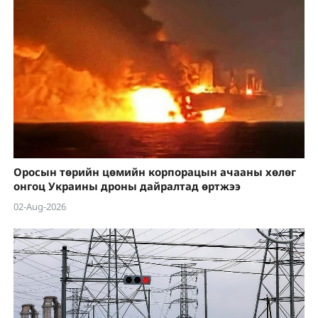
Оросын төрийн цөмийн корпорацын ачааны хөлөг
онгоц Украины дроны дайралтад өртжээ
02-Aug-2026