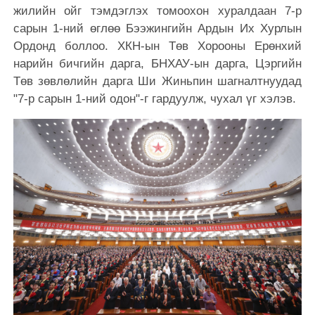
жилийн ойг тэмдэглэх томоохон хуралдаан 7-р
сарын 1-ний өглөө Бээжингийн Ардын Их Хурлын
Ордонд боллоо. ХКН-ын Төв Хорооны Ерөнхий
нарийн бичгийн дарга, БНХАУ-ын дарга, Цэргийн
Төв зөвлөлийн дарга Ши Жиньпин шагналтнуудад
"7-р сарын 1-ний одон"-г гардуулж, чухал үг хэлэв.