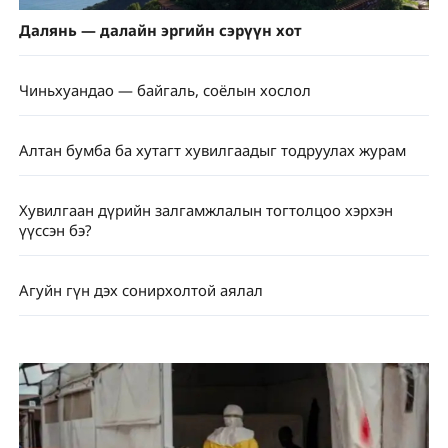
Далянь — далайн эргийн сэрүүн хот
Чиньхуандао — байгаль, соёлын хослол
Алтан бумба ба хутагт хувилгаадыг тодруулах журам
Хувилгаан дүрийн залгамжлалын тогтолцоо хэрхэн
үүссэн бэ?
Агуйн гүн дэх сонирхолтой аялал