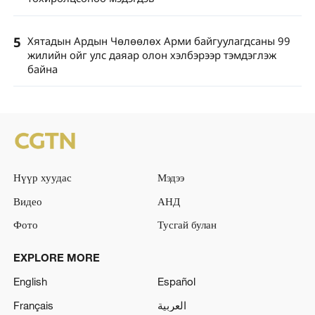
5
Хятадын Ардын Чөлөөлөх Арми байгуулагдсаны 99
жилийн ойг улс даяар олон хэлбэрээр тэмдэглэж
байна
Нүүр хуудас
Мэдээ
Видео
АНД
Фото
Тусгай булан
EXPLORE MORE
English
Español
Français
العربية