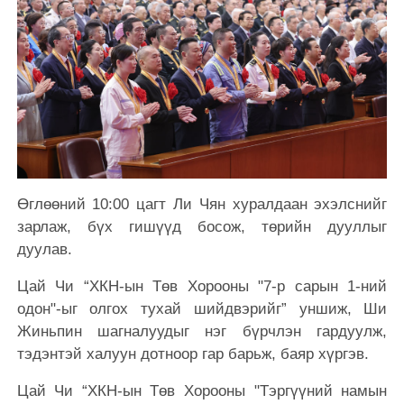
Өглөөний 10:00 цагт Ли Чян хуралдаан эхэлснийг
зарлаж, бүх гишүүд босож, төрийн дууллыг
дуулав.
Цай Чи “ХКН-ын Төв Хорооны "7-р сарын 1-ний
одон"-ыг олгох тухай шийдвэрийг” уншиж, Ши
Жиньпин шагналуудыг нэг бүрчлэн гардуулж,
тэдэнтэй халуун дотноор гар барьж, баяр хүргэв.
Цай Чи “ХКН-ын Төв Хорооны "Тэргүүний намын