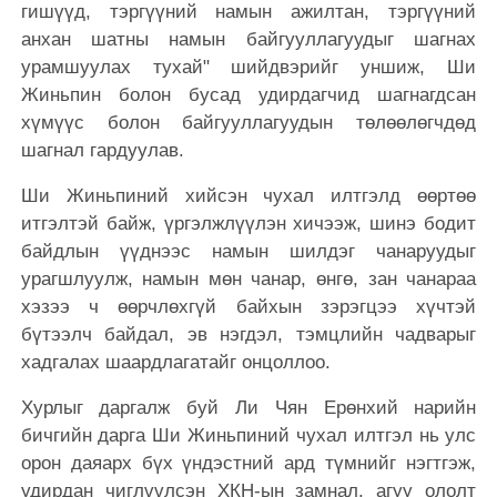
гишүүд, тэргүүний намын ажилтан, тэргүүний
анхан шатны намын байгууллагуудыг шагнах
урамшуулах тухай" шийдвэрийг уншиж, Ши
Жиньпин болон бусад удирдагчид шагнагдсан
хүмүүс болон байгууллагуудын төлөөлөгчдөд
шагнал гардуулав.
Ши Жиньпиний хийсэн чухал илтгэлд өөртөө
итгэлтэй байж, үргэлжлүүлэн хичээж, шинэ бодит
байдлын үүднээс намын шилдэг чанаруудыг
урагшлуулж, намын мөн чанар, өнгө, зан чанараа
хэзээ ч өөрчлөхгүй байхын зэрэгцээ хүчтэй
бүтээлч байдал, эв нэгдэл, тэмцлийн чадварыг
хадгалах шаардлагатайг онцоллоо.
Хурлыг даргалж буй Ли Чян Ерөнхий нарийн
бичгийн дарга Ши Жиньпиний чухал илтгэл нь улс
орон даяарх бүх үндэстний ард түмнийг нэгтгэж,
удирдан чиглүүлсэн ХКН-ын замнал, агуу ололт