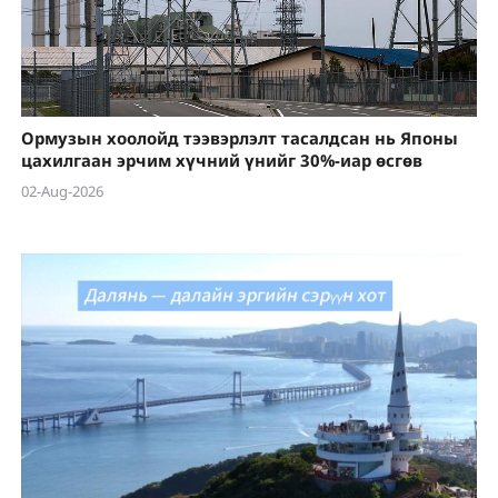
Ормузын хоолойд тээвэрлэлт тасалдсан нь Японы
цахилгаан эрчим хүчний үнийг 30%-иар өсгөв
02-Aug-2026