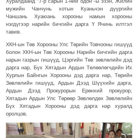
Хуралдаанд "7-р сарын 1-ний одон"-ы эзэн, Жилин
мужийн Чанчунь хотын Куаньчэн дүүргийн
Чаншань Хуаюань хорооны намын хорооны
нэгдүгээр нарийн бичгийн дарга Ү Ячинь илтгэл
тавив.
ХКН-ын Төв Хорооны Улс Төрийн Товчооны гишүүд
болон ХКН-ын Төв Хорооны Нарийн бичгийн дарга
нарын газрын гишүүд, Цэргийн Төв зөвлөлийн дэд
дарга нар, Бүх Хятадын Ардын Төлөөлөгчдийн Их
Хурлын Байнгын Хорооны дэд дарга нар, Төрийн
Зөвлөлийн гишүүд, Ардын Дээд Шүүхийн дарга,
Ардын Дээд Прокурорын Ерөнхий прокурор,
Хятадын Ардын Улс Төрөөр Зөвлөлдөх Зөвлөлийн
Бүх Хятадын Хорооны дэд дарга нар хуралд
оролцов.