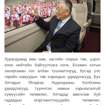
Хуралдаанд мөн нам, засгийн газрын төв, цэрэг,
олон нийтийн байгууллага нэгж, Бээжин хотын
захиргааны гол албан тушаалтнууд, бусад улс
төрийн намуудын төв хороодын удирдлагууд, Бүх
Хятадын Үйлдвэр Худалдааны Холбооны
удирдлагууд, түүнчлэн намын харьяалалгүй
хүмүүсийн төлөөлөл, Хятадад ажиллаж буй
гадаадын мэргэжилтнүүдийн төлөөлөл,