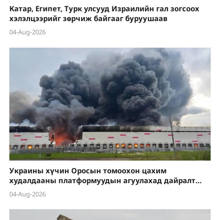
Катар, Египет, Турк улсууд Израилийн гал зогсоох
хэлэлцээрийг зөрчиж байгааг буруушаав
04-Aug-2026
Украины хүчин Оросын томоохон цахим
худалдааны платформуудын агуулахад дайралт
хийсээр байна
04-Aug-2026