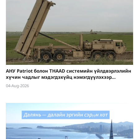
АНУ Patriot болон THAAD системийн үйлдвэрлэлийн
хүчин чадлыг мэдэгдэхүйц нэмэгдүүлэхээр
төлөвлөж байна
04-Aug-2026