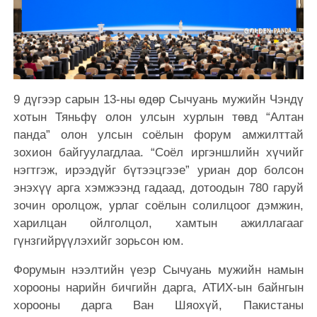
9 дүгээр сарын 13-ны өдөр Сычуань мужийн Чэндү
хотын Тяньфү олон улсын хурлын төвд “Алтан
панда” олон улсын соёлын форум амжилттай
зохион байгуулагдлаа. “Соёл иргэншлийн хүчийг
нэгтгэж, ирээдүйг бүтээцгээе” уриан дор болсон
энэхүү арга хэмжээнд гадаад, дотоодын 780 гаруй
зочин оролцож, урлаг соёлын солилцоог дэмжин,
харилцан ойлголцол, хамтын ажиллагааг
гүнзгийрүүлэхийг зорьсон юм.
Форумын нээлтийн үеэр Сычуань мужийн намын
хорооны нарийн бичгийн дарга, АТИХ-ын байнгын
хорооны дарга Ван Шяохүй, Пакистаны