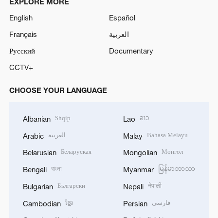
EXPLORE MORE
English
Español
Français
العربية
Русский
Documentary
CCTV+
CHOOSE YOUR LANGUAGE
Shqip
ລາວ
Albanian
Lao
العربية
Bahasa Melayu
Arabic
Malay
Беларуская
Монгол
Belarusian
Mongolian
বাংলা
မြန်မာဘာသာ
Bengali
Myanmar
Български
नेपाली
Bulgarian
Nepali
ខ្មែរ
فارسی
Cambodian
Persian