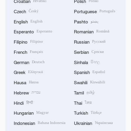
Hrvatski
Polski
Croatian
Polish
Český
Português
Czech
Portuguese
English
پښتو
English
Pashto
Esperanto
Română
Esperanto
Romanian
Filipino
Русский
Filipino
Russian
Français
Српски
French
Serbian
Deutsch
සිංහල
German
Sinhala
Ελληνικά
Español
Greek
Spanish
Hausa
Kiswahili
Hausa
Swahili
עברית
தமிழ்
Hebrew
Tamil
हिन्दी
ไทย
Hindi
Thai
Magyar
Türkçe
Hungarian
Turkish
Bahasa Indonesia
Українська
Indonesian
Ukrainian