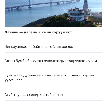
Далянь — далайн эргийн сэрүүн хот
Чиньхуандао — байгаль, соёлын хослол
Алтан бумба ба хутагт хувилгаадыг тодруулах журам
Хувилгаан дүрийн залгамжлалын тогтолцоо хэрхэн
үүссэн бэ?
Агуйн гүн дэх сонирхолтой аялал