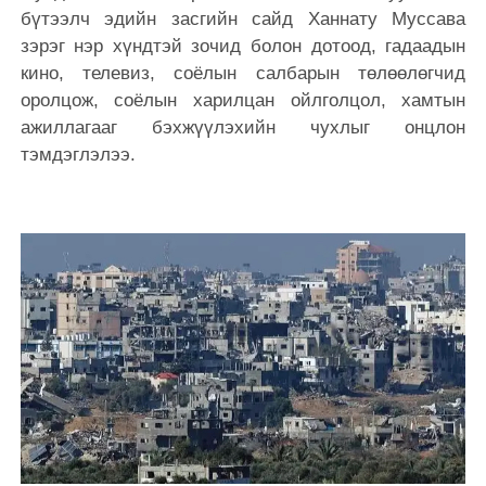
бүтээлч эдийн засгийн сайд Ханнату Муссава
зэрэг нэр хүндтэй зочид болон дотоод, гадаадын
кино, телевиз, соёлын салбарын төлөөлөгчид
оролцож, соёлын харилцан ойлголцол, хамтын
ажиллагааг бэхжүүлэхийн чухлыг онцлон
тэмдэглэлээ.