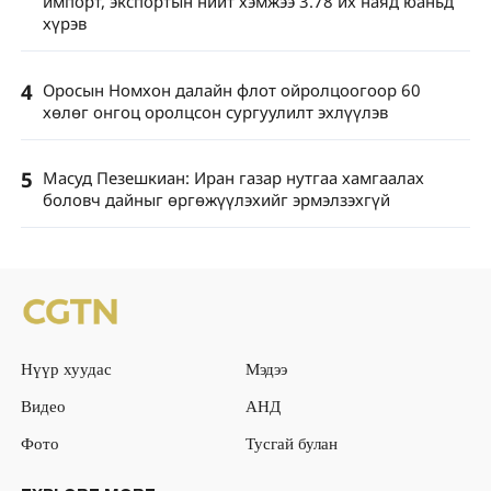
импорт, экспортын нийт хэмжээ 3.78 их наяд юаньд
хүрэв
4
Оросын Номхон далайн флот ойролцоогоор 60
хөлөг онгоц оролцсон сургуулилт эхлүүлэв
5
Масуд Пезешкиан: Иран газар нутгаа хамгаалах
боловч дайныг өргөжүүлэхийг эрмэлзэхгүй
Нүүр хуудас
Мэдээ
Видео
АНД
Фото
Тусгай булан