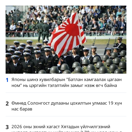
1
Японы шинэ хувилбарын "Батлан ​​​​хамгаалах цагаан
ном" нь цэргийн тэлэлтийн замыг нээж өгч байна
2
Өмнөд Солонгост дулааны цохилтын улмаас 19 хүн
нас барав
3
2026 оны эхний хагаст Хятадын үйлчилгээний