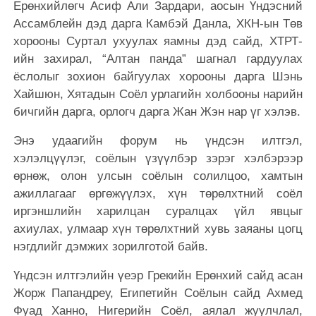
Ерөнхийлөгч Асиф Али Зардари,
аосын Үндэсний
Ассамблейн дэд дарга Камбэй Данла,
ХКН-ын Төв
хорооны Суртал ухуулах яамны дэд сайд, ХТРТ-
ийн захирал, “Алтан панда” шагнал гардуулах
ёслолыг зохион байгуулах хорооны дарга Шэнь
Хайшюн, Хятадын Соёл урлагийн холбооны нарийн
бичгийн дарга, орлогч дарга Жан Жэн нар үг хэлэв.
Энэ удаагийн форум нь үндсэн илтгэл,
хэлэлцүүлэг, соёлын үзүүлбэр зэрэг хэлбэрээр
өрнөж, олон улсын соёлын солилцоо, хамтын
ажиллагааг өргөжүүлэх, хүн төрөлхтний соёл
иргэншлийн харилцан суралцах үйл явцыг
ахиулах, улмаар хүн төрөлхтний хувь заяаны цогц
нэгдлийг дэмжих зорилготой байв.
Үндсэн илтгэлийн үеэр Грекийн Ерөнхий сайд асан
Жорж Папандреу, Египетийн Соёлын сайд Ахмед
Фуад Ханно, Нигерийн Соёл, аялал жуулчлал,