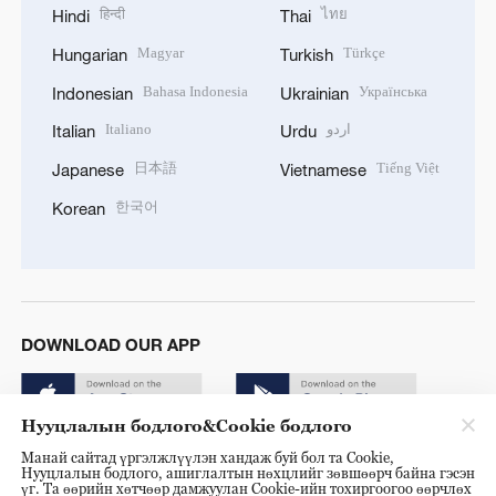
हिन्दी
ไทย
Hindi
Thai
Magyar
Türkçe
Hungarian
Turkish
Bahasa Indonesia
Українська
Indonesian
Ukrainian
Italiano
اردو
Italian
Urdu
日本語
Tiếng Việt
Japanese
Vietnamese
한국어
Korean
DOWNLOAD OUR APP
Нууцлалын бодлого&Cookie бодлого
Манай сайтад үргэлжлүүлэн хандаж буй бол та Cookie,
Нууцлалын бодлого, ашиглалтын нөхцлийг зөвшөөрч байна гэсэн
үг. Та өөрийн хөтчөөр дамжуулан Cookie-ийн тохиргоогоо өөрчлөх