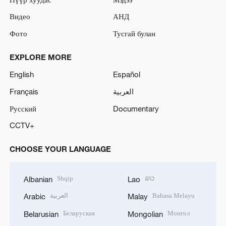
Видео
АНД
Фото
Тусгай булан
EXPLORE MORE
English
Español
Français
العربية
Русский
Documentary
CCTV+
CHOOSE YOUR LANGUAGE
Shqip
ລາວ
Albanian
Lao
العربية
Bahasa Melayu
Arabic
Malay
Беларуская
Монгол
Belarusian
Mongolian