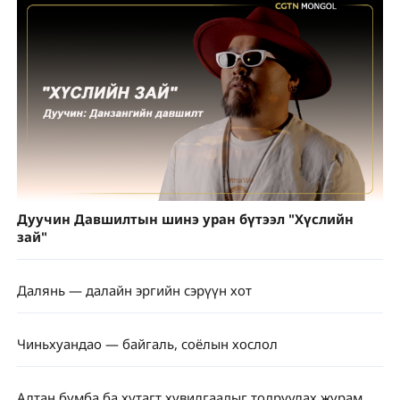
Дуучин Давшилтын шинэ уран бүтээл "Хүслийн
зай"
Далянь — далайн эргийн сэрүүн хот
Чиньхуандао — байгаль, соёлын хослол
Алтан бумба ба хутагт хувилгаадыг тодруулах журам