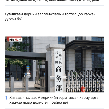
Хувилгаан дүрийн залгамжлалын тогтолцоо хэрхэн
үүссэн бэ?
1
Хятадын талаас Америкийн эсрэг авсан хариу арга
хэмжээ ямар дохио өгч байна вэ?