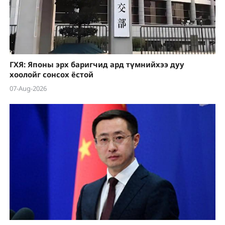
ГХЯ: Японы эрх баригчид ард түмнийхээ дуу
хоолойг сонсох ёстой
07-Aug-2026