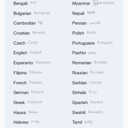
বাংলা
မြန်မာဘာသာ
Bengali
Myanmar
Български
नेपाली
Bulgarian
Nepali
ខ្មែរ
فارسی
Cambodian
Persian
Hrvatski
Polski
Croatian
Polish
Český
Português
Czech
Portuguese
English
پښتو
English
Pashto
Esperanto
Română
Esperanto
Romanian
Filipino
Русский
Filipino
Russian
Français
Српски
French
Serbian
Deutsch
සිංහල
German
Sinhala
Ελληνικά
Español
Greek
Spanish
Hausa
Kiswahili
Hausa
Swahili
עברית
தமிழ்
Hebrew
Tamil