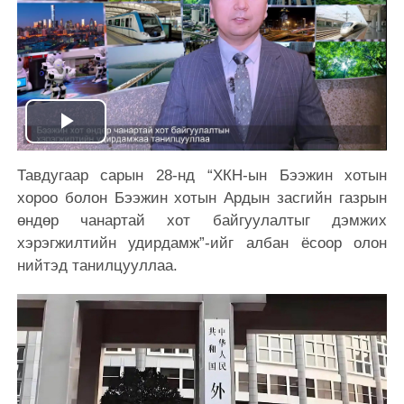
Play
Тавдугаар сарын 28-нд “ХКН-ын Бээжин хотын
Video
хороо болон Бээжин хотын Ардын засгийн газрын
өндөр чанартай хот байгуулалтыг дэмжих
хэрэгжилтийн удирдамж”-ийг албан ёсоор олон
нийтэд танилцууллаа.