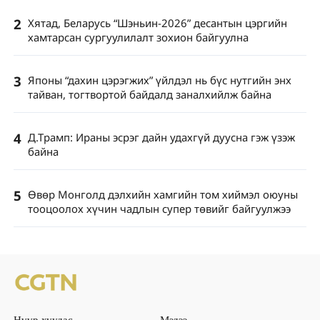
2
Хятад, Беларусь “Шэньин-2026” десантын цэргийн
хамтарсан сургуулилалт зохион байгуулна
3
Японы “дахин цэрэгжих” үйлдэл нь бүс нутгийн энх
тайван, тогтвортой байдалд заналхийлж байна
4
Д.Трамп: Ираны эсрэг дайн удахгүй дуусна гэж үзэж
байна
5
Өвөр Монголд дэлхийн хамгийн том хиймэл оюуны
тооцоолох хүчин чадлын супер төвийг байгуулжээ
Нүүр хуудас
Мэдээ