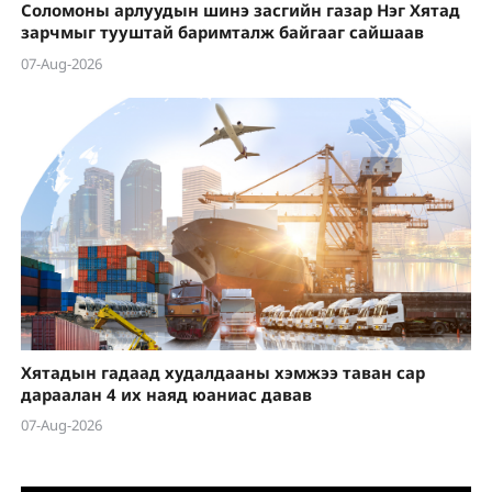
Соломоны арлуудын шинэ засгийн газар Нэг Хятад
зарчмыг тууштай баримталж байгааг сайшаав
07-Aug-2026
Хятадын гадаад худалдааны хэмжээ таван сар
дараалан 4 их наяд юаниас давав
07-Aug-2026