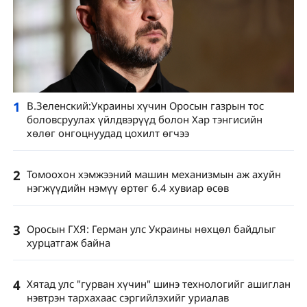
1
В.Зеленский:Украины хүчин Оросын газрын тос
боловсруулах үйлдвэрүүд болон Хар тэнгисийн
хөлөг онгоцнуудад цохилт өгчээ
2
Томоохон хэмжээний машин механизмын аж ахуйн
нэгжүүдийн нэмүү өртөг 6.4 хувиар өсөв
3
Оросын ГХЯ: Герман улс Украины нөхцөл байдлыг
хурцатгаж байна
4
Хятад улс "гурван хүчин" шинэ технологийг ашиглан
нэвтрэн тархахаас сэргийлэхийг уриалав