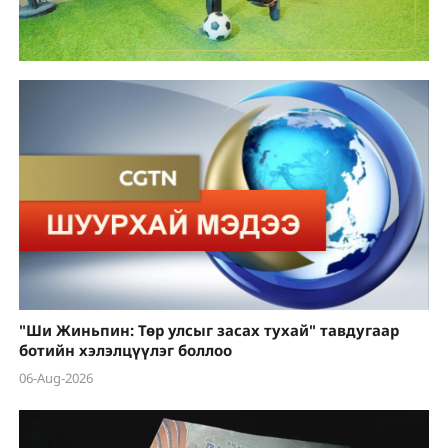
"Ши Жиньпин: Төр улсыг засах тухай" тавдугаар
ботийн хэлэлцүүлэг боллоо
06-Aug-2026