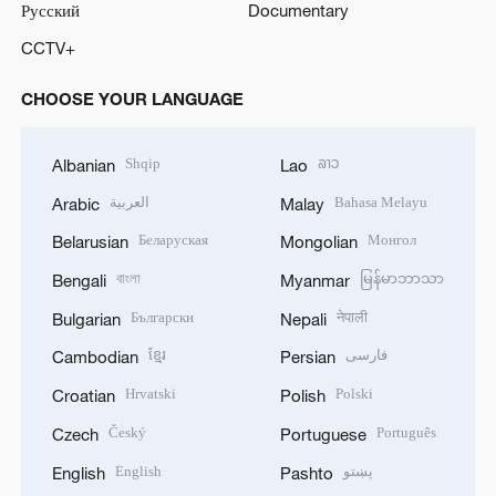
Русский
Documentary
CCTV+
CHOOSE YOUR LANGUAGE
Shqip
ລາວ
Albanian
Lao
العربية
Bahasa Melayu
Arabic
Malay
Беларуская
Монгол
Belarusian
Mongolian
বাংলা
မြန်မာဘာသာ
Bengali
Myanmar
Български
नेपाली
Bulgarian
Nepali
ខ្មែរ
فارسی
Cambodian
Persian
Hrvatski
Polski
Croatian
Polish
Český
Português
Czech
Portuguese
English
پښتو
English
Pashto