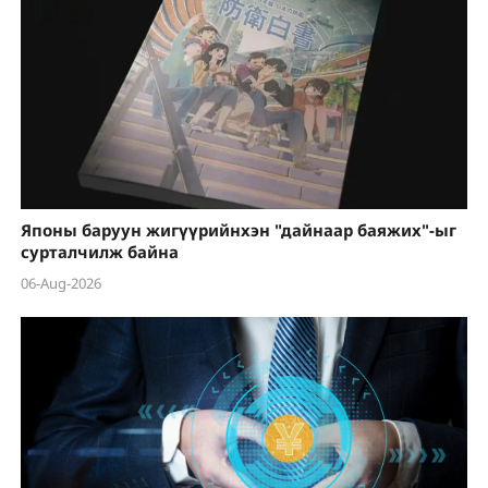
Японы баруун жигүүрийнхэн "дайнаар баяжих"-ыг
сурталчилж байна
06-Aug-2026