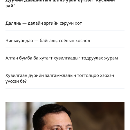
зай"
Далянь — далайн эргийн сэрүүн хот
Чиньхуандао — байгаль, соёлын хослол
Алтан бумба ба хутагт хувилгаадыг тодруулах журам
Хувилгаан дүрийн залгамжлалын тогтолцоо хэрхэн
үүссэн бэ?