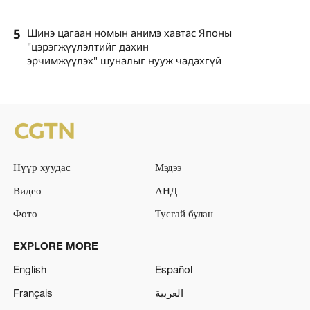
5
Шинэ цагаан номын анимэ хавтас Японы
"цэрэгжүүлэлтийг дахин
эрчимжүүлэх" шуналыг нууж чадахгүй
Нүүр хуудас
Мэдээ
Видео
АНД
Фото
Тусгай булан
EXPLORE MORE
English
Español
Français
العربية