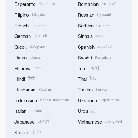
Esperanto
Română
Esperanto
Romanian
Filipino
Русский
Filipino
Russian
Français
Српски
French
Serbian
Deutsch
සිංහල
German
Sinhala
Ελληνικά
Español
Greek
Spanish
Hausa
Kiswahili
Hausa
Swahili
עברית
தமிழ்
Hebrew
Tamil
हिन्दी
ไทย
Hindi
Thai
Magyar
Türkçe
Hungarian
Turkish
Bahasa Indonesia
Українська
Indonesian
Ukrainian
Italiano
اردو
Italian
Urdu
日本語
Tiếng Việt
Japanese
Vietnamese
한국어
Korean