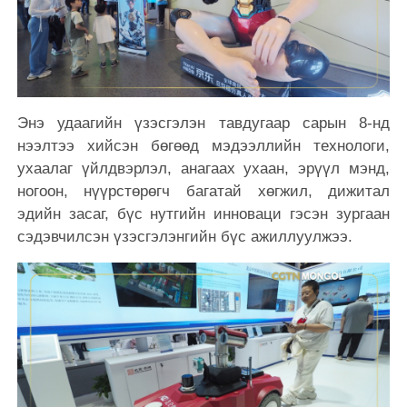
Энэ удаагийн үзэсгэлэн тавдугаар сарын 8-нд
нээлтээ хийсэн бөгөөд мэдээллийн технологи,
ухаалаг үйлдвэрлэл, анагаах ухаан, эрүүл мэнд,
ногоон, нүүрстөрөгч багатай хөгжил, дижитал
эдийн засаг, бүс нутгийн инноваци гэсэн зургаан
сэдэвчилсэн үзэсгэлэнгийн бүс ажиллуулжээ.