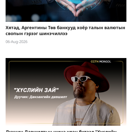
Хятад, Аргентины Төв банкууд хоёр талын валютын
свопын гэрээг шинэчиллээ
06-Aug-2026
Дуучин Давшилтын шинэ уран бүтээл "Хүслийн